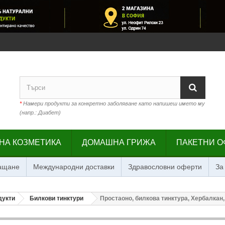
*
Намери продукти за конкретно заболяване като напишеш името му
(напр.: Диабет)
НА КОЗМЕТИКА
ДОМАШНА ГРИЖА
ПАКЕТНИ О
лащане
Международни доставки
Здравословни оферти
За
дукти
Билкови тинктури
Простаоно, билкова тинктура, Хербалкан,