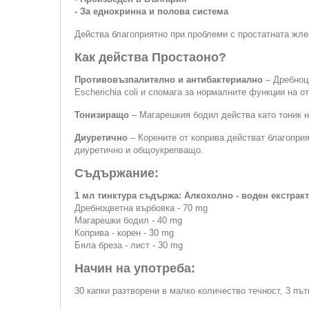
- За еднокринна и полова система
Действа благоприятно при проблеми с простатната жле
Как действа Простаоно?
Противовъзпалително и антибактериално
– Дребноцв
Escherichia coli и спомага за нормалните функции на 
Тонизиращо
– Магарешкия бодил действа като тоник н
Диуретично
– Корените от коприва действат благопри
диуретично и общоукрепващо.
Съдържание:
1 мл тинктура съдържа: Алкохолно - воден екстракт
Дребноцветна върбовка - 70 mg
Магарешки бодил - 40 mg
Коприва - корен - 30 mg
Бяла бреза - лист - 30 mg
Начин на употреба:
30 капки разтворени в малко количество течност, 3 път