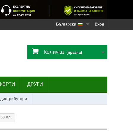
Български
Вход
Количка
(празна)
ФЕРТИ
ДРУГИ
 дистрибутори
 50 мл.