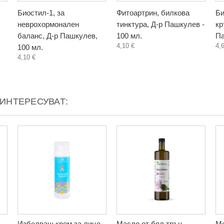
Биостил-1, за
Фитоартрин, билкова
Би
неврохормонален
тинктура, Д-р Пашкулев -
кр
баланс, Д-р Пашкулев,
100 мл.
Па
4,10 €
4,
100 мл.
4,10 €
АИНТЕРЕСУВАТ:
Избелващ крем за лице,
Масло от бял трън,
Ме