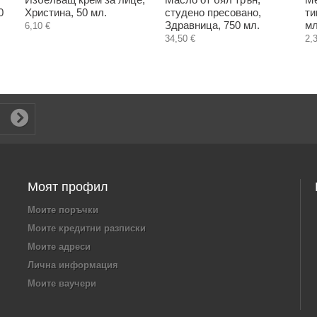
0
Христина, 50 мл.
студено пресовано,
ти
Здравница, 750 мл.
мл
6,10 €
34,50 €
2,
Моят профил
Моите поръчки
Моите кредитни разписки
Моите адреси
Лична информация
Моите ваучери