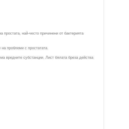
 простата, най-често причинени от бактерията
 на проблеми с простатата.
зма вредните субстанции. Лист бялата бреза действа