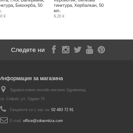
нктура, Биохерба, 50
тинктура, Хербалкан, 50
билкова 
.
мл.
Здравница
30 €
9,20 €
10,60 €
Следете ни
Информация за магазина
Здравословен онлайн магазин Здравница,
гр. София, ул. Одрин 74
Свържете се с нас на:
02 483 72 91
E-mail:
office@zdravnitza.com