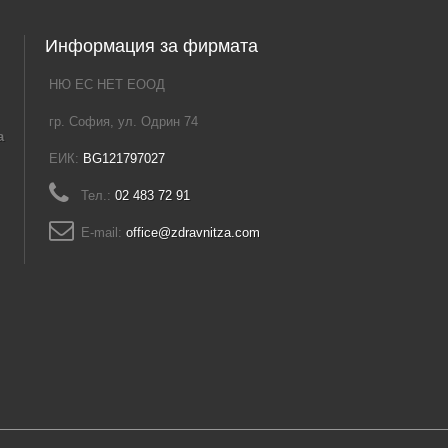
Информация за фирмата
НЮ ЕС НЕТ ЕООД
гр. София, ул. Одрин 74
а
ЕИК:
BG121797027
Тел.:
02 483 72 91
E-mail:
office@zdravnitza.com