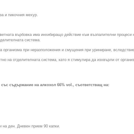
за и пикочния мехур.
етната върбовка има инхибиращо действие към възпалителни процеси на
отделителната система.
а организма при неразположения и смущения при уриниране, вследствие
ятно на отделителната система, като я стимулира да изхвърли от органи
 със съдържание на алкохол 66% vol., съответстващ на:
и на ден. Дневен прием 90 капки.