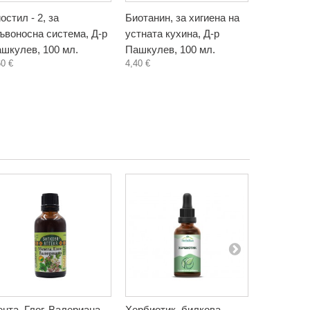
остил - 2, за
Биотанин, за хигиена на
Бъзак, ти
ъвоносна система, Д-р
устната кухина, Д-р
Биохерба,
5,80 €
шкулев, 100 мл.
Пашкулев, 100 мл.
60 €
4,40 €
нта, Глог, Валериана,
Хербиотик, билкова
Райско ма