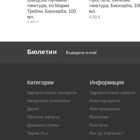
тинктура, по Мария
тинктура, Биохерба, 10
Требен, Биохерба, 100
мл.
мл.
4,50 €
3,60 €
Бюлетин
Категории
Информация
Здравословни продукти
Здравословни оферти
Натурална козметика
Нови продукти
Други
Най-продавани
Пакетни оферти
Магазини
Домашна грижа
Контакти
Черен бъз
Как да поръчам?