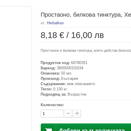
Простаоно, билкова тинктура, Хе
от:
Herbalkan
8,18 €
/
16,00 лв
Простаоно е билкова тинктура, която действа благоп
Продуктов код:
68780351
Баркод:
3800500315034
Опаковка:
50 мл.
Произход:
България
Съдържание:
виж описанието
Тегло:
0.130 кг.
Подходящ за:
Възрастни
Количество:
Добави към количката