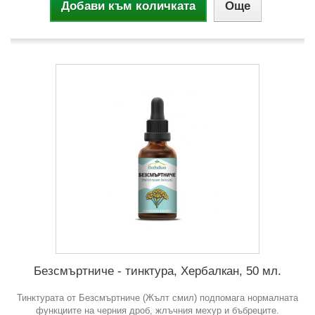
Добави към количката
Още
Безсмъртниче - тинктура, Хербалкан, 50 мл.
Тинктурата от Безсмъртниче (Жълт смил) подпомага нормалната
функциите на черния дроб, жлъчния мехур и бъбреците.