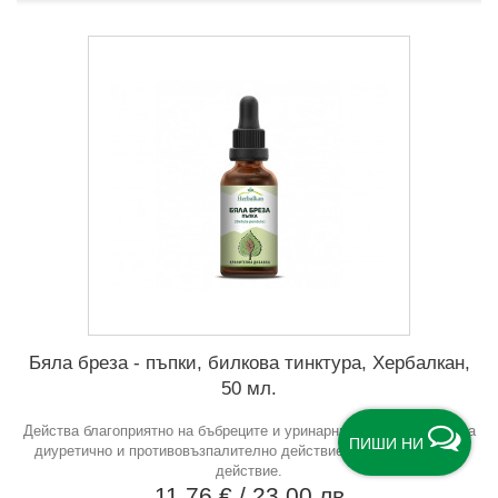
Бяла бреза - пъпки, билкова тинктура, Хербалкан,
50 мл.
Действа благоприятно на бъбреците и уринарния тракт. Притежава
ПИШИ НИ
диуретично и противовъзпалително действие. Общоукрепващо
действие.
11,76 €
/ 23,00 лв