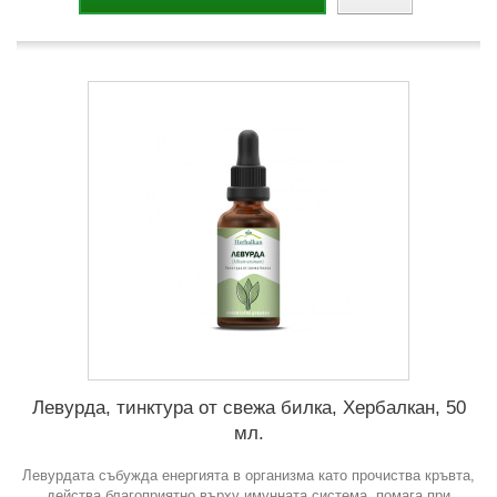
Левурда, тинктура от свежа билка, Хербалкан, 50
мл.
Левурдата събужда енергията в организма като прочиства кръвта,
действа благоприятно върху имунната система, помага при