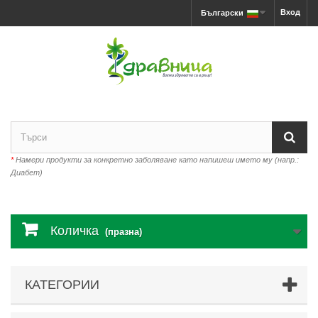
Вход
Български
*
Намери продукти за конкретно заболяване като напишеш името му (напр.:
Диабет)
Количка
(празна)
КАТЕГОРИИ