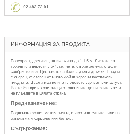
02 483 72 91
ИНФОРМАЦИЯ ЗА ПРОДУКТА
Полухраст, достигащ на височина до 1-1.5 м. Листата са
тройни или перести с 5-7 листчета, отгоре зелени, отдолу
сребристосиви. Цветовете са бели с дълги дръжки. Плодът
е сборен, съставен от многобройни червени костилкови
плодчета. Цъфти май-юли, а плодовете узряват юли-август.
Расте Из гори и храсталаци от равнините до високите части
на планините в цялата страна.
Предназначение:
Подпомага общия метаболизъм, съпротивителните сили на
организма и хормоналния баланс.
Съдържание: