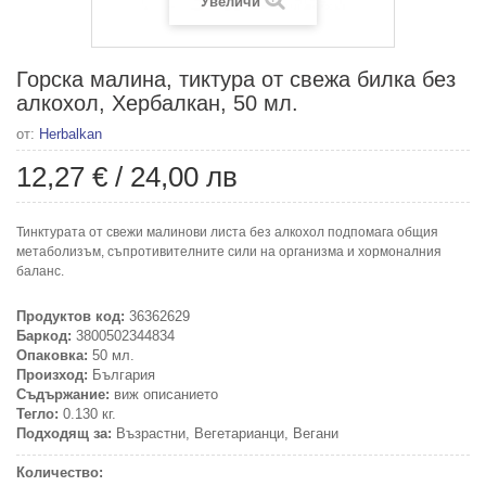
Увеличи
Горска малина, тиктура от свежа билка без
алкохол, Хербалкан, 50 мл.
от:
Herbalkan
12,27 €
/
24,00 лв
Тинктурата от свежи малинови листа без алкохол подпомага общия
метаболизъм, съпротивителните сили на организма и хормоналния
баланс.
Продуктов код:
36362629
Баркод:
3800502344834
Опаковка:
50 мл.
Произход:
България
Съдържание:
виж описанието
Тегло:
0.130 кг.
Подходящ за:
Възрастни, Вегетарианци, Вегани
Количество: