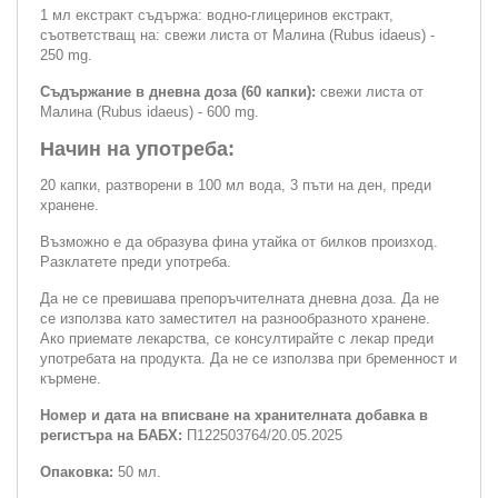
1 мл екстракт съдържа: водно-глицеринов екстракт,
съответстващ на: свежи листа от Малина (Rubus idaeus) -
250 mg.
Съдържание в дневна доза (60 капки):
свежи листа от
Малина (Rubus idaeus) - 600 mg.
Начин на употреба:
20 капки, разтворени в 100 мл вода, 3 пъти на ден, преди
хранене.
Възможно е да образува фина утайка от билков произход.
Разклатете преди употреба.
Да не се превишава препоръчителната дневна доза. Да не
се използва като заместител на разнообразното хранене.
Ако приемате лекарства, се консултирайте с лекар преди
употребата на продукта. Да не се използва при бременност и
кърмене.
Номер и дата на вписване на хранителната добавка в
регистъра на БАБХ:
П122503764/20.05.2025
Опаковка:
50 мл.