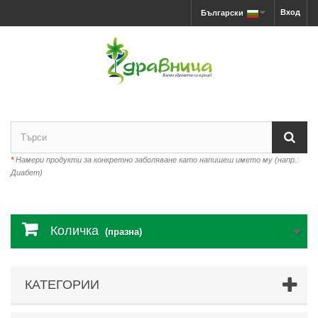
Вход
Български
*
Намери продукти за конкретно заболяване като напишеш името му (напр.:
Диабет)
Количка
(празна)
КАТЕГОРИИ