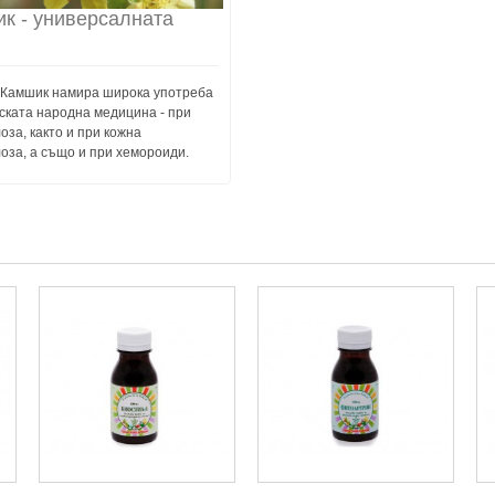
к - универсалната
 Камшик намира широка употреба
ската народна медицина - при
оза, както и при кожна
оза, а също и при хемороиди.