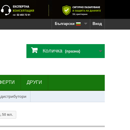
Български
Вход
Количка
(празна)
ФЕРТИ
ДРУГИ
 дистрибутори
, 50 мл.