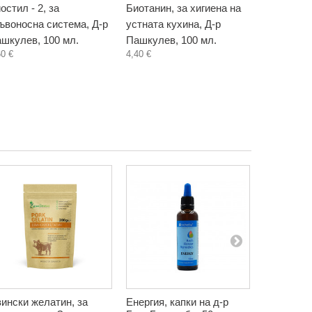
остил - 2, за
Биотанин, за хигиена на
Бъзак, ти
ъвоносна система, Д-р
устната кухина, Д-р
Биохерба,
5,80 €
шкулев, 100 мл.
Пашкулев, 100 мл.
60 €
4,40 €
ински желатин, за
Енергия, капки на д-р
Пародонт