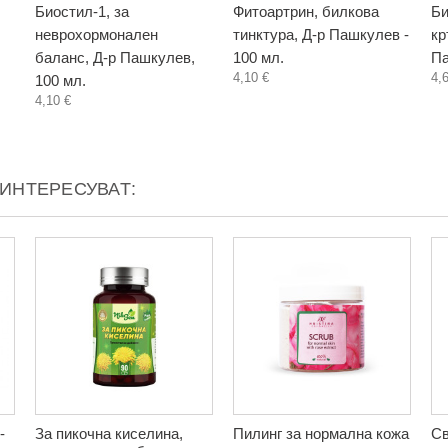
Биостил-1, за
Фитоартрин, билкова
Би
неврохормонален
тинктура, Д-р Пашкулев -
кр
баланс, Д-р Пашкулев,
100 мл.
Па
4,10 €
4,
100 мл.
4,10 €
АИНТЕРЕСУВАТ:
-
За пикочна киселина,
Пилинг за нормална кожа
Св