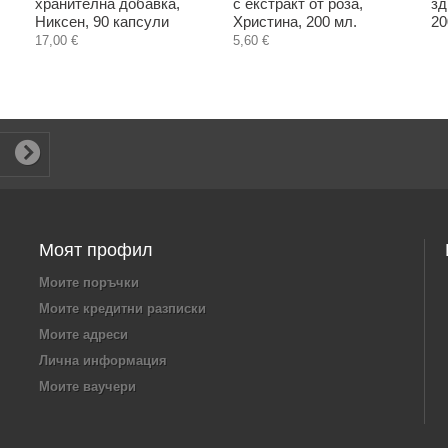
хранителна добавка,
с екстракт от роза,
зд
Никсен, 90 капсули
Христина, 200 мл.
20
17,00 €
5,60 €
Моят профил
Моите поръчки
Моите кредитни разписки
Моите адреси
Лична информация
Моите ваучери