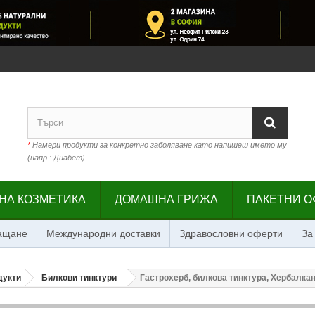
*
Намери продукти за конкретно заболяване като напишеш името му
(напр.: Диабет)
НА КОЗМЕТИКА
ДОМАШНА ГРИЖА
ПАКЕТНИ О
лащане
Международни доставки
Здравословни оферти
За
дукти
Билкови тинктури
Гастрохерб, билкова тинктура, Хербалкан