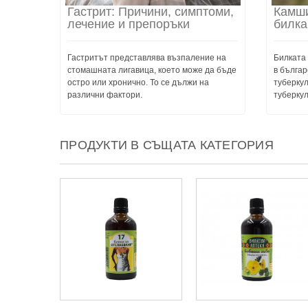
Гастрит: Причини, симптоми,
Камши
лечение и препоръки
билка
Гастритът представлява възпаление на
Билката
стомашната лигавица, което може да бъде
в българ
остро или хронично. То се дължи на
туберкул
различни фактори.
туберкул
ПРОДУКТИ В СЪЩАТА КАТЕГОРИЯ