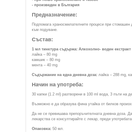
- произведен в България
Предназначение:
Подпомага храносмилателните процеси при стомашен д
към подуване.
Състав:
1 мл тинктура съдържа: Алкохолно- воден екстракт
лайка – 80 mg
камшик – 80 mg
мента – 40 mg
Съдържание на една дневна доза:
лайка – 288 mg, к
Начин на употреба:
30 капки (1.2 ml) разтворени в 100 ml вода, 3 пъти на д
Възможно е да образува фина утайка от билков произх
Да не се превишава препоръчителната дневна доза. Да
лекарства се консултирайте с лекар, преди употребата
Опаковка:
50 мл.