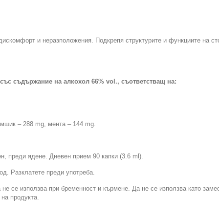
искомфорт и неразположения. Подкрепя структурите и функциите на сто
 със съдържание на алкохол 66% vol., съответстващ на:
амшик – 288 mg, мента – 144 mg.
ен, преди ядене. Дневен прием 90 капки (3.6 ml).
од. Разклатете преди употреба.
 не се използва при бременност и кърмене. Да не се използва като заме
 на продукта.