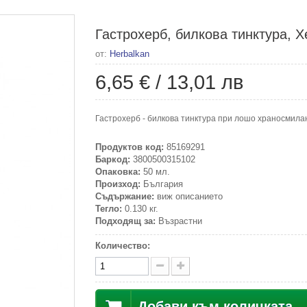
Гастрохерб, билкова тинктура, Х
от:
Herbalkan
6,65 €
/
13,01 лв
Гастрохерб - билкова тинктура при лошо храносмилан
Продуктов код:
85169291
Баркод:
3800500315102
Опаковка:
50 мл.
Произход:
България
Съдържание:
виж описанието
Тегло:
0.130 кг.
Подходящ за:
Възрастни
Количество:
Добави към количката