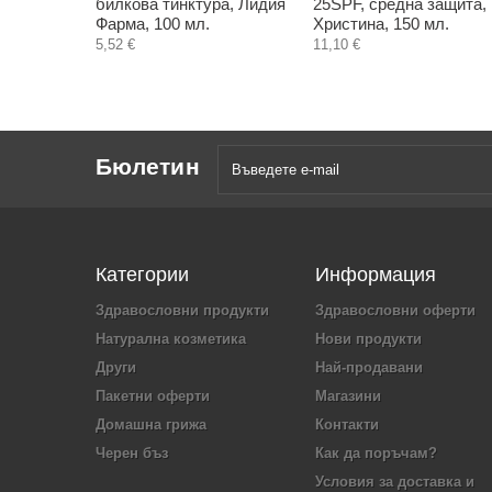
билкова тинктура, Лидия
25SPF, средна защита,
Фарма, 100 мл.
Христина, 150 мл.
5,52 €
11,10 €
Бюлетин
Категории
Информация
Здравословни продукти
Здравословни оферти
Натурална козметика
Нови продукти
Други
Най-продавани
Пакетни оферти
Магазини
Домашна грижа
Контакти
Черен бъз
Как да поръчам?
Условия за доставка и