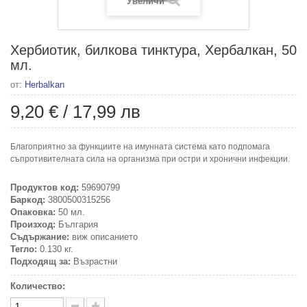
Увеличи
Хербиотик, билкова тинктура, Хербалкан, 50
мл.
от:
Herbalkan
9,20 €
/
17,99 лв
Благоприятно за функциите на имунната система като подпомага
съпротивителната сила на организма при остри и хронични инфекции.
Продуктов код:
59690799
Баркод:
3800500315256
Опаковка:
50 мл.
Произход:
България
Съдържание:
виж описанието
Тегло:
0.130 кг.
Подходящ за:
Възрастни
Количество: