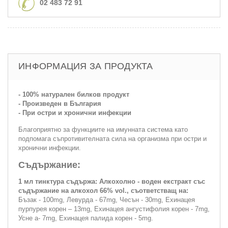
02 483 72 91
ИНФОРМАЦИЯ ЗА ПРОДУКТА
- 100% натурален билков продукт
- Произведен в България
- При остри и хронични инфекции
Благоприятно за функциите на имунната система като
подпомага съпротивителната сила на организма при остри и
хронични инфекции.
Съдържание:
1 мл тинктура съдържа: Алкохолно - воден екстракт със
съдържание на алкохол 66% vol., съответстващ на:
Бъзак - 100mg, Левурда - 67mg, Чесън - 30mg, Ехинацея
пурпурея корен – 13mg, Ехинацея ангустифолия корен - 7mg,
Усне а- 7mg, Ехинацея палида корен - 5mg.