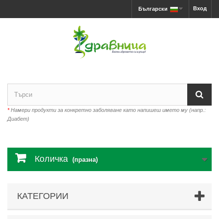
Вход
Български
*
Намери продукти за конкретно заболяване като напишеш името му (напр.:
Диабет)
Количка
(празна)
КАТЕГОРИИ