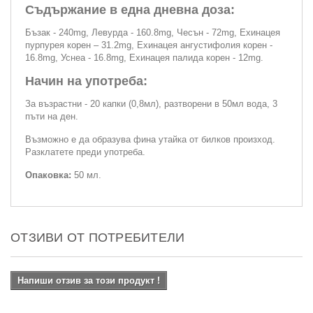
Съдържание в една дневна доза:
Бъзак - 240mg, Левурда - 160.8mg, Чесън - 72mg, Ехинацея
пурпурея корен – 31.2mg, Ехинацея ангустифолия корен -
16.8mg, Уснеа - 16.8mg, Ехинацея палида корен - 12mg.
Начин на употреба:
За възрастни - 20 капки (0,8мл), разтворени в 50мл вода, 3
пъти на ден.
Възможно е да образува фина утайка от билков произход.
Разклатете преди употреба.
Опаковка:
50 мл.
ОТЗИВИ ОТ ПОТРЕБИТЕЛИ
Напиши отзив за този продукт !