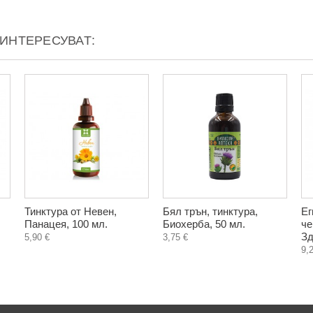
АИНТЕРЕСУВАТ:
Тинктура от Невен,
Бял трън, тинктура,
Ег
Панацея, 100 мл.
Биохерба, 50 мл.
че
Зд
5,90 €
3,75 €
9,