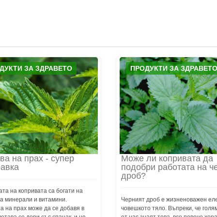
ДУКТИ ЗА ЗДРАВЕТО
ПРОДУКТИ ЗА ЗДРАВЕТ
ва на прах - супер
Може ли копривата да
авка
подобри работата на ч
дроб?
та на копривата са богати на
ма минерали и витамини.
Черният дроб е жизненоважен ел
 на прах може да се добавя в
човешкото тяло. Въпреки, че голя