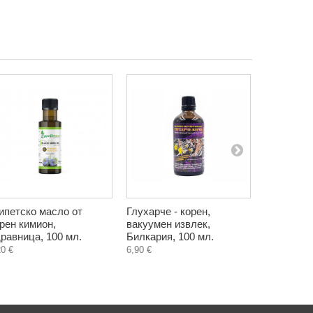
ипетско масло от
Глухарче - корен,
Натулна 
рен кимион,
вакуумен извлек,
хума, на 
равница, 100 мл.
Билкария, 100 мл.
Здравница
20 €
6,90 €
3,40 €