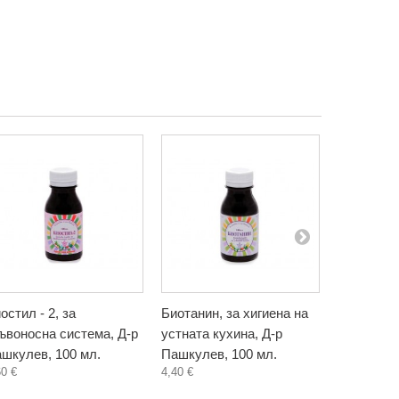
остил - 2, за
Биотанин, за хигиена на
Бъзак, ти
ъвоносна система, Д-р
устната кухина, Д-р
Биохерба,
5,80 €
шкулев, 100 мл.
Пашкулев, 100 мл.
60 €
4,40 €