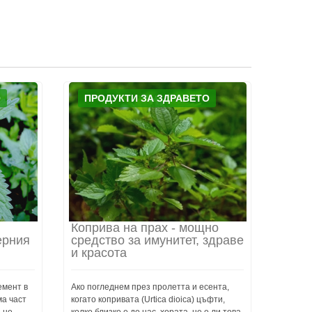
О
ПРОДУКТИ ЗА ЗДРАВЕТО
Коприва на прах - мощно
ерния
средство за имунитет, здраве
и красота
емент в
Ако погледнем през пролетта и есента,
ма част
когато копривата (Urtica dioica) цъфти,