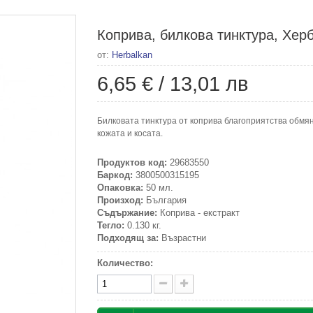
Коприва, билкова тинктура, Херб
от:
Herbalkan
6,65 €
/
13,01 лв
Билковата тинктура от коприва благоприятства обмян
кожата и косата.
Продуктов код:
29683550
Баркод:
3800500315195
Опаковка:
50 мл.
Произход:
България
Съдържание:
Коприва - екстракт
Тегло:
0.130 кг.
Подходящ за:
Възрастни
Количество: