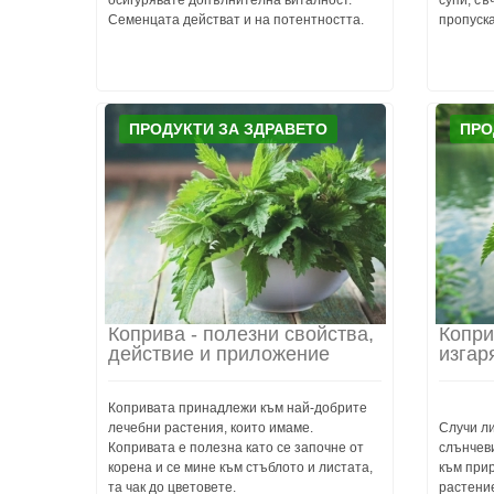
осигурявате допълнителна виталност.
супи, съ
Семенцата действат и на потентността.
пропуска
ПРОДУКТИ ЗА ЗДРАВЕТО
ПРО
Коприва - полезни свойства,
Копри
действие и приложение
изгар
Копривата принадлежи към най-добрите
лечебни растения, които имаме.
Случи ли
Копривата е полезна като се започне от
слънчев
корена и се мине към стъблото и листата,
към прир
та чак до цветовете.
растение