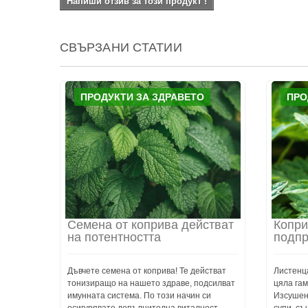
Напиши отзив за този продукт !
СВЪРЗАНИ СТАТИИ
ПРОДУКТИ ЗА ЗДРАВЕТО
ПРО
Семена от коприва действат
Копри
на потентността
подпр
Дъвчете семена от коприва! Те действат
Листенца
тонизиращо на нашето здраве, подсилват
цяла га
имунната система. По този начин си
Изсушена