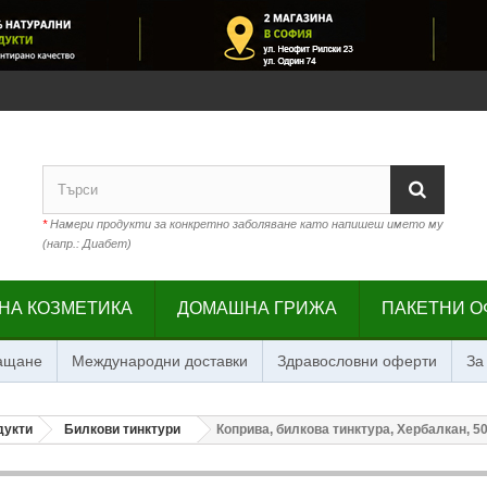
*
Намери продукти за конкретно заболяване като напишеш името му
(напр.: Диабет)
НА КОЗМЕТИКА
ДОМАШНА ГРИЖА
ПАКЕТНИ О
лащане
Международни доставки
Здравословни оферти
За
дукти
Билкови тинктури
Коприва, билкова тинктура, Хербалкан, 50