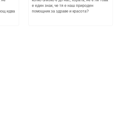
а не
колко близко е до нас, хората, не е ли това
е един знак, че тя е наш природен
мощ идва
помощник за здраве и красота?