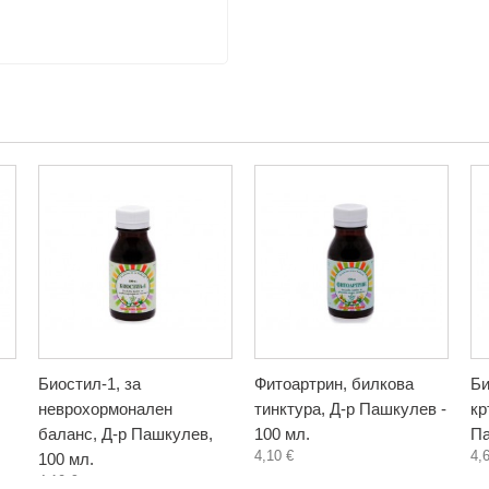
Биостил-1, за
Фитоартрин, билкова
Би
неврохормонален
тинктура, Д-р Пашкулев -
кр
баланс, Д-р Пашкулев,
100 мл.
Па
4,10 €
4,
100 мл.
4,10 €