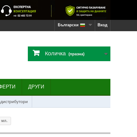
Български
Вход
Количка
(празна)
ФЕРТИ
ДРУГИ
 дистрибутори
 мл.