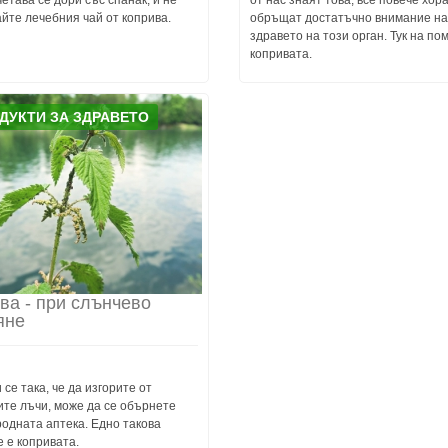
четава се дори със спанак, и не
от нас знаят това, все повече хор
йте лечебния чай от коприва.
обръщат достатъчно внимание на
здравето на този орган. Тук на по
копривата.
ДУКТИ ЗА ЗДРАВЕТО
ва - при слънчево
яне
 се така, че да изгорите от
ите лъчи, може да се обърнете
одната аптека. Едно такова
 е копривата.