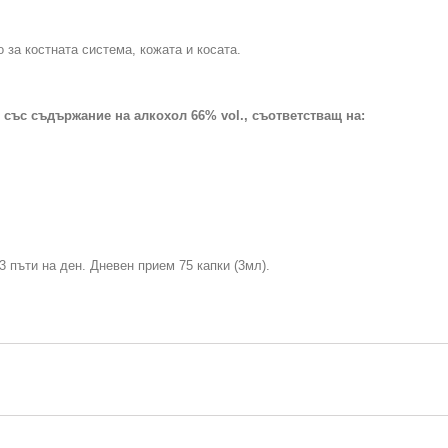
за костната система, кожата и косата.
 със съдържание на алкохол 66% vol., съответстващ на:
3 пъти на ден. Дневен прием 75 капки (3мл).