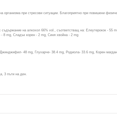
на организма при стресови ситуации. Благоприятно при повишени физич
 съдържание на алкохол 66% vol., съответстващ на: Елеутерокок - 55 m
 - 8 mg, Сладък корен - 2 mg, Синя хвойна - 2 mg
 Джинджифил- 48 mg, Глухарче- 38.4 mg, Родиола- 33.6 mg, Корен магдано
а, 3 пъти на ден.