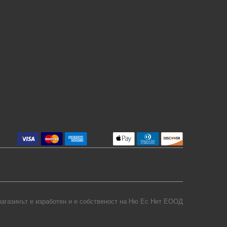
агазинът е изработен и е собственост на
Ню Ес Нет ЕООД