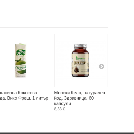
ганична Кокосова
Морски Келп, натурален
Глутатион
да, Вико Фреш, 1 литър
йод, Здравница, 60
Никсен, 6
капсули
19,90 €
8,33 €