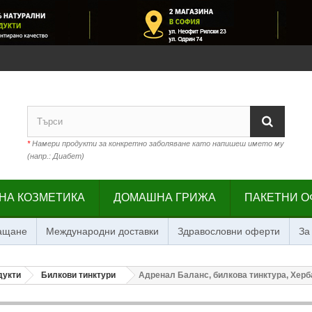
*
Намери продукти за конкретно заболяване като напишеш името му
(напр.: Диабет)
НА КОЗМЕТИКА
ДОМАШНА ГРИЖА
ПАКЕТНИ О
лащане
Международни доставки
Здравословни оферти
За
дукти
Билкови тинктури
Адренал Баланс, билкова тинктура, Херба