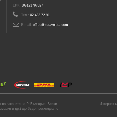
ЕИК:
BG121797027
Тел.:
02 483 72 91
E-mail:
office@zdravnitza.com
на законите на Р. България. Всеки
Интернет м
ормация и др.) ще бъде преследван с