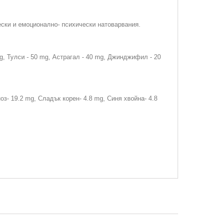
ески и емоционално- психически натоварвания.
g, Тулси - 50 mg, Астрагал - 40 mg, Джинджифил - 20
з- 19.2 mg, Сладък корен- 4.8 mg, Синя хвойна- 4.8