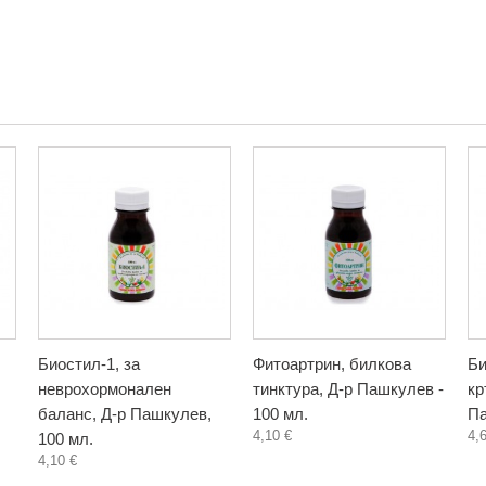
Биостил-1, за
Фитоартрин, билкова
Би
неврохормонален
тинктура, Д-р Пашкулев -
кр
баланс, Д-р Пашкулев,
100 мл.
Па
4,10 €
4,
100 мл.
4,10 €