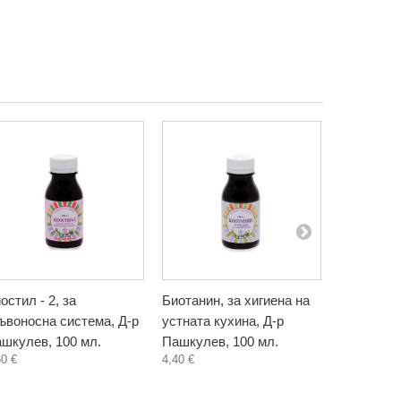
остил - 2, за
Биотанин, за хигиена на
Бъзак, ти
ъвоносна система, Д-р
устната кухина, Д-р
Биохерба,
5,80 €
шкулев, 100 мл.
Пашкулев, 100 мл.
60 €
4,40 €