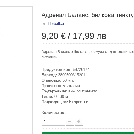
Адренал Баланс, билкова тинкту
от:
Herbalkan
9,20 €
/
17,99 лв
Адренал Баланс е билкова формула с адаптогени, ко
ситуации.
Продуктов код:
69726174
Баркод:
3800500315201
Опаковка:
50 мл.
Произход:
България
Съдържание:
виж описанието
Тегло:
0.130 кг.
Подходящ за:
Възрастни
Количество: