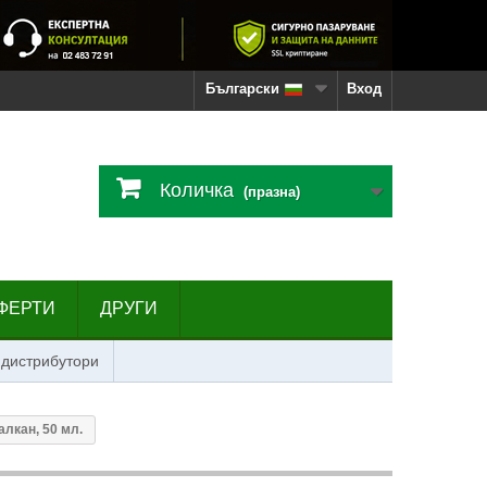
Български
Вход
Количка
(празна)
ФЕРТИ
ДРУГИ
 дистрибутори
лкан, 50 мл.