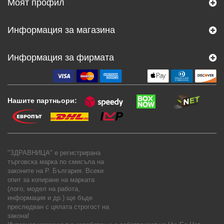
Моят профил
Информация за магазина
Информация за фирмата
Нашите партньори:
"ЗДРАВНИЦА" е регистрирана
търговска марка по смисъла на
законите на Р. България. Всеки
опит за копиране на марката
(лого, модел на работа,
информация и др.) ще бъде
преследван с цялата строгост на
закона!