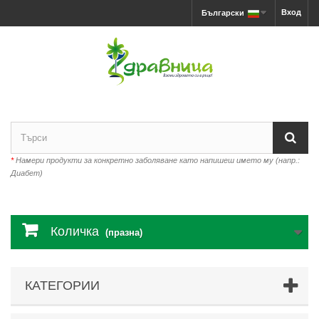
Вход
Български
*
Намери продукти за конкретно заболяване като напишеш името му (напр.:
Диабет)
Количка
(празна)
КАТЕГОРИИ