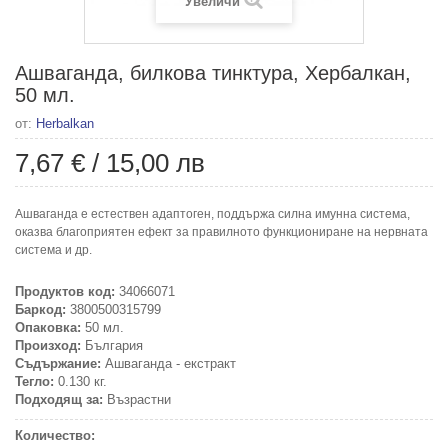
Увеличи
Ашваганда, билкова тинктура, Хербалкан,
50 мл.
от:
Herbalkan
7,67 €
/
15,00 лв
Ашваганда е естествен адаптоген, поддържа силна имунна система,
оказва благоприятен ефект за правилното функциониране на нервната
система и др.
Продуктов код:
34066071
Баркод:
3800500315799
Опаковка:
50 мл.
Произход:
България
Съдържание:
Ашваганда - екстракт
Тегло:
0.130 кг.
Подходящ за:
Възрастни
Количество: