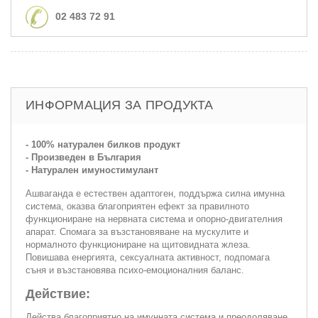
02 483 72 91
ИНФОРМАЦИЯ ЗА ПРОДУКТА
- 100% натурален билков продукт
- Произведен в България
- Натурален имуностимулант
Ашваганда е естествен адаптоген, поддържа силна имунна
система, оказва благоприятен ефект за правилното
функциониране на нервната система и опорно-двигателния
апарат. Спомага за възстановяване на мускулите и
нормалното функциониране на щитовидната жлеза.
Повишава енергията, сексуалната активност, подпомага
съня и възстановява психо-емоционалния баланс.
Действие:
Действа благоприятно на имунната система и преодоляване