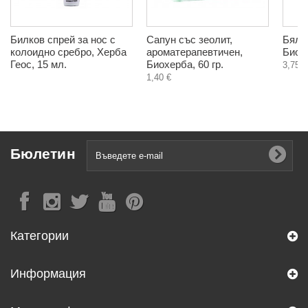
Билков спрей за нос с
Сапун със зеолит,
Бял т
колоидно сребро, Херба
ароматерапевтичен,
Биохе
Геос, 15 мл.
Биохерба, 60 гр.
3,75 €
1,40 €
Бюлетин
Категории
Информация