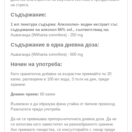
на стреса.
Съдържание:
1 мл тинктура съдържа: Алкохолно- воден екстракт със
съдържание на алкохол 66% vol., съответстващ на:
Ашваганда (Withania somnifera) - 250 mg
Съдържание в една дневна доза:
Ашваганда (Withania somnifera) - 600 mg
Начин на употреба:
Като хранителна добавка за възрастни приемайте по 20
капки, разтворени в 100 мл вода, 3 пъти на ден, преди
хранене.
Дневен прием:
60 капки
Възможно е да образува фина утайка от билков произход.
Разклатете преди употреба.
Да не се превишава препоръчителната дневна доза. Да не
се използва като заместител на разнообразното хранене.
Ако приемате лекарства, се консултирайте с лекар преди