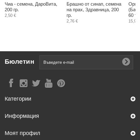
Чиа - семена, ДароВита,
Брашно от синап, семена
Орга
200 гр.
на прах, Здравница, 200
(Баб
гр.
60 т
2,50 €
2,76 €
15,90 
Бюлетин
Категории
Информация
Моят профил