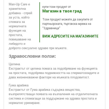
Man-Up Care e
купи този продукт от
хранителна
Магазин в твоя град
добавка - спрей
за уста, който
Този продукт можете да закупите от
спомага за
партньорската, търговска мрежа на
нормалната
“Здравница”
функция на
простата,
ВИЖ АДРЕСИТЕ НА МАГАЗИНИТЕ
повишаване на
либидото и
доброто сексуално здраве при мъжете.
Здравословни ползи:
Целина
Екстрактът от целина помага за подобряване на функцията
на простата, подобрява подвижността на сперматозоидите и
дава жизненоважни фактори на мъжката плодовитост.
Гума арабика
Екстрактът от Гума арабика съдържа вещества,
възпрепятстващи появата на възпаления на отделителната
система и спомагащи за поддържане на здрава простата и
нормално уриниране.