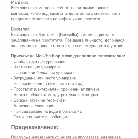
Магданоз
Екстрактът от магданоз е богат на витамини, цинк и
магнезий, които подпомагат отделителната система, като
предпазва от появата на инфекции на простата.
Босвелия
Екстрактът от бял тамян (Boswellia) намалява риска от
заболявания на простатата. Повишава либидото, допринася
за нормалните нива на тестостерон и сексуалната функция.
Приемът на Мен-Ъп Кюр може да повлияе положително:
- Слаба струя при уриниране
- Честно нощно уриниране
- Парене или болка при уриниране
- Затруднено или често уриниране
- Ешерихия коли (в пикочните пътища)
- Простатит (бактериален, хроничен, атипичен)
- Болка в областта между ректума и скротума
- Болка и отток на тестисите
- Болезнена еякулация
- При задържане на вода в организма
- Отток под очите и крайниците
Предназначение:
Поддържа нормалната функция на простатата, увеличава