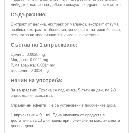
либидото, насърчава доброто сексуално здраве при мъжете.
Съдържание:
Екстракт от целина, екстракт от магданоз, екстракт от гума
арабика, екстракт от босвелия, консервант: натриев бензоат,
регулатор на киселинността: лимонена киселина.
Състав на 1 впръскване:
Целина: 0.0028 mg
Магданоз: 0.0022 mg
Гума арабика: 0.0014 mg
Босвелия: 0.0014 mg
Начин на употреба:
За възрастни:
Пръска се под езика, 5 пъти на ден, по 2-3
впръсквания всеки път.
Странични ефекти:
Не са установени в посочените дози.
1 впръскване = 0.1 ml. Една опаковка от продукта е
достатъчна за 13 дни прием при приемане на максималната
дневна доза.