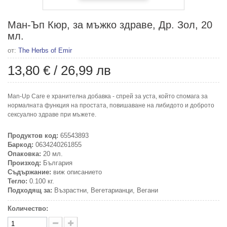
Ман-Ъп Кюр, за мъжко здраве, Др. Зол, 20
мл.
от:
The Herbs of Emir
13,80 €
/
26,99 лв
Mаn-Up Care e хранителна добавка - спрей за уста, който спомага за
нормалната функция на простата, повишаване на либидото и доброто
сексуално здраве при мъжете.
Продуктов код:
65543893
Баркод:
0634240261855
Опаковка:
20 мл.
Произход:
България
Съдържание:
виж описанието
Тегло:
0.100 кг.
Подходящ за:
Възрастни, Вегетарианци, Вегани
Количество: