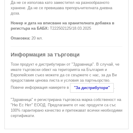
Да не се използва като заместител на разнообразното
хранене. Да не се превишава препоръчителната дневна
доза.
Номер и дата на вписване на хранителната добавка в
регистъра на БАБХ:
Т222502125/18.03.2025
Опаковка:
20 мл.
Информация за търговци
Този продукт е дистрибутиран от "Здравница". В случай, че
имате търговски обект на територията на България и
Европейския съюз можете да се свържете с нас, за да Ви
предоставим ценова листа и условия за партньорство.
Повече информация намерете в
.
"За дистрибутори"
"Здравница" е регистрирана търговска марка собственост на
"Ню Ес Нет" ЕООД. Предлаганите от нас продукти са със
100% гарантирано качество и притежават всички необходими
сертификати.