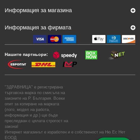
Информация за магазина
Информация за фирмата
Нашите партньори:
"ЗДРАВНИЦА" е регистрирана
търговска марка по смисъла на
законите на Р. България. Всеки
опит за копиране на марката
(лого, модел на работа,
информация и др.) ще бъде
преследван с цялата строгост на
закона!
Интернет магазинът е изработен и е собственост на
Ню Ес Нет
ЕООД