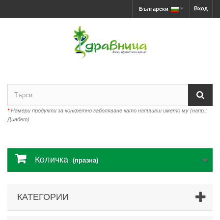
Вход
Български
*
Намери продукти за конкретно заболяване като напишеш името му (напр.:
Диабет)
Количка
(празна)
КАТЕГОРИИ