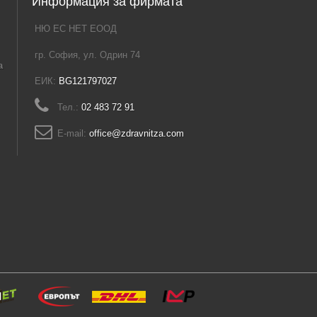
Информация за фирмата
НЮ ЕС НЕТ ЕООД
гр. София, ул. Одрин 74
а
ЕИК:
BG121797027
Тел.:
02 483 72 91
E-mail:
office@zdravnitza.com