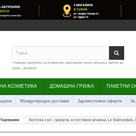
*
Намери продукти за конкретно заболяване като напишеш името му
(напр.: Диабет)
НА КОЗМЕТИКА
ДОМАШНА ГРИЖА
ПАКЕТНИ О
лащане
Международни доставки
Здравословни оферти
За
Подправки
Келтска сол - гранули, естествено влажна, Le Guérandais, 1