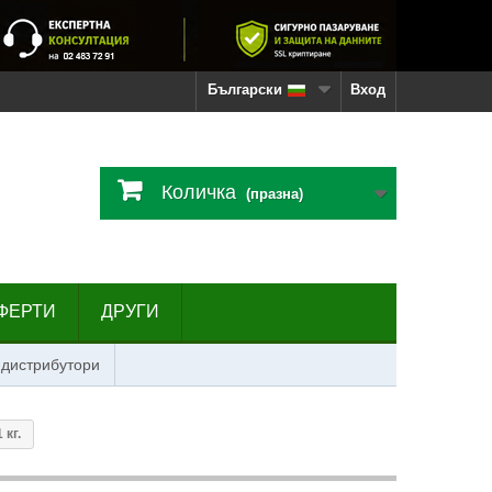
Български
Вход
Количка
(празна)
ФЕРТИ
ДРУГИ
 дистрибутори
 кг.