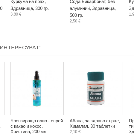
Куркума на прах,
Сода Бикарбонат, без
Ку
00
Здравница, 300 гр.
алуминий, Здравница,
Зд
3,80 €
1,
500 гр.
2,50 €
АИНТЕРЕСУВАТ:
Бронзиращо олио - спрей
Абана, за здраво сърце,
Пр
.
с какао и кокос,
Хималая, 30 таблетки
ти
Христина, 200 мл.
Зд
2,10 €