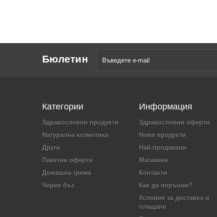
Бюлетин
Категории
Информация
Здравословни продукти
Здравословни оферти
Натурална козметика
Нови продукти
Други
Най-продавани
Пакетни оферти
Магазини
Домашна грижа
Контакти
Черен бъз
Как да поръчам?
Условия за доставка и
плащане