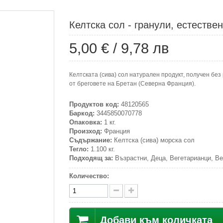
Келтска сол - гранули, естествен
5,00 €
/
9,78 лв
Келтската (сива) сол натурален продукт, получен бе
от бреговете на Бретан (Северна Франция).
Продуктов код:
48120565
Баркод:
3445850070778
Опаковка:
1 кг.
Произход:
Франция
Съдържание:
Келтска (сива) морска сол
Тегло:
1.100 кг.
Подходящ за:
Възрастни, Деца, Вегетарианци, Ве
Количество:
Добави към количката