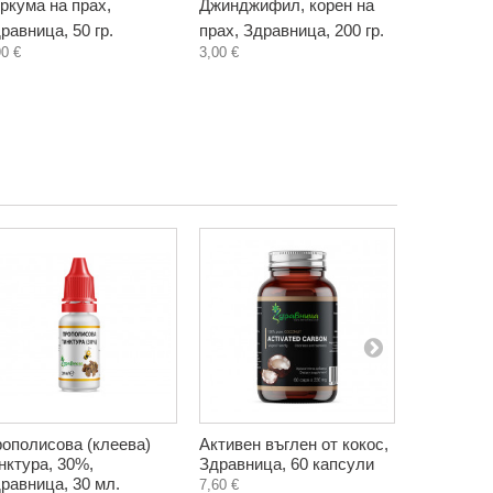
ркума на прах,
Джинджифил, корен на
Златно мл
равница, 50 гр.
прах, Здравница, 200 гр.
натурално
90 €
3,00 €
150 гр.
3,60 €
ополисова (клеева)
Активен въглен от кокос,
Рожково 
нктура, 30%,
Здравница, 60 капсули
Пимента, 
равница, 30 мл.
7,60 €
2,00 €