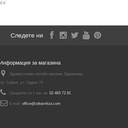
50 €
Следете ни
Информация за магазина
Здравословен онлайн магазин Здравница,
гр. София, ул. Одрин 74
Свържете се с нас на:
02 483 72 91
E-mail:
office@zdravnitza.com