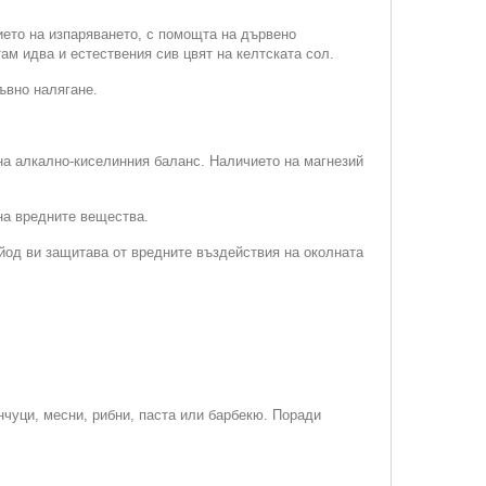
ието на изпаряването, с помощта на дървено
ам идва и естествения сив цвят на келтската сол.
ъвно налягане.
на алкално-киселинния баланс. Наличието на магнезий
на вредните вещества.
йод ви защитава от вредните въздействия на околната
нчуци, месни, рибни, паста или барбекю. Поради