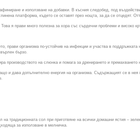
 рафиниране и използване на добавки. В късния следобед, под въздейств
линена платформа, където се оставят през нощта, за да се отцедят. Отт
Това я прави много полезна за хора със сърдечни проблеми и високо кр
то, прави организма по-устойчив на инфекции и участва в поддръжката 
хвърлен бързо.
ра производството на слюнка и помага за дренирането и премахването 
ащо и дава допълнително енергия на организма. Съдържащият се в нея 
е.
л на традиционната сол при приготвяне на всички домашни ястия – зеле
одходяща за използване в мелничка.