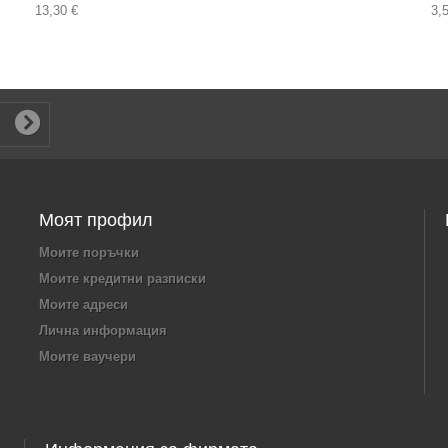
13,30 €
3,
Моят профил
Моите поръчки
Моите кредитни разписки
Моите адреси
Лична информация
Моите ваучери