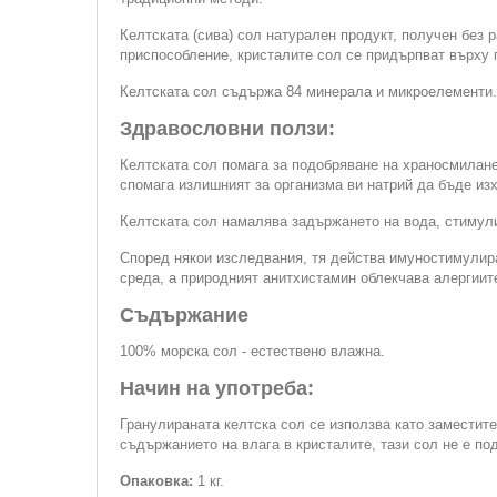
Келтската (сива) сол натурален продукт, получен без
приспособление, кристалите сол се придърпват върху г
Келтската сол съдържа 84 минерала и микроелементи. 
Здравословни ползи:
Келтската сол помага за подобряване на храносмилане
спомага излишният за организма ви натрий да бъде из
Келтската сол намалява задържането на вода, стимули
Според някои изследвания, тя действа имуностимулир
среда, а природният анитхистамин облекчава алергиит
Съдържание
100% морска сол - естествено влажна.
Начин на употреба:
Гранулираната келтска сол се използва като заместите
съдържанието на влага в кристалите, тази сол не е п
Опаковка:
1 кг.