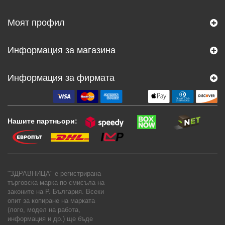
Моят профил
Информация за магазина
Информация за фирмата
Нашите партньори:
"ЗДРАВНИЦА" е регистрирана
търговска марка по смисъла на
законите на Р. България. Всеки
опит за копиране на марката
(лого, модел на работа,
информация и др.) ще бъде