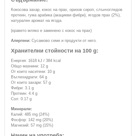
Кокосова захар, кокос на прах, оризов сироп, слънчогледов
протеин, гума арабика (акациеви фибри), ягодов прах (2%),
натурален аромат на ягода.
(кравето мляко е заменено с кокос на прах)
Алергени:
Сусамово семе и продукти от него.
Хранителни стойности на 100 g:
Енергия: 1618 kJ / 384 kcal
Общо мазнини: 12 g
От които наситени: 10 g
Въглехидрати: 64 g
От които захари: 57 g
Фибри: 3.1 g
Протеин: 4.4 g
Сол: 0.17 g
Минерали:
Калий: 485 mg (24%)
Фосфор: 142 mg (20%)
Магнезий: 57 mg (15%)
Начин на употреба: