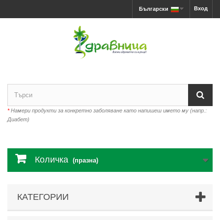
Вход
Български
*
Намери продукти за конкретно заболяване като напишеш името му (напр.:
Диабет)
Количка
(празна)
КАТЕГОРИИ