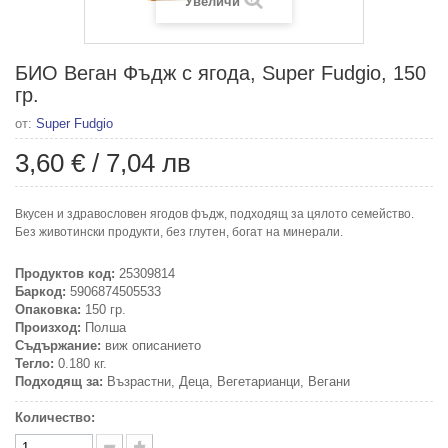
Увеличи
БИО Веган Фъдж с ягода, Super Fudgio, 150
гр.
от:
Super Fudgio
3,60 €
/
7,04 лв
Вкусен и здравословен ягодов фъдж, подходящ за цялото семейство.
Без животински продукти, без глутен, богат на минерали.
Продуктов код:
25309814
Баркод:
5906874505533
Опаковка:
150 гр.
Произход:
Полша
Съдържание:
виж описанието
Тегло:
0.180 кг.
Подходящ за:
Възрастни, Деца, Вегетарианци, Вегани
Количество: