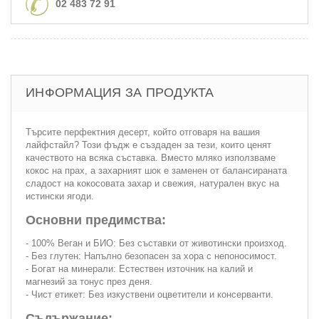
02 483 72 91
ИНФОРМАЦИЯ ЗА ПРОДУКТА
Търсите перфектния десерт, който отговаря на вашия
лайфстайл? Този фъдж е създаден за тези, които ценят
качеството на всяка съставка. Вместо мляко използваме
кокос на прах, а захарният шок е заменен от балансираната
сладост на кокосовата захар и свежия, натурален вкус на
истински ягоди.
Основни предимства:
- 100% Веган и БИО: Без съставки от животински произход.
- Без глутен: Напълно безопасен за хора с непоносимост.
- Богат на минерали: Естествен източник на калий и
магнезий за тонус през деня.
- Чист етикет: Без изкуствени оцветители и консерванти.
Съдържание: