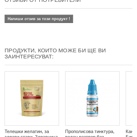
Напиши отзив за този продукт !
ПРОДУКТИ, КОИТО МОЖЕ БИ ЩЕ ВИ
ЗАИНТЕРЕСУВАТ:
Телешки желатин, за
Прополисова тинктура,
Канел
здрави стави, Здравница,
воден разтвор без
Биох