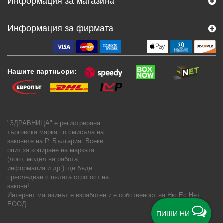
Информация за магазина
Информация за фирмата
Нашите партньори:
"ЗДРАВНИЦА" е регистрирана
търговска марка по смисъла на
законите на Р. България. Всеки
опит за копиране на марката
(лого, модел на работа,
информация и др.) ще бъде
преследван с цялата строгост на
закона!
Интернет магазинът е изработен и е собственост на
Ню Ес Нет
ЕООД
ПИШИ НИ