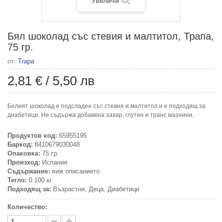
Увеличи
Бял шоколад със стевия и малтитол, Трапа,
75 гр.
от:
Trapa
2,81 €
/
5,50 лв
Белият шоколад е подсладен със стевия и малтитол и е подходящ за
диабетици. Не съдържа добавена захар, глутен и транс мазнини.
Продуктов код:
65955195
Баркод:
8410679030048
Опаковка:
75 гр.
Произход:
Испания
Съдържание:
виж описанието
Тегло:
0.100 кг.
Подходящ за:
Възрастни, Деца, Диабетици
Количество: