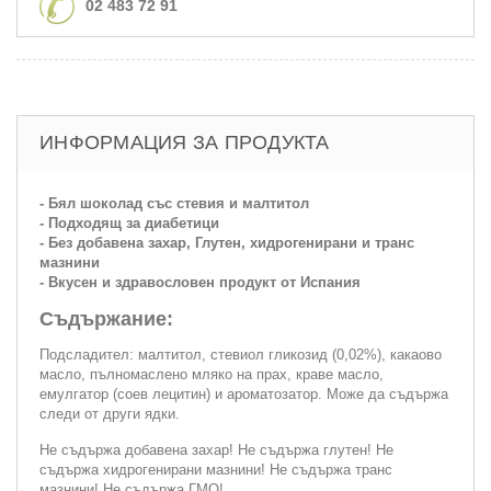
02 483 72 91
ИНФОРМАЦИЯ ЗА ПРОДУКТА
- Бял шоколад със стевия и малтитол
- Подходящ за диабетици
- Без добавена захар, Глутен, хидрогенирани и транс
мазнини
- Вкусен и здравословен продукт от Испания
Съдържание:
Подсладител: малтитол, стевиол гликозид (0,02%), какаово
масло, пълномаслено мляко на прах, краве масло,
емулгатор (соев лецитин) и ароматозатор. Може да съдържа
следи от други ядки.
Не съдържа добавена захар! Не съдържа глутен! Не
съдържа хидрогенирани мазнини! Не съдържа транс
мазнини! Не съдържа ГМО!