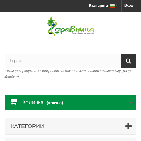
Вход
Български
*
Намери продукти за конкретно заболяване като напишеш името му (напр.:
Диабет)
Количка
(празна)
КАТЕГОРИИ