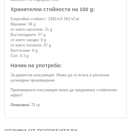
Хранителни стойности на 100 g:
Енергийна стойност: 2343 kJ/ 561 kCal
Мазнини: 34 g
от които наситени: 21 g
Въглехидрати: 57 g
от които захари: 9 g
от които полиоли: 47 g
Белтъчини: 6 g
Сол: 0.3 g
Начин на употреба:
За директна консумация. Може да се влага в различни
кулинарни произведения.
Прекомерната консумация може да предизвика слабителен
ефект!
Опаковка:
75 гр.
ОТЗИВИ ОТ ПОТРЕБИТЕЛИ