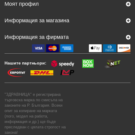
Моят профил
Информация за магазина
Информация за фирмата
Нашите партньори:
"ЗДРАВНИЦА" е регистрирана
търговска марка по смисъла на
законите на Р. България. Всеки
опит за копиране на марката
(лого, модел на работа,
информация и др.) ще бъде
преследван с цялата строгост на
закона!