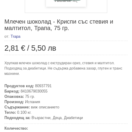
Увеличи
Млечен шоколад - Криспи със стевия и
малтитол, Трапа, 75 гр.
от:
Trapa
2,81 €
/
5,50 лв
Хрупкав млечен шоколад с екструдиран ориз, стевия и малтитол.
Подходящ за диабетици. Не съдържа добавена захар, глутен и транс
мазнини.
Продуктов код:
80937791
Баркод:
8410679030055
Опаковка:
75 гр.
Произход:
Испания
Съдържание:
виж описанието
Тегло:
0.100 кг.
Подходящ за:
Възрастни, Деца, Диабетици
Количество: