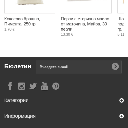
Кокосово брашно,
Перли с етерично масло
Шоко
Пимента, 250 гр.
от маточина, Майра, 30
подс
перли
гр.
1,70 €
13,30 €
5,11 €
Бюлетин
Категории
Информация