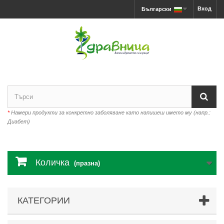
Вход
Български
*
Намери продукти за конкретно заболяване като напишеш името му (напр.:
Диабет)
Количка
(празна)
КАТЕГОРИИ