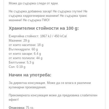
Може да съдържа следи от ядки.
Не съдържа добавена захар! Не съдържа глутен! Не
съдържа хидрогенирани мазнини! Не съдържа транс
мазнини! Не съдържа ГМО!
Хранителни стойности на 100 g:
Енергийна стойност: 1867 kJ / 450 kCal
Мазнини: 29 g
от които наситени: 18 g
Въглехидрати: 60 g
от които захари: 6.4 g
от които полиоли: 44 g
Белтъчини: 5,3 g
Сол: 0.19 g
Начин на употреба:
За директна консумация. Може да се влага в различни
кулинарни произведения.
Прекомерната консумация може да предизвика слабителен
ефект!
Опаковка:
75 гр.