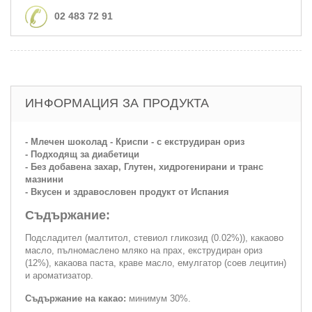
02 483 72 91
ИНФОРМАЦИЯ ЗА ПРОДУКТА
- Млечен шоколад - Криспи - с екструдиран ориз
- Подходящ за диабетици
- Без добавена захар, Глутен, хидрогенирани и транс
мазнини
- Вкусен и здравословен продукт от Испания
Съдържание:
Подсладител (малтитол, стевиол гликозид (0.02%)), какаово
масло, пълномаслено мляко на прах, екструдиран ориз
(12%), какаова паста, краве масло, емулгатор (соев лецитин)
и ароматизатор.
Съдържание на какао:
минимум 30%.