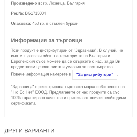
Произведено в:
гр. Лозница, България
Рег.№:
BG1715004
Опаковка:
450 гр. в стъклен буркан
Информация за търговци
Този продукт е дистрибутиран от "Здравница". В случай, че
имате търговски обект на територията на България и
Европейския съюз можете да се свържете с нас, за да Ви
предоставим ценова листа и условия за партньорство.
Повече информация намерете в
.
"За дистрибутори"
"Здравница" е регистрирана търговска марка собственост на
"Ню Ес Нет" ЕООД. Предлаганите от нас продукти са със
100% гарантирано качество и притежават всички необходими
сертификати.
ДРУГИ ВАРИАНТИ