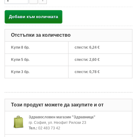
Добави към количката
Отстъпки за количество
Kупи 8 бр.
спести:
6,24 €
Kупи 5 бр.
спести:
2,60 €
Kупи 3 бр.
спести:
0,78 €
Този продукт можете да закупите и от
Здравословен магазин "Здравница"
гр. София, ул. Неофит Рилски 23
Тел.:
02 483 73 42