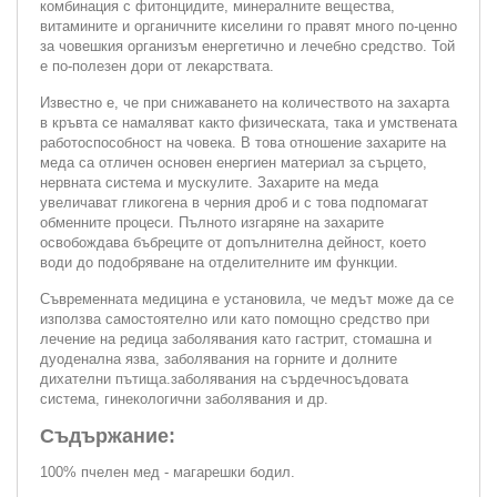
комбинация с фитонцидите, минералните вещества,
витамините и органичните киселини го правят много по-ценно
за човешкия организъм енергетично и лечебно средство. Той
е по-полезен дори от лекарствата.
Известно е, че при снижаването на количеството на захарта
в кръвта се намаляват както физическата, така и умствената
работоспособност на човека. В това отношение захарите на
меда са отличен основен енергиен материал за сърцето,
нервната система и мускулите. Захарите на меда
увеличават гликогена в черния дроб и с това подпомагат
обменните процеси. Пълното изгаряне на захарите
освобождава бъбреците от допълнителна дейност, което
води до подобряване на отделителните им функции.
Съвременната медицина е установила, че медът може да се
използва самостоятелно или като помощно средство при
лечение на редица заболявания като гастрит, стомашна и
дуоденална язва, заболявания на горните и долните
дихателни пътища.заболявания на сърдечносъдовата
система, гинекологични заболявания и др.
Съдържание:
100% пчелен мед - магарешки бодил.