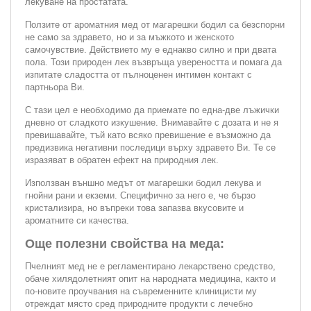
лекуване на простатата.
Ползите от ароматния мед от магарешки бодил са безспорни
не само за здравето, но и за мъжкото и женското
самочувствие. Действието му е еднакво силно и при двата
пола. Този природен лек възвръща увереността и помага да
изпитате сладостта от пълноценен интимен контакт с
партньора Ви.
С тази цел е необходимо да приемате по една-две лъжички
дневно от сладкото изкушение. Внимавайте с дозата и не я
превишавайте, тъй като всяко превишение е възможно да
предизвика негативни последици върху здравето Ви. Те се
изразяват в обратен ефект на природния лек.
Използван външно медът от магарешки бодил лекува и
гнойни рани и екземи. Специфично за него е, че бързо
кристализира, но въпреки това запазва вкусовите и
ароматните си качества.
Още полезни свойства на меда:
Пчелният мед не е регламентирано лекарствено средство,
обаче хилядолетният опит на народната медицина, както и
по-новите проучвания на съвременните клиницисти му
отреждат място сред природните продукти с лечебно