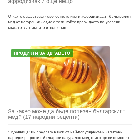
афродизиак и още нещо
Откакто съществува човечеството има и афродизиаци - българският
мед от магарешки бодил е този, който прави доста по-уверени
мъжете в интимните отношения.
ПРОДУКТИ ЗА ЗДРАВЕТО
За какво може да бъде полезен българският
мед? (17 народни рецепти)
"Здравница" Ви предлага някои от най-популярните и изпитани
народни рецепти с български натурален мед, които ще ви помогнат