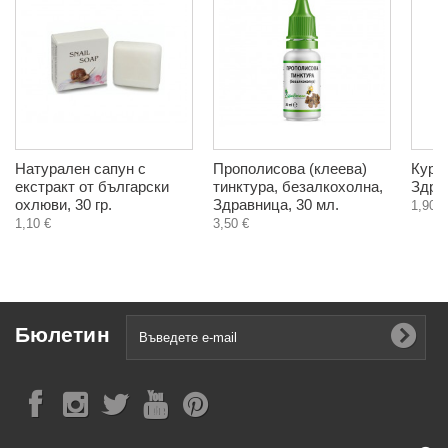
Натурален сапун с
Прополисова (клеева)
Курку
екстракт от български
тинктура, безалкохолна,
Здрав
охлюви, 30 гр.
Здравница, 30 мл.
1,90 €
1,10 €
3,50 €
Бюлетин