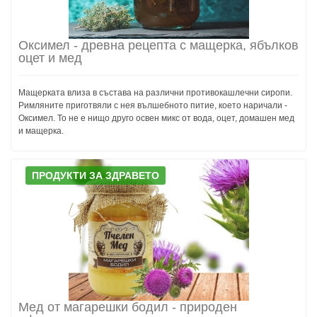
Оксимел - древна рецепта с мащерка, ябълков
оцет и мед
Мащерката влиза в състава на различни противокашлечни сиропи.
Римляните приготвяли с нея вълшебното питие, което наричали -
Оксимел. То не е нищо друго освен микс от вода, оцет, домашен мед
и мащерка.
ПРОДУКТИ ЗА ЗДРАВЕТО
Мед от магарешки бодил - природен