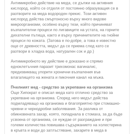
Антимикробно действие на меда, се дължи на активния
кислород, който се отделя от постоянно образуващия се в
разтворите на меда водороден прекис. Този активен
кислород действа смъртоносно върху много видове
микроорганизми, особено върху тези, който причиняват
възпалителни процеси по лигавиците на устата, на горните
дихателни пътища, както и върху причинителите на гнойни
процеси по кожата. (Затова е по-добре, а това е известно
още от древността, медът да се приема след като се
разтвори в хладка вода, натурален сок и др.)
Антимикробното му действие е доказано и спрямо
едноклетъчния паразит трихомонас вагиналис,
предизвикващ упорити хронични възпаления във
влагалището на жената и пикочния канал на мъжа.
Пчелният мед - средство за укрепване на организма
Още Хипократ е описал меда като отлично средство за
укрепване на организма. Според него медът действа
подмладяващо на организма и благоприятно при стомашно-
чревни и чернодробни заболявания. За разлика от
обикновената захар, която, попаднала в стомаха, за да бъде
усвоена от организма, се нуждае от разграждане и при
големи количества повишава съдържанието на холестерина
в кръвта и води до затлъстяване, захарите в меда в