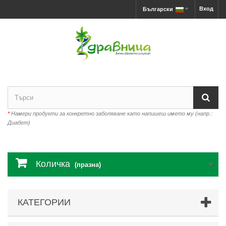
Вход
Български
*
Намери продукти за конкретно заболяване като напишеш името му (напр.:
Диабет)
Количка
(празна)
КАТЕГОРИИ