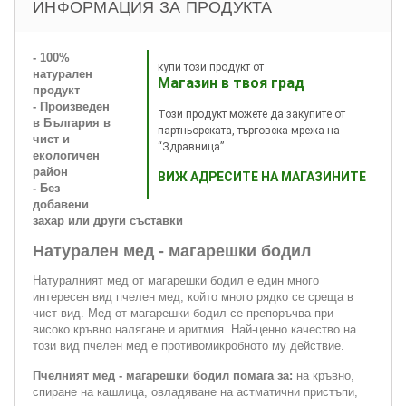
ИНФОРМАЦИЯ ЗА ПРОДУКТА
- 100%
купи този продукт от
натурален
Магазин в твоя град
продукт
- Произведен
Този продукт можете да закупите от
в България в
партньорската, търговска мрежа на
чист и
“Здравница”
екологичен
район
ВИЖ АДРЕСИТЕ НА МАГАЗИНИТЕ
- Без
добавени
захар или други съставки
Натурален мед - магарешки бодил
Натуралният мед от магарешки бодил е един много
интересен вид пчелен мед, който много рядко се среща в
чист вид. Мед от магарешки бодил се препоръчва при
високо кръвно налягане и аритмия. Най-ценно качество на
този вид пчелен мед е противомикробното му действие.
Пчелният мед - магарешки бодил помага за:
на кръвно,
спиране на кашлица, овладяване на астматични пристъпи,