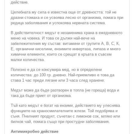
действие.
Целебната му сила е известна още от древността: той не
дразни стомаха и се усвоява лесно от организма, помага при
редица заболявания и успокоява нервната система.
В действителност медът е незаменима храна в ежедневното
меню на човека. И това се дължи най-вече на
забележителния му състав: витамини от групите А, В, С, К,
Е, органични киселини, ензимите инвертаза, липаза и много
химични елементи, които се срещат в кръвта в съвсем
малки количества.
Полезно е да се консумира мед, но в определени
количества: до 100 гр. дневно. Най-приемливо е това да
става 1 час преди лягане или 3 часа след хранене.
Медът може да бъде разтворен в топла (не гореща) вода и
така да бъде приет от организма.
Тъй като медът е богат на ензими, действието му улеснява
функциите на храносмилателните жлези. Той подобрява и
съня. Пчелният продукт, съчетан с лимонов сок, мляко или
билков чай, помага също при простудни заболявания.
Антимикробно действие