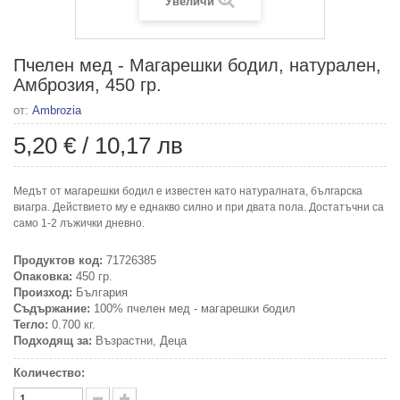
Увеличи
Пчелен мед - Магарешки бодил, натурален,
Амброзия, 450 гр.
от:
Ambrozia
5,20 €
/
10,17 лв
Медът от магарешки бодил е известен като натуралната, българска
виагра. Действието му е еднакво силно и при двата пола. Достатъчни са
само 1-2 лъжички дневно.
Продуктов код:
71726385
Опаковка:
450 гр.
Произход:
България
Съдържание:
100% пчелен мед - магарешки бодил
Тегло:
0.700 кг.
Подходящ за:
Възрастни, Деца
Количество: