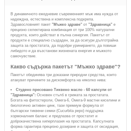
В динамичното ежедневие съвременният мъж има нужда от
надеждна, естествена и комплексна подкрепа.
Здравословният пакет
"Мъжко здраве"
от
"Здравница"
е
прецизно селектирана комбинация от три 100% натурални
продукта, които действат в пълна синергия. Пакетът от
продукти е специално създаден, за да осигури дълготрайна
защита за простатата, да подобри уринирането, да повиши
либидото и да възстанови жизнената енергия и мъжкото
самочувствие.
Какво съдържа пакетът "Мъжко здраве"?
Пакетът обединява три доказани природни средства, които
атакуват причините за дискомфорта на няколко нива:
Студено пресовано Тиквено масло - 60 капсули от
"Здравница":
Основен стълб в грижата за простатата.
Богата на фитостероли, Омега-6, Омега-9 мастни киселини и
биологично активен цинк, тази премиум формула от
български тиквени семки (Cucurbita pepo) поддържа
хормоналния баланс и предпазва от простатит и
доброкачествена хиперплазия на простатата. Капсулната
форма гарантира прецизно дозиране и защита от оксидация,