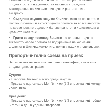
плодовитость и подвижността на сперматозоидите
благодарение на бионаличния цинк и растителните
екстракти.
Сърдечно-съдова защита:
Комбинацията от ненаситени
мастни киселини и антиоксиданти спомага за еластичността
на кръвоносните съдове и балансирането на холестерола и
кръвното налягане.
Грижа срещу косопад:
Биологично активният цинк в
тиквеното масло спомага за подхранване на космения
фоликул и блокира хормоните, причиняващи оплешивяване.
Препоръчителна схема на прием:
За постигане на максимален синергичен ефект, спазвайте
следния дневен график:
Сутрин:
- 1 капсула Тиквено масло преди закуска.
- Пръскане под езика с Мен-Ъп Кюр (2-3 впръсквания) между
храненията.
През деня:
- Пръскане под езика с Мен-Ъп Кюр (2-3 впръсквания) - общо
5 пъти на ден в удобни интервали.