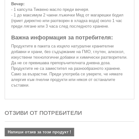
Вечер:
- 1 капсула Тиквено масло преди вечеря.
- 1 до максимум 2 чаени лъжички Мед от магарешки бодил
(приет директно или разтворен в хладка вода) около 1 час
преди лягане или 3 часа след последното хранене.
Важна информация за потребителя:
Продуктите в пакета са изцяло натурални хранителни
добавки и храни, без съдържание на ГМО, глутен, алкохол,
изкуствени технологични добавки и химически разтворители.
Да не се превишава препоръчителната дневна доза.
Продуктите не са заместител на разнообразното хранене.
Само за възрастни. Преди употреба се уверете, че нямате
алергия към пчелни продукти или някоя от останалите
съставки.
ОТЗИВИ ОТ ПОТРЕБИТЕЛИ
Напиши отзив за този продукт !