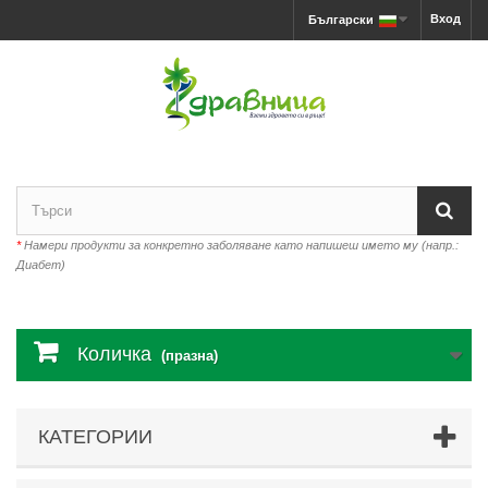
Вход
Български
*
Намери продукти за конкретно заболяване като напишеш името му (напр.:
Диабет)
Количка
(празна)
КАТЕГОРИИ