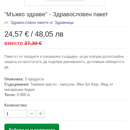
"Мъжко здраве" - Здравословен пакет
от:
Здравословни пакети от Здравница
24,57 €
/
48,05 лв
вместо
27,30 €
Пакетът от продукти е специално създаден, за да осигури дълготрайна
защита за простатата, да подобри уринирането, да повиши либидото и
др.
Опаковка:
3 продукта
Съдържание:
Тиквено масло - капсули, Мен-Ъп Кюр, Мед от
магарешки бодил
Тегло:
0.900 кг.
Количество:
Добави към количката