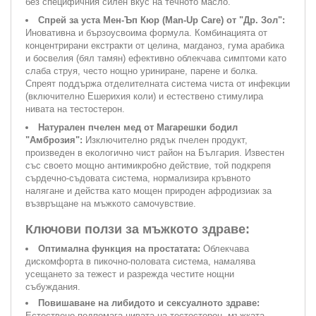
без специфичния силен вкус на течното масло.
Спрей за уста Мен-Ъп Кюр (Man-Up Care) от "Др. Зол":
Иновативна и бързоусвоима формула. Комбинацията от
концентрирани екстракти от целина, магданоз, гума арабика
и босвелия (бял тамян) ефективно облекчава симптоми като
слаба струя, често нощно уриниране, парене и болка.
Спреят поддържа отделителната система чиста от инфекции
(включително Ешерихия коли) и естествено стимулира
нивата на тестостерон.
Натурален пчелен мед от Магарешки бодил
"Амброзия":
Изключително рядък пчелен продукт,
произведен в екологично чист район на България. Известен
със своето мощно антимикробно действие, той подкрепя
сърдечно-съдовата система, нормализира кръвното
налягане и действа като мощен природен афродизиак за
възвръщане на мъжкото самочувствие.
Ключови ползи за мъжкото здраве:
Оптимална функция на простатата:
Облекчава
дискомфорта в пикочно-половата система, намалява
усещането за тежест и разрежда честите нощни
събуждания.
Повишаване на либидото и сексуалното здраве:
Естествено подпомага нивата на тестостерон, мъжката