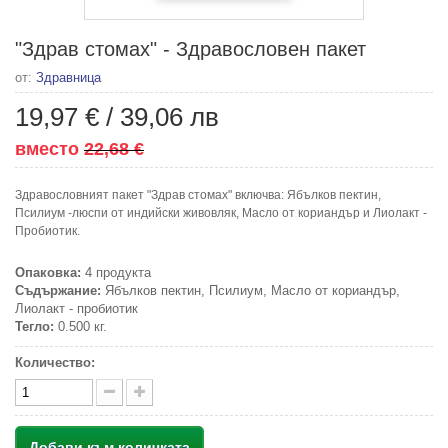
"Здрав стомах" - Здравословен пакет
от:
Здравница
19,97 €
/
39,06 лв
вместо
22,68 €
Здравословният пакет "Здрав стомах" включва: Ябълков пектин,
Псилиум -люспи от индийски живовляк, Масло от кориандър и Лиолакт -
Пробиотик.
Опаковка:
4 продукта
Съдържание:
Ябълков пектин, Псилиум, Масло от кориандър,
Лиолакт - пробиотик
Тегло:
0.500 кг.
Количество:
Добави към количката