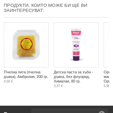
ПРОДУКТИ, КОИТО МОЖЕ БИ ЩЕ ВИ
ЗАИНТЕРЕСУВАТ:
Пчелна пита (пчелна
Детска паста за зъби -
Орга
дъвка), Амброзия, 200 гр.
дъвка, без флуорид,
масло
Хималая, 80 гр.
Орган
4,50 €
3,37 €
5,90 €