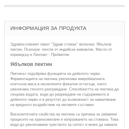
ИНФОРМАЦИЯ ЗА ПРОДУКТА
Здравословният пакет "Здрав стомах" включва: Ябълков
пектин, Псилиум -люспи от индийски живовляк, Масло от
кориандър и Лиолакт - Пробиотик.
Ябълков пектин
Пектинът подобрява функцията на дебелото черво.
Ферментацията на пектина увеличава микробиалната
клетъчна маса в несмляните фекални остатъци, което
увеличава тяхното разграждане. Способността на пектина да
свързва водата, води до разреждане на съдържимото в
дебелото черво и в резултат до възможност за намаляване
на вредното въздействие на неговите съставки.
Вискозитетните свойства на пектина са причина за забавяне
процесите на храносмилане и изпразването на стомаха. Това
води до увеличаване чувството за ситост и може да намали