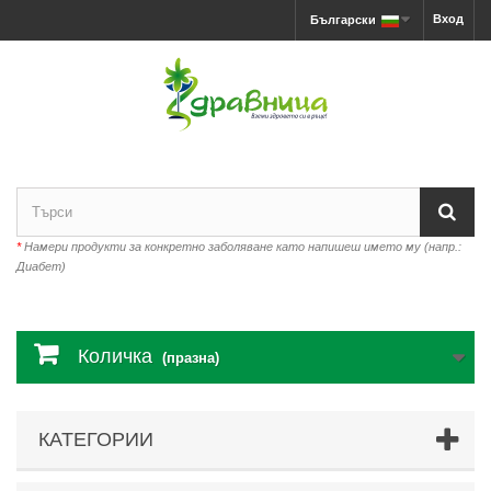
Вход
Български
*
Намери продукти за конкретно заболяване като напишеш името му (напр.:
Диабет)
Количка
(празна)
КАТЕГОРИИ