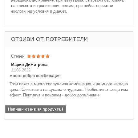
нерационално хранене; при пътувания, свързани със смяна
на климата и хранителния режим; при неблагоприятни
екологични условия и диабет.
ОТЗИВИ ОТ ПОТРЕБИТЕЛИ
Степен
Мария Димитрова
11.08.2022
много добра комбинация
Този пакет е много сполучлива комбинация и на много изгодна
цена. Качеството на сусама е чудесно. Пробиотикът също има
ефект. Пектинът и псилиум - добро допълнение.
Напиши отзив за продукта !