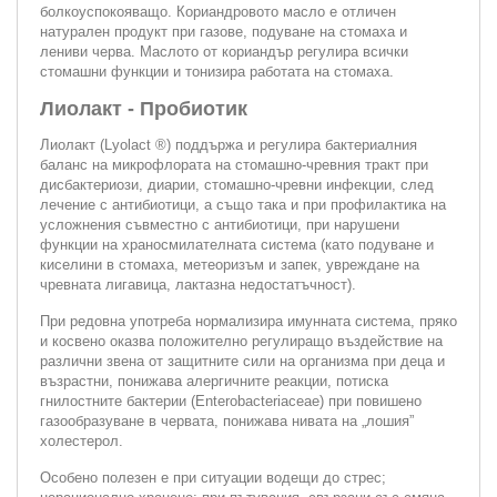
болкоуспокояващо. Кориандровото масло е отличен
натурален продукт при газове, подуване на стомаха и
лениви черва. Маслото от кориандър регулира всички
стомашни функции и тонизира работата на стомаха.
Лиолакт - Пробиотик
Лиолакт (Lyolact ®) поддържа и регулира бактериалния
баланс на микрофлората на стомашно-чревния тракт при
дисбактериози, диарии, стомашно-чревни инфекции, след
лечение с антибиотици, а също така и при профилактика на
усложнения съвместно с антибиотици, при нарушени
функции на храносмилателната система (като подуване и
киселини в стомаха, метеоризъм и запек, увреждане на
чревната лигавица, лактазна недостатъчност).
При редовна употреба нормализира имунната система, пряко
и косвено оказва положително регулиращо въздействие на
различни звена от защитните сили на организма при деца и
възрастни, понижава алергичните реакции, потиска
гнилостните бактерии (Enterobacteriaceae) при повишено
газообразуване в червата, понижава нивата на „лошия”
холестерол.
Особено полезен е при ситуации водещи до стрес;