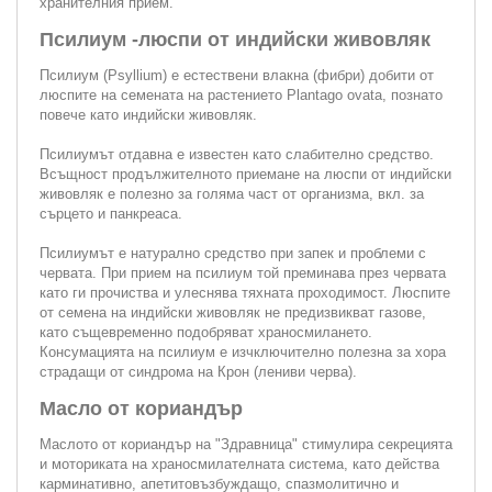
хранителния прием.
Псилиум -люспи от индийски живовляк
Псилиум (Psyllium) е естествени влакна (фибри) добити от
люспите на семената на растението Plantago ovata, познато
повече като индийски живовляк.
Псилиумът отдавна е известен като слабително средство.
Всъщност продължителното приемане на люспи от индийски
живовляк е полезно за голяма част от организма, вкл. за
сърцето и панкреаса.
Псилиумът е натурално средство при запек и проблеми с
червата. При прием на псилиум той преминава през червата
като ги прочиства и улеснява тяхната проходимост. Люспите
от семена на индийски живовляк не предизвикват газове,
като същевременно подобряват храносмилането.
Консумацията на псилиум е изчключително полезна за хора
страдащи от синдрома на Крон (лениви черва).
Масло от кориандър
Маслото от кориандър на "Здравница" стимулира секрецията
и моториката на храносмилателната система, като действа
карминативно, апетитовъзбуждащо, спазмолитично и