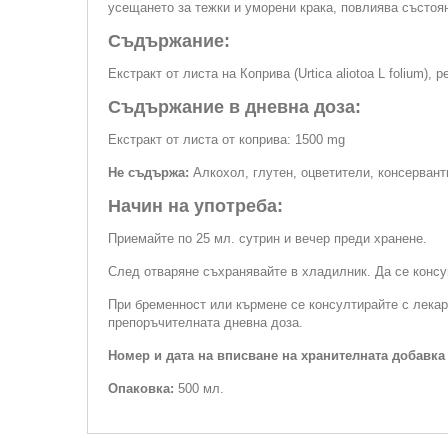
усещането за тежки и уморени крака, повлиява състоя
Съдържание:
Eкстракт от листа на Коприва (Urtica aliotoa L folium)
Съдържание в дневна доза:
Екстракт от листа от коприва: 1500 mg
Не съдържа:
Алкохол, глутен, оцветители, консерванти
Начин на употреба:
Приемайте по 25 мл. сутрин и вечер преди хранене.
След отваряне съхранявайте в хладилник. Да се консу
При бременност или кърмене се консултирайте с лекар
препоръчителната дневна доза.
Номер и дата на вписване на хранителната добавка
Опаковка:
500 мл.