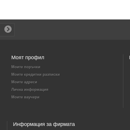
Моят профил
Моите поръчки
Моите кредитни разписки
Моите адреси
Лична информация
Моите ваучери
Информация за фирмата