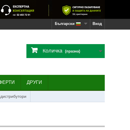
Български
Вход
Количка
(празна)
ФЕРТИ
ДРУГИ
 дистрибутори