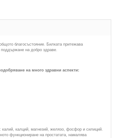
 общото благосъстояние. Билката притежава
а поддържане на добро здраве.
подобряване на много здравни аспекти:
: калий, калций, магнезий, желязо, фосфор и силиций.
лното функциониране на простатата, намалява