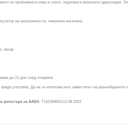
нието на проблемната кожа и скалп, подпомага венозната циркулация. З
, регулатор на киселинността: лимонена киселина.
, захар.
мира до 21 дни след отваряне.
 преди употреба. Да не се използва като заместител на разнообразното 
 в регистъра на БАБХ:
Т162304051/12.09.2023