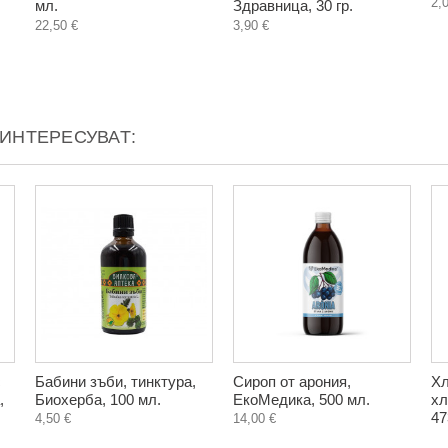
2,
мл.
Здравница, 30 гр.
22,50 €
3,90 €
АИНТЕРЕСУВАТ:
с
Бабини зъби, тинктура,
Сироп от арония,
Хл
,
Биохерба, 100 мл.
ЕкоМедика, 500 мл.
хл
47
4,50 €
14,00 €