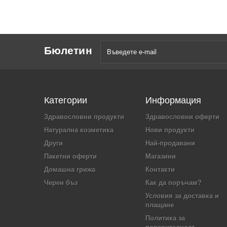
Бюлетин
Категории
Информация
Здравословни продукти
Здравословни оферти
Натурална козметика
Нови продукти
Други
Най-продавани
Пакетни оферти
Магазини
Домашна грижа
Контакти
Черен бъз
Как да поръчам?
Условия за доставка и
плащане
Политика за