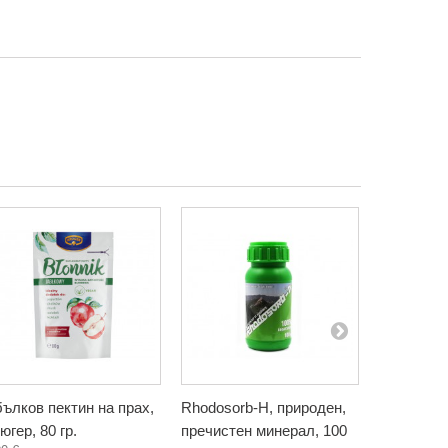
ълков пектин на прах,
Rhodosorb-H, природен,
Сироп от 
югер, 80 гр.
пречистен минерал, 100
хранителн