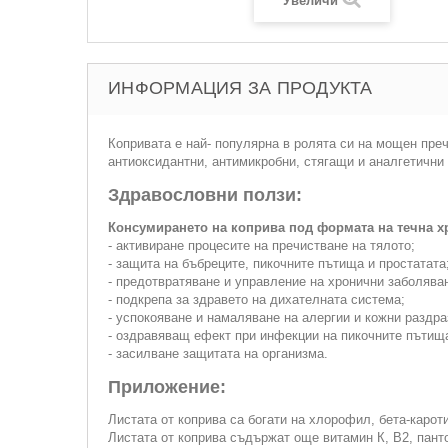
Увеличи
ИНФОРМАЦИЯ ЗА ПРОДУКТА
Копривата е най- популярна в ролята си на мощен пре
антиоксидантни, антимикробни, стягащи и аналгетични
Здравословни ползи:
Консумирането на коприва под формата на течна х
- активиране процесите на пречистване на тялото;
- защита на бъбреците, пикочните пътища и простатата
- предотвратяване и управление на хронични заболяван
- подкрепа за здравето на дихателната система;
- успокояване и намаляване на алергии и кожни раздра
- оздравяващ ефект при инфекции на пикочните пътищ
- засилване защитата на организма.
Приложение:
Листата от коприва са богати на хлорофил, бета-карот
Листата от коприва съдържат още витамин К, В2, пант