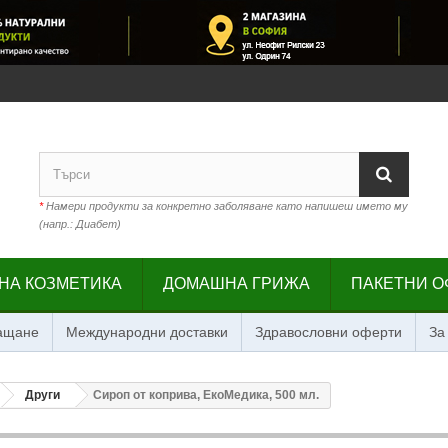
*
Намери продукти за конкретно заболяване като напишеш името му
(напр.: Диабет)
НА КОЗМЕТИКА
ДОМАШНА ГРИЖА
ПАКЕТНИ О
лащане
Международни доставки
Здравословни оферти
За
Други
Сироп от коприва, ЕкоМедика, 500 мл.