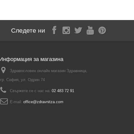
Следете ни
Информация за магазина
Здравословен онлайн магазин Здравница,
гр. София, ул. Одрин 74
Свържете се с нас на:
02 483 72 91
E-mail:
office@zdravnitza.com