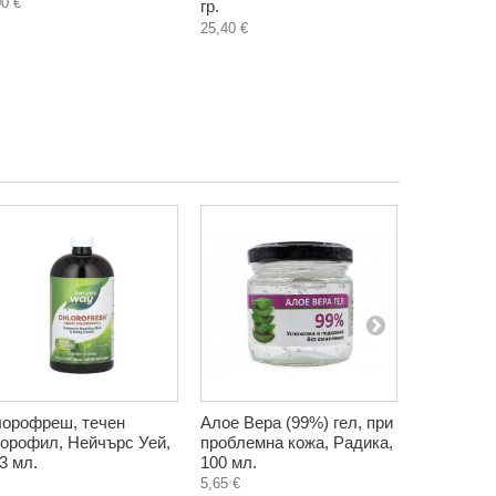
00 €
гр.
Фентъзи Л
25,40 €
3,30 €
орофреш, течен
Алое Вера (99%) гел, при
Разтворим
орофил, Нейчърс Уей,
проблемна кожа, Радика,
цикория, 
3 мл.
100 мл.
женшен, Т
5,65 €
0,90 €