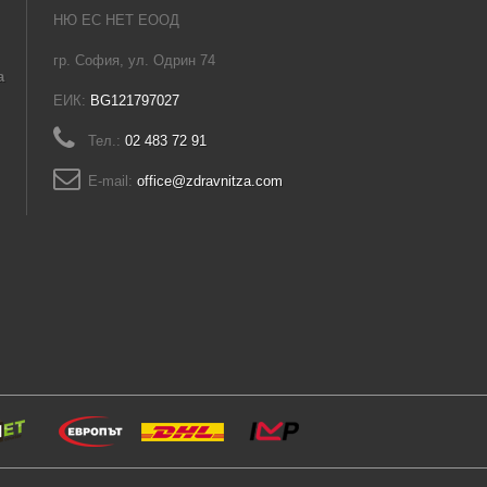
НЮ ЕС НЕТ ЕООД
гр. София, ул. Одрин 74
а
ЕИК:
BG121797027
Тел.:
02 483 72 91
E-mail:
office@zdravnitza.com