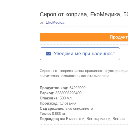
Сироп от коприва, ЕкоМедика, 5
от:
EkoMedica
Продукт
Уведоми ме при наличност
Сиропът от коприва засяга правилното функциониран
значително намалява пикочната киселина.
Продуктов код:
54292099
Баркод:
8588008296400
Опаковка:
500 мл.
Произход:
Словакия
Съдържание:
виж описанието
Тегло:
0.900 кг.
Подходящ за:
Възрастни, Вегетарианци, Вегани