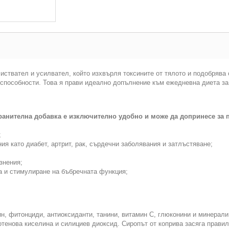
чиствател и усилвател, който изхвърля токсините от тялото и подобрява
 способности. Това я прави идеално допълнение към ежедневна диета з
ранителна добавка е изключително удобно и може да допринесе за 
;
ия като диабет, артрит, рак, сърдечни заболявания и затлъстяване;
знения;
а и стимулиране на бъбречната функция;
ин, фитонциди, антиоксиданти, танини, витамин С, глюконини и минерали
отенова киселина и силициев диоксид. Сиропът от коприва засяга прави