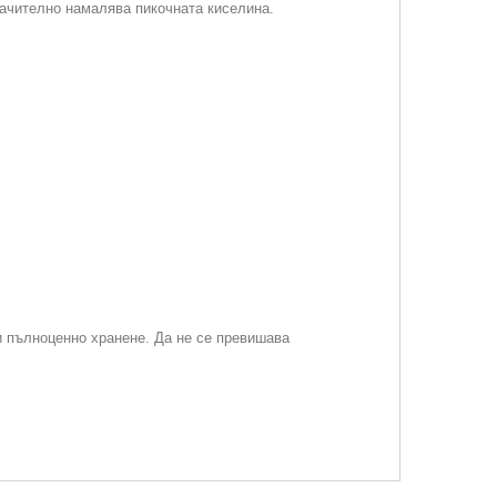
начително намалява пикочната киселина.
и пълноценно хранене. Да не се превишава