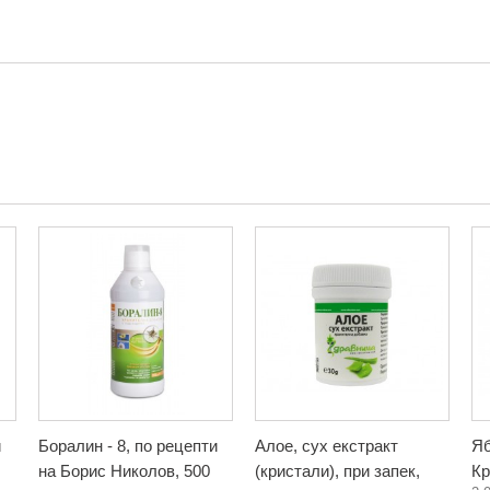
и
Боралин - 8, по рецепти
Алое, сух екстракт
Яб
на Борис Николов, 500
(кристали), при запек,
Кр