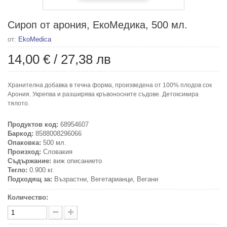
Сироп от арония, ЕкоМедика, 500 мл.
от:
EkoMedica
14,00 €
/
27,38 лв
Хранителна добавка в течна форма, произведена от 100% плодов сок
Арония. Укрепва и разширява кръвоносните съдове. Детоксикира
тялото.
Продуктов код:
68954607
Баркод:
8588008296066
Опаковка:
500 мл.
Произход:
Словакия
Съдържание:
виж описанието
Тегло:
0.900 кг.
Подходящ за:
Възрастни, Вегетарианци, Вегани
Количество: