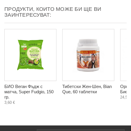
ПРОДУКТИ, КОИТО МОЖЕ БИ ЩЕ ВИ
ЗАИНТЕРЕСУВАТ:
БИО Веган Фъдж с
Тибетски Жен-Шен, Bian
Орган
матча, Super Fudgio, 150
Que, 60 таблетки
Биото
гр.
24,50 
3,60 €