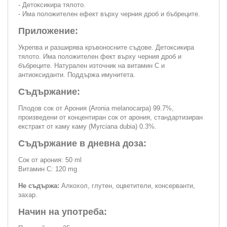
- Детоксикира тялото.
- Има положителен ефект върху черния дроб и бъбреците.
Приложение:
Укрепва и разширява кръвоносните съдове. Детоксикира
тялото. Има положителен фект върху черния дроб и
бъбреците. Натурален източник на витамин С и
антиоксиданти. Поддържа имунитета.
Съдържание:
Плодов сок от Арония (Aronia melanocarpa) 99.7%,
произведени от концентиран сок от арония, стандартизиран
екстракт от каму каму (Myrciana dubia) 0.3%.
Съдържание в дневна доза:
Сок от арония: 50 ml
Витамин С: 120 mg
Не съдържа:
Алкохол, глутен, оцветители, консерванти,
захар.
Начин на употреба: