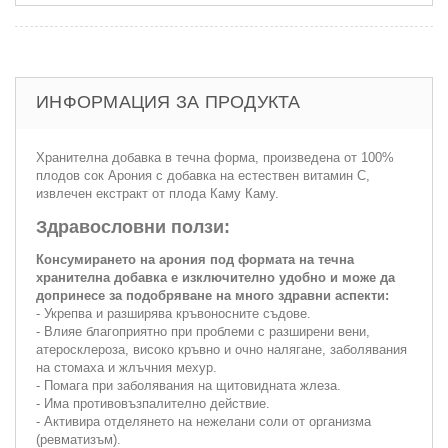
ИНФОРМАЦИЯ ЗА ПРОДУКТА
Хранителна добавка в течна форма, произведена от 100%
плодов сок Арония с добавка на естествен витамин С,
извлечен екстракт от плода Каму Каму.
Здравословни ползи:
Консумирането на арония под формата на течна
хранителна добавка е изключително удобно и може да
допринесе за подобряване на много здравни аспекти:
- Укрепва и разширява кръвоносните съдове.
- Влияе благоприятно при проблеми с разширени вени,
атеросклероза, високо кръвно и очно налягане, заболявания
на стомаха и жлъчния мехур.
- Помага при заболявания на щитовидната жлеза.
- Има противовъзпалително действие.
- Активира отделянето на нежелани соли от организма
(ревматизъм).