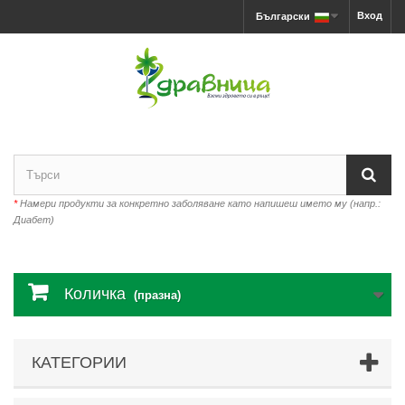
Вход
Български
*
Намери продукти за конкретно заболяване като напишеш името му (напр.:
Диабет)
Количка
(празна)
КАТЕГОРИИ