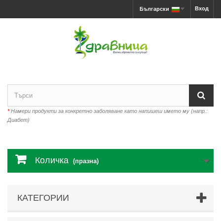
Вход
Български
*
Намери продукти за конкретно заболяване като напишеш името му (напр.:
Диабет)
Количка
(празна)
КАТЕГОРИИ