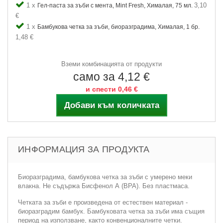
1 x
3,10
Гел-паста за зъби с мента, Mint Fresh, Хималая, 75 мл.
€
1 x
Бамбукова четка за зъби, биоразградима, Хималая, 1 бр.
1,48 €
Вземи комбинацията от продукти
само за 4,12 €
и спести 0,46 €
Добави към количката
ИНФОРМАЦИЯ ЗА ПРОДУКТА
Биоразградима, бамбукова четка за зъби с умерено меки
влакна. Не съдържа Бисфенол А (BPA). Без пластмаса.
Четката за зъби е произведена от естествен материал -
биоразградим бамбук. Бамбуковата четка за зъби има същия
период на използване, както конвенционалните четки.