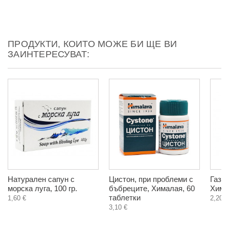
ПРОДУКТИ, КОИТО МОЖЕ БИ ЩЕ ВИ
ЗАИНТЕРЕСУВАТ:
Натурален сапун с
Цистон, при проблеми с
Газек
морска луга, 100 гр.
бъбреците, Хималая, 60
Хима
таблетки
1,60 €
2,20 €
3,10 €