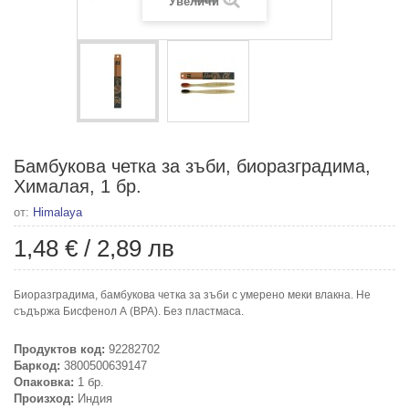
Увеличи
Бамбукова четка за зъби, биоразградима,
Хималая, 1 бр.
от:
Himalaya
1,48 €
/
2,89 лв
Биоразградима, бамбукова четка за зъби с умерено меки влакна. Не
съдържа Бисфенол А (BPA). Без пластмаса.
Продуктов код:
92282702
Баркод:
3800500639147
Опаковка:
1 бр.
Произход:
Индия