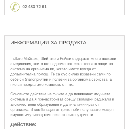
02 483 72 91
ИНФОРМАЦИЯ ЗА ПРОДУКТА
Гъбите Майтаке, Шийтаке и Рейши съдържат много полезни
съединения, които ще подпомогнат естествената защитна
система на организма ви, когато имате нужда от
допълнителна помощ. Те са със силно изразени сами по
себе си благоприятни и полезни за организма свойства, а
ние ви предлагаме комплекс от тях.
Основното действие на гъбите е да повишават имунната
система и да я пренастройват срещу свободни радикали и
злокачествени образувания и да ги елиминират от
организма. В комбинация от трите гъби получавате мощен
имуностимулиращ комплекс от фитонутриенти.
Действие: