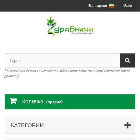
Вход
Български
*
Намери продукти за конкретно заболяване като напишеш името му (напр.:
Диабет)
Количка
(празна)
КАТЕГОРИИ