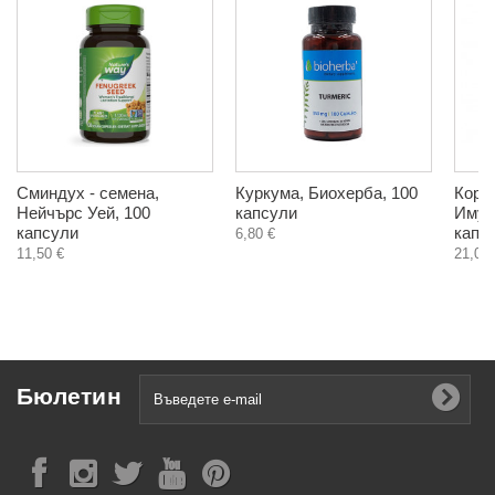
Сминдух - семена,
Куркума, Биохерба, 100
Корд
Нейчърс Уей, 100
капсули
Имуно
капсули
капс
6,80 €
11,50 €
21,00 
Бюлетин