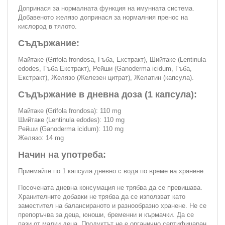
Допринася за нормалната функция на имунната система.
Добавеното желязо допринася за нормалния пренос на
кислород в тялото.
Съдържание:
Майтаке (Grifola frondosa, Гъба, Екстракт), Шийтаке (Lentinula
edodes, Гъба Екстракт), Рейши (Ganoderma icidum, Гъба,
Екстракт), Желязо (Железен цитрат), Желатин (капсула).
Съдържание в дневна доза (1 капсула):
Майтаке (Grifola frondosa): 110 mg
Шийтаке (Lentinula edodes): 110 mg
Рейши (Ganoderma icidum): 110 mg
Желязо: 14 mg
Начин на употреба:
Приемайте по 1 капсула дневно с вода по време на хранене.
Посочената дневна консумация не трябва да се превишава.
Хранителните добавки не трябва да се използват като
заместител на балансираното и разнообразно хранене. Не се
препоръчва за деца, юноши, бременни и кърмачки. Да се
пази от малки деца. Продуктът не е органично сертифицаран