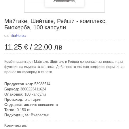
Увеличи
Майтаке, Шийтаке, Рейши - комплекс,
Биохерба, 100 капсули
от:
BioHerba
11,25 €
/
22,00 лв
Комбинацията от Майтаке, Шийтаке и Рейши допринася за нормалната
функция на имунната система. Добавеното желязо подкрепя нормалния
пренос на кислород в тялото.
Продуктов код:
53988514
Баркод:
3800223411624
Опаковка:
100 капсули
Произход:
България
Съдържание:
виж описанието
Тегло:
0.150 кг.
Подходящ за:
Възрастни
Количество: