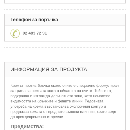
Телефон за поръчка
02 483 72 91
ИНФОРМАЦИЯ ЗА ПРОДУКТА
Кремът против бръчки около очите е специално формулиран
за грижа за нежната кожа в областта на очите. Той стяга,
подхранва и изглажда деликатната зона, като намалява
видимостта на бръчките и фините линии. Редовната
употреба на крема възстановява околоочния контур и
предпазва кожата от вредните външни влияния, които водят
до преждевременно стареене.
Предимства: