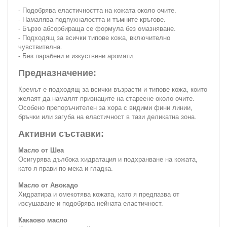
- Подобрява еластичността на кожата около очите.
- Намалява подпухналостта и тъмните кръгове.
- Бързо абсорбираща се формула без омазняване.
- Подходящ за всички типове кожа, включително
чувствителна.
- Без парабени и изкуствени аромати.
Предназначение:
Кремът е подходящ за всички възрасти и типове кожа, които
желаят да намалят признаците на стареене около очите.
Особено препоръчителен за хора с видими фини линии,
бръчки или загуба на еластичност в тази деликатна зона.
Активни съставки:
Масло от Шеа
Осигурява дълбока хидратация и подхранване на кожата,
като я прави по-мека и гладка.
Масло от Авокадо
Хидратира и омекотява кожата, като я предпазва от
изсушаване и подобрява нейната еластичност.
Какаово масло