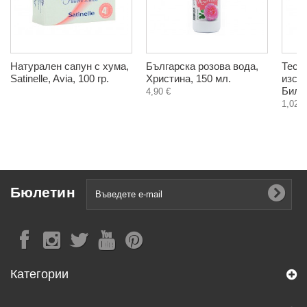
Натурален сапун с хума,
Българска розова вода,
Тесн
Satinelle, Avia, 100 гр.
Христина, 150 мл.
изсу
Билка
4,90 €
1,02 €
Бюлетин
Категории