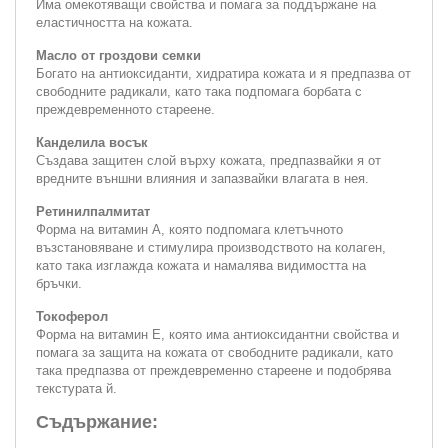
Има омекотяващи свойства и помага за поддържане на
еластичността на кожата.
Масло от гроздови семки
Богато на антиоксиданти, хидратира кожата и я предпазва от
свободните радикали, като така подпомага борбата с
преждевременното стареене.
Канделила восък
Създава защитен слой върху кожата, предпазвайки я от
вредните външни влияния и запазвайки влагата в нея.
Ретинилпалмитат
Форма на витамин A, която подпомага клетъчното
възстановяване и стимулира производството на колаген,
като така изглажда кожата и намалява видимостта на
бръчки.
Токоферол
Форма на витамин E, която има антиоксидантни свойства и
помага за защита на кожата от свободните радикали, като
така предпазва от преждевременно стареене и подобрява
текстурата й.
Съдържание: