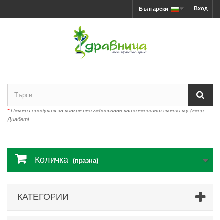
Вход
Български
*
Намери продукти за конкретно заболяване като напишеш името му (напр.:
Диабет)
Количка
(празна)
КАТЕГОРИИ