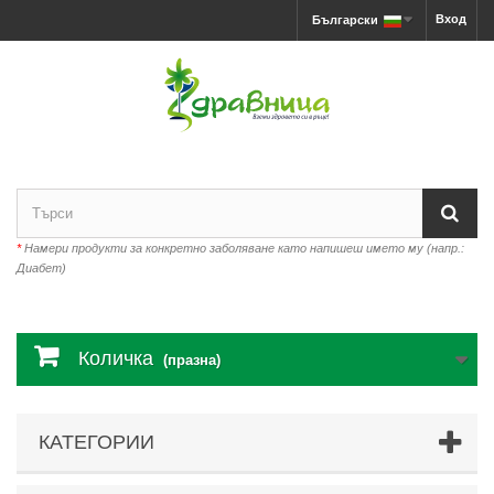
Вход
Български
*
Намери продукти за конкретно заболяване като напишеш името му (напр.:
Диабет)
Количка
(празна)
КАТЕГОРИИ