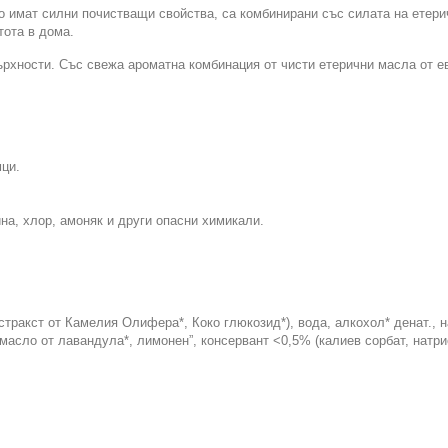
о имат силни почистващи свойства, са комбинирани със силата на етери
тота в дома.
рхности. Със свежа ароматна комбинация от чисти етерични масла от е
ци.
на, хлор, амоняк и други опасни химикали.
стракст от Камелия Олифера*, Коко глюкозид*), вода, алкохол* денат., 
 масло от лавандула*, лимонен”, консервант <0,5% (калиев сорбат, натри