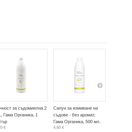
чност за съдомиялна 2
Сапун за измиване на
Сапун за 
1, Гама Органика, 1
съдове - без аромат,
съдове - 
тър
Гама Органика, 500 мл.
Гама Орга
70 €
4,60 €
5,00 €