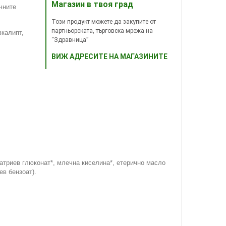
Магазин в твоя град
чните
Този продукт можете да закупите от
партньорската, търговска мрежа на
вкалипт,
“Здравница”
ВИЖ АДРЕСИТЕ НА МАГАЗИНИТЕ
натриев глюконат*, млечна киселина*, етерично масло
ев бензоат).