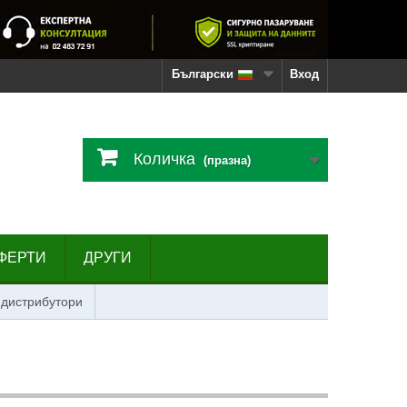
Български
Вход
Количка
(празна)
ФЕРТИ
ДРУГИ
 дистрибутори