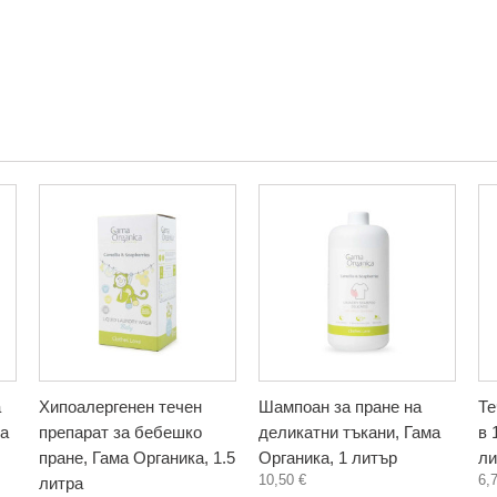
а
Хипоалергенен течен
Шампоан за пране на
Те
ма
препарат за бебешко
деликатни тъкани, Гама
в 
пране, Гама Органика, 1.5
Органика, 1 литър
ли
10,50 €
6,
литра