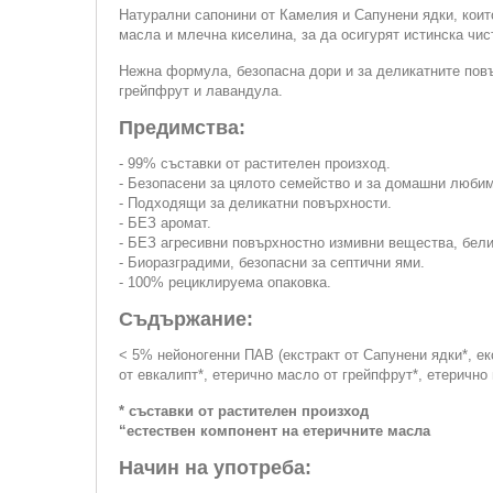
Натурални сапонини от Камелия и Сапунени ядки, коит
масла и млечна киселина, за да осигурят истинска чис
Нежна формула, безопасна дори и за деликатните повъ
грейпфрут и лавандула.
Предимства:
- 99% съставки от растителен произход.
- Безопасени за цялото семейство и за домашни любим
- Подходящи за деликатни повърхности.
- БЕЗ аромат.
- БЕЗ агресивни повърхностно измивни вещества, бели
- Биоразградими, безопасни за септични ями.
- 100% рециклируема опаковка.
Съдържание:
< 5% нейоногенни ПАВ (екстракт от Сапунени ядки*, ек
от евкалипт*, етерично масло от грейпфрут*, етерично
* съставки от растителен произход
“естествен компонент на етеричните масла
Начин на употреба: