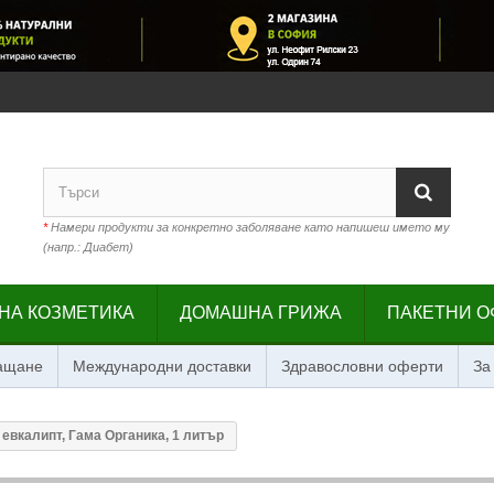
*
Намери продукти за конкретно заболяване като напишеш името му
(напр.: Диабет)
НА КОЗМЕТИКА
ДОМАШНА ГРИЖА
ПАКЕТНИ О
лащане
Международни доставки
Здравословни оферти
За
 евкалипт, Гама Органика, 1 литър