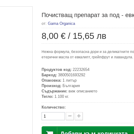
Почистващ препарат за под - ев
от:
Gama Organica
8,00 €
/
15,65 лв
Нежна формула, безопасна дори и за деликатните по
етерични масла от евкалипт, грейпфрут и лавандула.
Продуктов код:
22232654
Баркод:
3800501693292
Опаковка:
1 литър
Произход:
България
Съдържание:
виж описанието
Тегло:
1.100 кг.
Количество:
Добави към количката