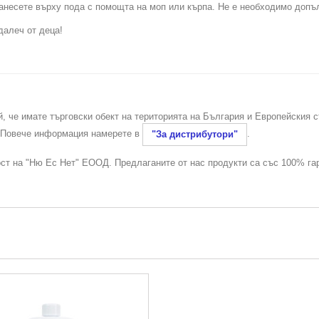
 нанесете върху пода с помощта на моп или кърпа. Не е необходимо допъ
далеч от деца!
й, че имате търговски обект на територията на България и Европейския 
. Повече информация намерете в
.
"За дистрибутори"
ост на "Ню Ес Нет" ЕООД. Предлаганите от нас продукти са със 100% га