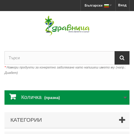
Вход
Български
*
Намери продукти за конкретно заболяване като напишеш името му (напр.:
Диабет)
Количка
(празна)
КАТЕГОРИИ