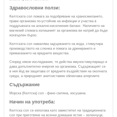
Здравословни ползи:
Келтската сол помага за подобряване на храносмилането,
прави организма по-устойчив на инфекции и участва в
поддръжката на алкално-киселинния баланс. Наличието на
магнезий спомага излишният за организма ви натрий да бъде
изхвърлен бързо.
Келтската сол намалява задържането на вода, стимулира
производството на слюнка и помага за дренирането и
премахването на вредните вещества.
Според някои изследвания, тя действа имуностимулиращо и
дава допълнително енергия на организма. Съдържащият се
в нея йод ви защитава от вредните въздействия на околната
среда, а природният анитхистамин облекчава алергиите.
Съдържание
Морска (Келтска) сол - фино смляна, изсушена.
Начин на употреба:
Келтска сол се използва като заместител на традиционната
сол при приготвяне на всички домашни ястия – зеленчуци,