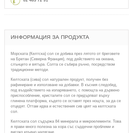
ИНФОРМАЦИЯ ЗА ПРОДУКТА
Морската (Келтска) сол се добива през лятото от бреговете
на Бретан (Северна Франция), под действието на океана,
слънцето и вятъра. Солта се събира ръчно, посредством
традиционни методи.
Келтската (сива) сол натурален продукт, получен без
рафиниране и използване на добавки. В късния следобед,
под въздействието на изпаряването, с помощта на дървено
приспособление, кристалите сол се придърпват върху
глинена платформа, където се оставят през нощта, за да се
отцедят. Оттам идва и естествения сив цвят на келтската
сол.
Келтската сол съдържа 84 минерала и микроелементи. Това
я прави много полезна за хора със сърдечни проблеми и
високо кръвно налягане.