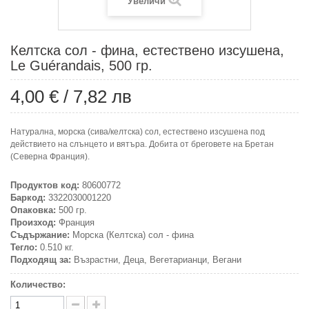
Увеличи
Келтска сол - фина, естествено изсушена,
Le Guérandais, 500 гр.
4,00 €
/
7,82 лв
Натурална, морска (сива/келтска) сол, естествено изсушена под
действието на слънцето и вятъра. Добита от бреговете на Бретан
(Северна Франция).
Продуктов код:
80600772
Баркод:
3322030001220
Опаковка:
500 гр.
Произход:
Франция
Съдържание:
Морска (Келтска) сол - фина
Тегло:
0.510 кг.
Подходящ за:
Възрастни, Деца, Вегетарианци, Вегани
Количество: