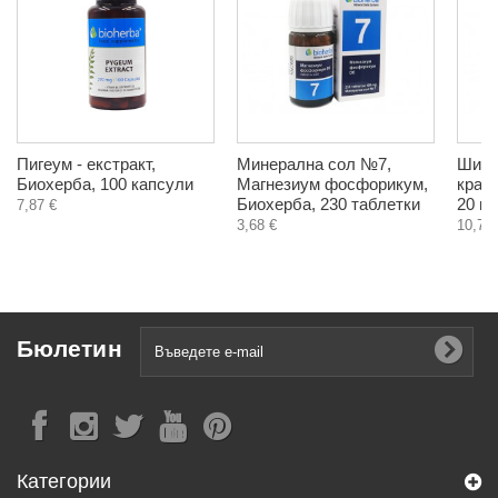
Пигеум - екстракт,
Минерална сол №7,
Шипк
Биохерба, 100 капсули
Магнезиум фосфорикум,
краси
Биохерба, 230 таблетки
20 мл
7,87 €
3,68 €
10,70 
Бюлетин
Категории