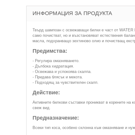
ИНФОРМАЦИЯ ЗА ПРОДУКТА
Твърд шампоан с освежаващи билки е част от WATER FR
само почистват, но и възстановяват естествения бала
масла, подхранващо зехтиново олио и почистващ екстр
Предимства:
- Регулира омазняването.
- Дълбока хидратация.
- Освежава и успокоява скалпа.
- Придава блясък и мекота.
- Подходящ за чувствителен скалп.
Действие:
Активните билкови съставки проникват в корените на 
свеж вид.
Предназначение:
Всеки тип коса, особено склонна към омазняване и ну