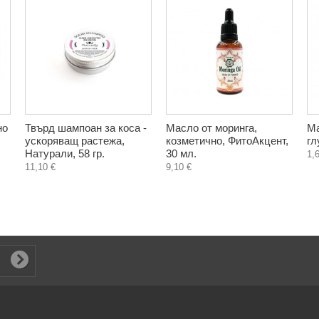
но
Твърд шампоан за коса -
Масло от моринга,
Ма
ускоряващ растежа,
козметично, ФитоАкцент,
гл
Натурали, 58 гр.
30 мл.
1,
11,10 €
9,10 €