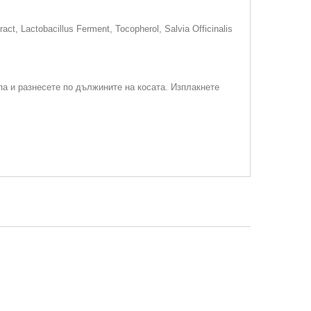
act, Lactobacillus Ferment, Tocopherol, Salvia Officinalis
а и разнесете по дължините на косата. Изплакнете