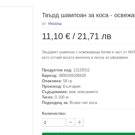
Твърд шампоан за коса - освежа
от:
Hristina
11,10 €
/
21,71 лв
Твърдият шампоан с освежаващи билки е част от WA
като оставя косата жизнена и лесна за оформяне.
Продуктов код:
13129311
Баркод:
3800169108428
Опаковка:
58 гр.
Произход:
България
Съдържание:
виж описанието
Тегло:
0.100 кг.
Подходящ за:
Всеки тип коса
Количество: