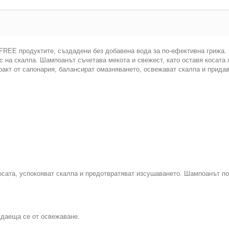
EE продуктите, създадени без добавена вода за по-ефективна грижа. Фо
нс на скалпа. Шампоанът съчетава мекота и свежест, като оставя косат
акт от сапонария, балансират омазняването, освежават скалпа и придава
косата, успокояват скалпа и предотвратяват изсушаването. Шампоанът п
ждаеща се от освежаване.