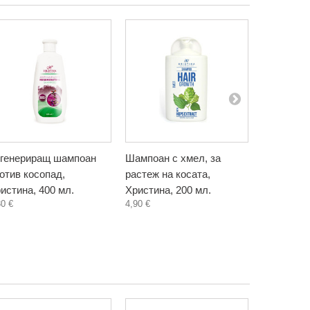
генериращ шампоан
Шампоан с хмел, за
Шампоан 
отив косопад,
растеж на косата,
блясък на
истина, 400 мл.
Христина, 200 мл.
Христина,
30 €
4,90 €
4,90 €