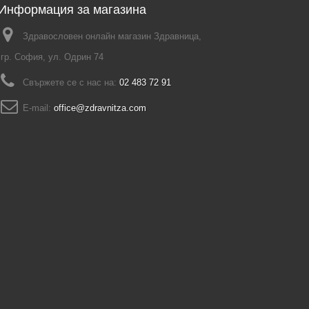
Информация за магазина
Здравословен онлайн магазин Здравница,
гр. София, ул. Одрин 74
Свържете се с нас на:
02 483 72 91
E-mail:
office@zdravnitza.com