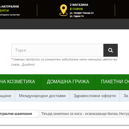
*
Намери продукти за конкретно заболяване като напишеш името му
(напр.: Диабет)
НА КОЗМЕТИКА
ДОМАШНА ГРИЖА
ПАКЕТНИ О
лащане
Международни доставки
Здравословни оферти
За
турални шампоани
Твърд шампоан за коса - освежаващи билки, Натура