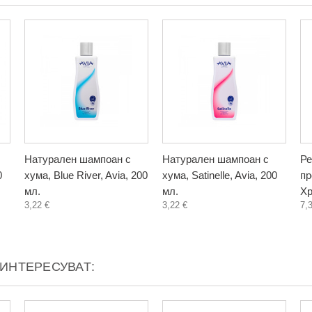
Натурален шампоан с
Натурален шампоан с
Ре
0
хума, Blue River, Avia, 200
хума, Satinelle, Avia, 200
пр
мл.
мл.
Хр
3,22 €
3,22 €
7,
АИНТЕРЕСУВАТ: