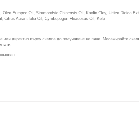
, Olea Europea Oil, Simmondsia Chinensis Oil, Kaolin Clay, Urtica Dioica Extr
il, Citrus Aurantifolia Oil, Cymbopogon Flexuosus Oil, Kelp
е или директно върху скалпа до получаване на пяна. Масажирайте скалп
лтати.
шампоан.