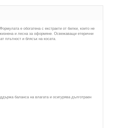
рмулата е обогатена с екстракти от билки, които не
а жизнена и лесна за оформяне. Освежаващи етерични
т плътност и блясък на косата.
оддържа баланса на влагата и осигурява дълготраен