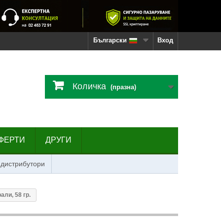
Български
Вход
Количка
(празна)
ФЕРТИ
ДРУГИ
 дистрибутори
ли, 58 гр.