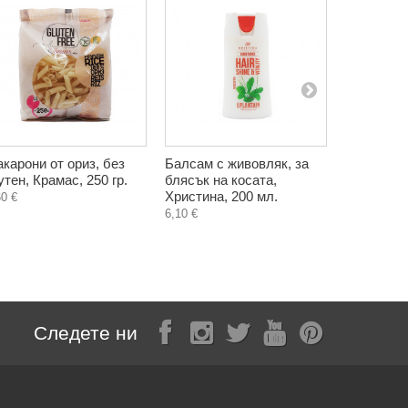
карони от ориз, без
Балсам с живовляк, за
Макарони 
утен, Крамас, 250 гр.
блясък на косата,
просо, бе
Христина, 200 мл.
Крамас, 2
60 €
6,10 €
2,20 €
Следете ни