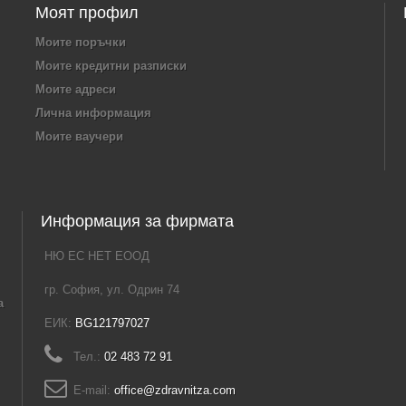
Моят профил
Моите поръчки
Моите кредитни разписки
Моите адреси
Лична информация
Моите ваучери
Информация за фирмата
НЮ ЕС НЕТ ЕООД
гр. София, ул. Одрин 74
а
ЕИК:
BG121797027
Тел.:
02 483 72 91
E-mail:
office@zdravnitza.com