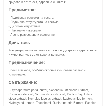
придава и плътност, здравина и блясък.
Предимства:
- Подобрява растежа на косата.
- Подсилва структурата на косъма.
- Дълбока хидратация.
- Намалено накъсване.
- Лесно разресване и оформяне.
Действие:
Концентрираните активни съставки поддържат хидратацията
и укрепват косъма от корена до върха.
Предназначение:
Всеки тип коса, особено склонна към бавен растеж и
изтъняване.
Съдържание:
Butyrospermum parkii butter, Saponaria Officinalis Extract,
Cocos nucifera oil, Simmondsia indica oil, Kaolin Clay, Urtica
dioca extract, Humulus lupulus extract, Lactobacillus ferment,
Hydrolyzed keratin, Tocopherol, Rubia tinctoria Extract, Passion