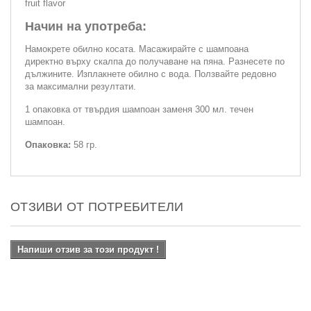
fruit flavor
Начин на употреба:
Намокрете обилно косата. Масажирайте с шампоана
директно върху скалпа до получаване на пяна. Разнесете по
дължините. Изплакнете обилно с вода. Ползвайте редовно
за максимални резултати.
1 опаковка от твърдия шампоан заменя 300 мл. течен
шампоан.
Опаковка:
58 гр.
ОТЗИВИ ОТ ПОТРЕБИТЕЛИ
Напиши отзив за този продукт !