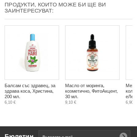
ПРОДУКТИ, КОИТО МОЖЕ БИ ЩЕ ВИ
ЗАИНТЕРЕСУВАТ:
Балсам със здравец, за
Масло от моринга,
Мехл
здрава коса, Христина,
козметично, ФитоАкцент,
колен
200 мл.
30 мл.
еЛек,
6,10 €
9,10 €
6,90 €
Бюлетин