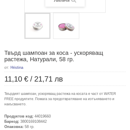
Увеличи
Твърд шампоан за коса - ускоряващ
растежа, Натурали, 58 гр.
от:
Hristina
11,10 €
/
21,71 лв
Твърдият шампоан, ускоряващ растежа на косата е част от WATER
FREE продуктите. Помага за предотвратяване на изтъняването и
накъсването.
Продуктов код:
44019660
Баркод:
3800169108442
Опаковка:
58 гр.