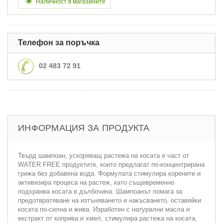
Наличност в магазините
Телефон за поръчка
02 483 72 91
ИНФОРМАЦИЯ ЗА ПРОДУКТА
Твърд шампоан, ускоряващ растежа на косата е част от
WATER FREE продуктите, които предлагат по-концентрирана
грижа без добавена вода. Формулата стимулира корените и
активизира процеса на растеж, като същевременно
подхранва косата в дълбочина. Шампоанът помага за
предотвратяване на изтъняването и накъсването, оставяйки
косата по-силна и жива. Изработен с натурални масла и
екстракт от коприва и хмел, стимулира растежа на косата,