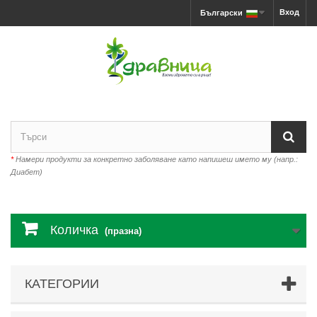
Вход
Български
*
Намери продукти за конкретно заболяване като напишеш името му (напр.:
Диабет)
Количка
(празна)
КАТЕГОРИИ