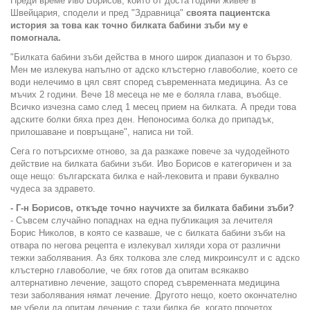
Преди време Иво Борисов, който от доста години живее в
Швейцария, сподели и пред "Здравница"
своята пациентска
история за това как точно билката бабини зъби му е
помогнала.
"Билката бабини зъби действа в много широк диапазон и то бързо.
Мен ме излекува напълно от адско клъстерно главоболие, което се
води нелечимо в цял свят според съвременната медицина. Аз се
мъчих 2 години. Вече 18 месеца не ме е боляла глава, въобще.
Всичко изчезна само след 1 месец прием на билката. А преди това
адските болки бяха през ден. Непоносима болка до припадък,
прилошаване и повръщане", написа ни той.
Сега го потърсихме отново, за да разкаже повече за чудодейното
действие на билката бабини зъби. Иво Борисов е категоричен и за
още нещо: българската билка е най-лековита и прави буквално
чудеса за здравето.
- Г-н Борисов, откъде точно научихте за билката бабини зъби?
- Съвсем случайно попаднах на една публикация за лечителя
Борис Николов, в която се казваше, че с билката бабини зъби на
отвара по негова рецепта е излекувал хиляди хора от различни
тежки заболявания. Аз бях толкова зле след микроинсулт и с адско
клъстерно главоболие, че бях готов да опитам всякакво
алтернативно лечение, защото според съвременната медицина
тези заболявания нямат лечение. Другото нещо, което окончателно
ме убеди да опитам лечение с тази билка бе, когато прочетох