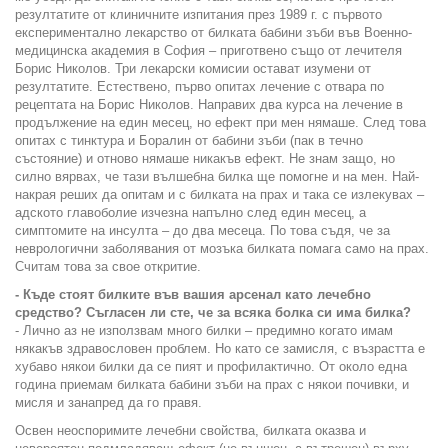
резултатите от клиничните изпитания през 1989 г. с първото
експериментално лекарство от билката бабини зъби във Военно-
медицинска академия в София – приготвено също от лечителя
Борис Николов. Три лекарски комисии остават изумени от
резултатите. Естествено, първо опитах лечение с отвара по
рецептата на Борис Николов. Направих два курса на лечение в
продължение на един месец, но ефект при мен нямаше. След това
опитах с тинктура и Боралин от бабини зъби (пак в течно
състояние) и отново нямаше никакъв ефект. Не знам защо, но
силно вярвах, че тази вълшебна билка ще помогне и на мен. Най-
накрая реших да опитам и с билката на прах и така се излекувах –
адското главоболие изчезна напълно след един месец, а
симптомите на инсулта – до два месеца. По това съдя, че за
неврологични заболявания от мозъка билката помага само на прах.
Считам това за свое откритие.
- Къде стоят билките във вашия арсенал като лечебно
средство? Съгласен ли сте, че за всяка болка си има билка?
- Лично аз не използвам много билки – предимно когато имам
някакъв здравословен проблем. Но като се замисля, с възрастта е
хубаво някои билки да се пият и профилактично. От около една
година приемам билката бабини зъби на прах с някои почивки, и
мисля и занапред да го правя.
Освен неоспоримите лечебни свойства, билката оказва и