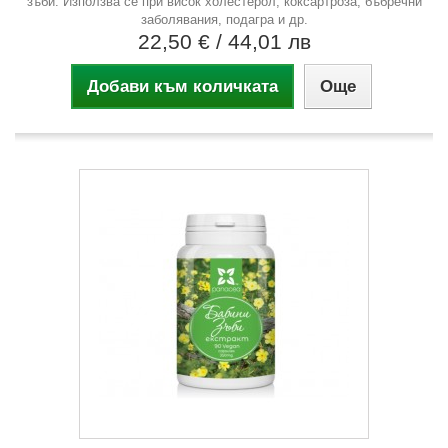
зъби. Използва се при висок холестерол, коксартроза, бъбречни
заболявания, подагра и др.
22,50 €
/ 44,01 лв
Добави към количката
Още