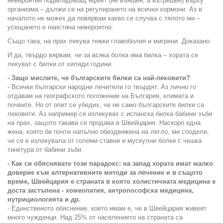
невероятен подмладяващ ефект (не външен, а вътрешен) върху
организма – дължи се на регулирането на всички хормони. Аз в
началото не можех да повярвам какво се случва с тялото ми –
усещането е наистина невероятно.
Също така, на прах лекува тежки главоболия и мигрени. Доказано.
И да, твърдо вярвам, че за всяка болка има билка – хората се
лекуват с билки от хиляди години.
- Защо мислите, че българските билки са най-лековити?
- Всички български народни лечители го твърдят. Аз лично го
отдавам на географското положение на България, климата и
почвите. Но от опит се убедих, че не само българските билки са
лековити. Аз например се излекувах с испанска билка бабини зъби
на прах, защото такава се продава в Швейцария. Наскоро една
жена, която бе почти напълно обездвижена на легло, ми сподели,
че се е излекувала от големи ставни и мускулни болки с чешка
тинктура от бабини зъби.
- Как си обяснявате този парадокс: на запад хората имат малко
доверие към алтернативните методи за лечение и в същото
време, Швейцария е страната в която холистичната медицина е
доста застъпена - хомеопатия, антропософска медицина,
нутрициологията и др.
- Единственото обяснение, което имам е, че в Швейцария живеят
много чужденци. Над 25% от населението на страната са