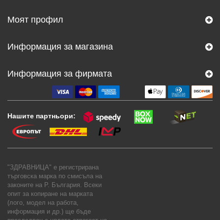
Моят профил
Информация за магазина
Информация за фирмата
Нашите партньори:
"ЗДРАВНИЦА" е регистрирана
търговска марка по смисъла на
законите на Р. България. Всеки
опит за копиране на марката
(лого, модел на работа,
информация и др.) ще бъде