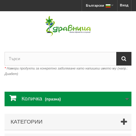
Вход
Български
*
Намери продукти за конкретно заболяване като напишеш името му (напр.:
Диабет)
Количка
(празна)
КАТЕГОРИИ