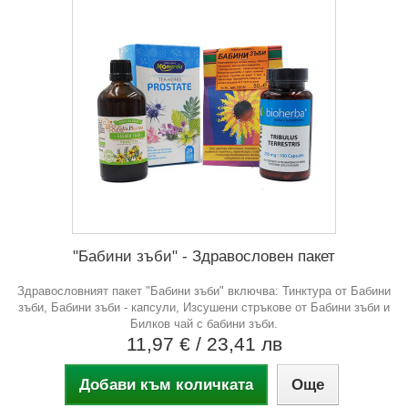
"Бабини зъби" - Здравословен пакет
Здравословният пакет "Бабини зъби" включва: Тинктура от Бабини
зъби, Бабини зъби - капсули, Изсушени стръкове от Бабини зъби и
Билков чай с бабини зъби.
11,97 €
/ 23,41 лв
Добави към количката
Още