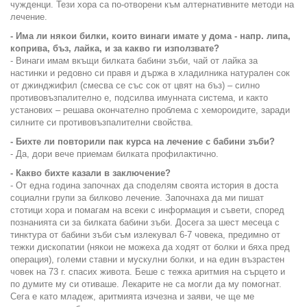
чужденци. Тези хора са по-отворени към алтернативните методи на
лечение.
- Има ли някои билки, които винаги имате у дома - напр. липа,
коприва, бъз, лайка, и за какво ги използвате?
- Винаги имам вкъщи билката бабини зъби, чай от лайка за
настинки и редовно си правя и държа в хладилника натурален сок
от джинджифил (смесва се със сок от цвят на бъз) – силно
противовъзпалително е, подсилва имунната система, и както
установих – решава окончателно проблема с хемороидите, заради
силните си противовъзпалителни свойства.
- Бихте ли повторили пак курса на лечение с бабини зъби?
- Да, дори вече приемам билката профилактично.
- Какво бихте казали в заключение?
- От една година започнах да споделям своята история в доста
социални групи за билково лечение. Започнаха да ми пишат
стотици хора и помагам на всеки с информация и съвети, според
познанията си за билката бабини зъби. Досега за шест месеца с
тинктура от бабини зъби съм излекувал 6-7 човека, предимно от
тежки дископатии (някои не можеха да ходят от болки и бяха пред
операция), големи ставни и мускулни болки, и на един възрастен
човек на 73 г. спасих живота. Беше с тежка аритмия на сърцето и
по думите му си отиваше. Лекарите не са могли да му помогнат.
Сега е като младеж, аритмията изчезна и заяви, че ще ме