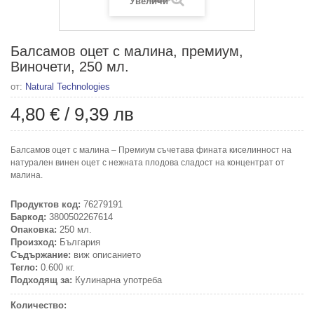
Увеличи
Балсамов оцет с малина, премиум,
Виночети, 250 мл.
от:
Natural Technologies
4,80 €
/
9,39 лв
Балсамов оцет с малина – Премиум съчетава фината киселинност на
натурален винен оцет с нежната плодова сладост на концентрат от
малина.
Продуктов код:
76279191
Баркод:
3800502267614
Опаковка:
250 мл.
Произход:
България
Съдържание:
виж описанието
Тегло:
0.600 кг.
Подходящ за:
Кулинарна употреба
Количество: