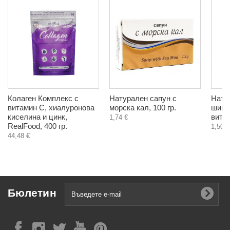
Колаген Комплекс с
Натурален сапун с
Нату
витамин С, хиалуронова
морска кал, 100 гр.
шипк
киселина и цинк,
витам
1,74 €
RealFood, 400 гр.
1,50 €
44,48 €
Бюлетин