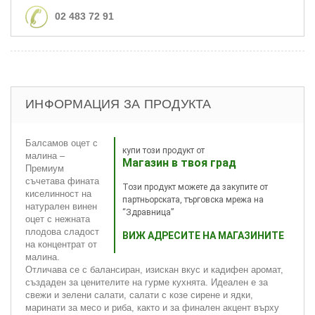
02 483 72 91
ИНФОРМАЦИЯ ЗА ПРОДУКТА
Балсамов оцет с
купи този продукт от
малина –
Магазин в твоя град
Премиум
съчетава фината
Този продукт можете да закупите от
киселинност на
партньорската, търговска мрежа на
натурален винен
“Здравница”
оцет с нежната
плодова сладост
ВИЖ АДРЕСИТЕ НА МАГАЗИНИТЕ
на концентрат от
малина.
Отличава се с балансиран, изискан вкус и кадифен аромат,
създаден за ценителите на гурме кухнята. Идеален е за
свежи и зелени салати, салати с козе сирене и ядки,
маринати за месо и риба, както и за финален акцент върху