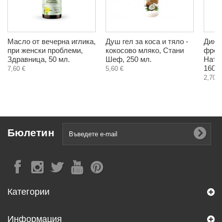
Масло от вечерна иглика,
Душ гел за коса и тяло -
Дижо
при женски проблеми,
кокосово мляко, Стани
френ
Здравница, 50 мл.
Шеф, 250 мл.
Нату
160 г
7,60 €
5,60 €
2,70 €
Бюлетин
Категории
Информация