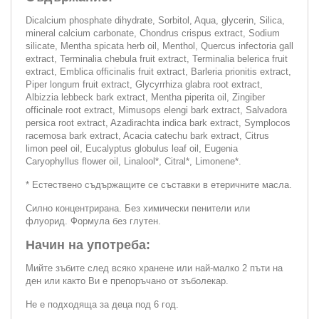
Dicalcium phosphate dihydrate, Sorbitol, Aqua, glycerin, Silica,
mineral calcium carbonate, Chondrus crispus extract, Sodium
silicate, Mentha spicata herb oil, Menthol, Quercus infectoria gall
extract, Terminalia chebula fruit extract, Terminalia belerica fruit
extract, Emblica officinalis fruit extract, Barleria prionitis extract,
Piper longum fruit extract, Glycyrrhiza glabra root extract,
Albizzia lebbeck bark extract, Mentha piperita oil, Zingiber
officinale root extract, Mimusops elengi bark extract, Salvadora
persica root extract, Azadirachta indica bark extract, Symplocos
racemosa bark extract, Acacia catechu bark extract, Citrus
limon peel oil, Eucalyptus globulus leaf oil, Eugenia
Caryophyllus flower oil, Linalool*, Citral*, Limonene*.
* Естествено съдържащите се съставки в етеричните масла.
Силно концентриранa. Без химически пенители или
флуорид. Формула без глутен.
Начин на употреба:
Мийте зъбите след всяко хранене или най-малко 2 пъти на
ден или както Ви е препоръчано от зъболекар.
Не е подходяща за деца под 6 год.