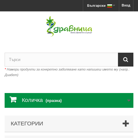
Вход
Български
*
Намери продукти за конкретно заболяване като напишеш името му (напр.:
Диабет)
Количка
(празна)
КАТЕГОРИИ