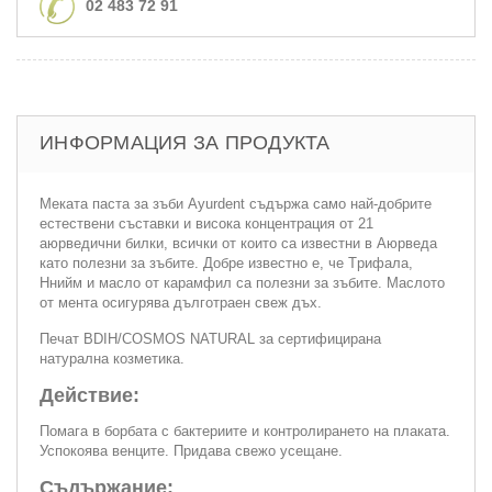
02 483 72 91
ИНФОРМАЦИЯ ЗА ПРОДУКТА
Меката паста за зъби Ayurdent съдържа само най-добрите
естествени съставки и висока концентрация от 21
аюрведични билки, всички от които са известни в Аюрведа
като полезни за зъбите. Добре известно е, че Tрифала,
Ннийм и масло от карамфил са полезни за зъбите. Маслото
от мента осигурява дълготраен свеж дъх.
Печат BDIH/COSMOS NATURAL за сертифицирана
натурална козметика.
Действие:
Помага в борбата с бактериите и контролирането на плаката.
Успокоява венците. Придава свежо усещане.
Съдържание: