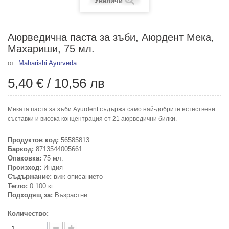
Увеличи
Аюрведична паста за зъби, Аюрдент Мека,
Махариши, 75 мл.
от:
Maharishi Ayurveda
5,40 €
/
10,56 лв
Меката паста за зъби Ayurdent съдържа само най-добрите естествени
съставки и висока концентрация от 21 аюрведични билки.
Продуктов код:
56585813
Баркод:
8713544005661
Опаковка:
75 мл.
Произход:
Индия
Съдържание:
виж описанието
Тегло:
0.100 кг.
Подходящ за:
Възрастни
Количество: