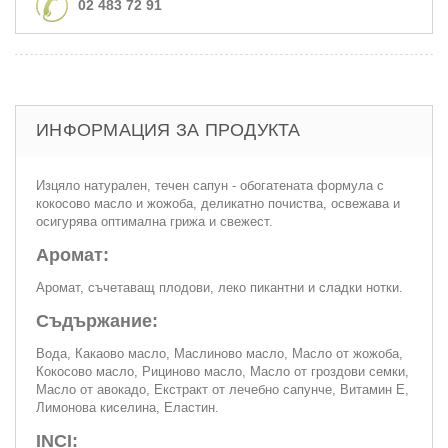
02 483 72 91
ИНФОРМАЦИЯ ЗА ПРОДУКТА
Изцяло натурален, течен сапун - обогатената формула с
кокосово масло и жожоба, деликатно почиства, освежава и
осигурява оптимална грижа и свежест.
Аромат:
Аромат, съчетаващ плодови, леко пикантни и сладки нотки.
Съдържание:
Вода, Какаово масло, Маслиново масло, Масло от жожоба,
Кокосово масло, Рициново масло, Масло от гроздови семки,
Масло от авокадо, Екстракт от лечебно сапунче, Витамин Е,
Лимонова киселина, Еластин.
INCI: