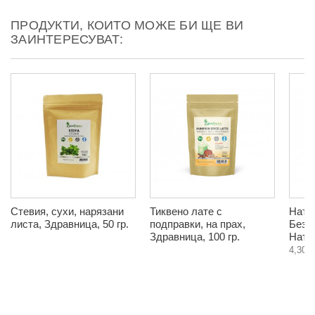
ПРОДУКТИ, КОИТО МОЖЕ БИ ЩЕ ВИ
ЗАИНТЕРЕСУВАТ:
Стевия, сухи, нарязани
Тиквено лате с
Нату
листа, Здравница, 50 гр.
подправки, на прах,
Безк
Здравница, 100 гр.
Нату
4,30 €