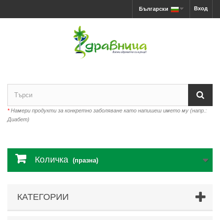
Вход
Български
*
Намери продукти за конкретно заболяване като напишеш името му (напр.:
Диабет)
Количка
(празна)
КАТЕГОРИИ