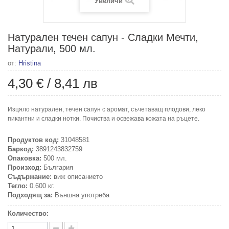
Увеличи
Натурален течен сапун - Сладки Мечти,
Натурали, 500 мл.
от:
Hristina
4,30 €
/
8,41 лв
Изцяло натурален, течен сапун с аромат, съчетаващ плодови, леко
пикантни и сладки нотки. Почиства и освежава кожата на ръцете.
Продуктов код:
31048581
Баркод:
3891243832759
Опаковка:
500 мл.
Произход:
България
Съдържание:
виж описанието
Тегло:
0.600 кг.
Подходящ за:
Външна употреба
Количество: