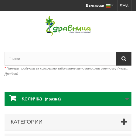
Вход
Български
*
Намери продукти за конкретно заболяване като напишеш името му (напр.:
Диабет)
Количка
(празна)
КАТЕГОРИИ