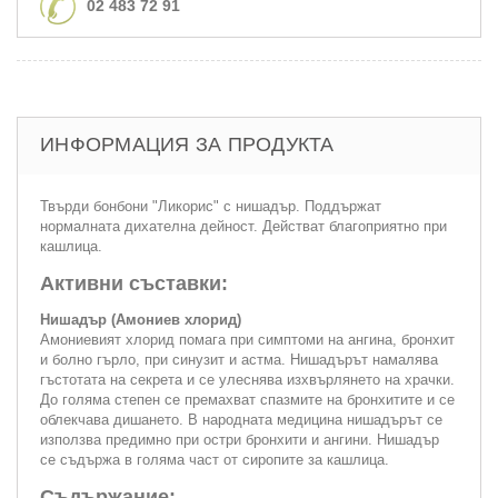
02 483 72 91
ИНФОРМАЦИЯ ЗА ПРОДУКТА
Твърди бонбони "Ликорис" с нишадър. Поддържат
нормалната дихателна дейност. Действат благоприятно при
кашлица.
Активни съставки:
Нишадър (Амониев хлорид)
Амониевият хлорид помага при симптоми на ангина, бронхит
и болно гърло, при синузит и астма. Нишадърът намалява
гъстотата на секрета и се улеснява изхвърлянето на храчки.
До голяма степен се премахват спазмите на бронхитите и се
облекчава дишането. В народната медицина нишадърът се
използва предимно при остри бронхити и ангини. Нишадър
се съдържа в голяма част от сиропите за кашлица.
Съдържание: