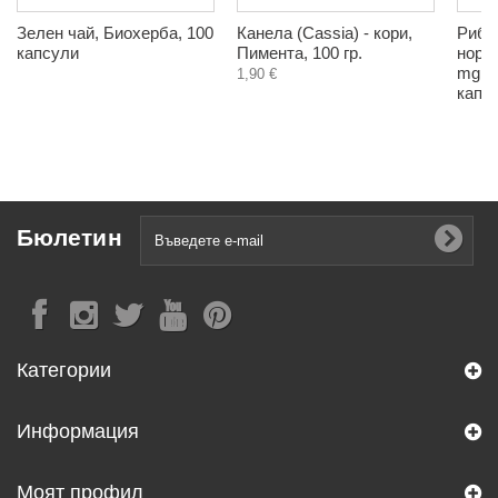
Зелен чай, Биохерба, 100
Канела (Cassia) - кори,
Рибе
капсули
Пимента, 100 гр.
норве
mg, 
1,90 €
капс
Бюлетин
Категории
Информация
Моят профил