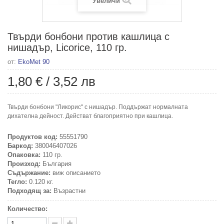
Увеличи
Твърди бонбони против кашлица с
нишадър, Licorice, 110 гр.
от:
EkoMet 90
1,80 €
/
3,52 лв
Твърди бонбони "Ликорис" с нишадър. Поддържат нормалната
дихателна дейност. Действат благоприятно при кашлица.
Продуктов код:
55551790
Баркод:
380046407026
Опаковка:
110 гр.
Произход:
България
Съдържание:
виж описанието
Тегло:
0.120 кг.
Подходящ за:
Възрастни
Количество: