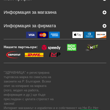
Информация за магазина
Информация за фирмата
Нашите партньори:
"ЗДРАВНИЦА" е регистрирана
търговска марка по смисъла на
законите на Р. България. Всеки
опит за копиране на марката
(лого, модел на работа,
информация и др.) ще бъде
преследван с цялата строгост на
закона!
Интернет магазинът е изработен и е собственост на
Ню Ес Нет