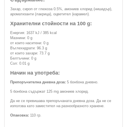
Захар, сироп от глюкоза 0.5%, амониев хлорид (нишадър),
ароматизанти (лакрица), оцветител (карамел).
Хранителни стойности на 100 g:
Енергия: 1637 kJ / 385 kcal
Мазнини: 0 g
от които наситени: 0 g
Въглехидрати: 96.3 g
от които захари: 73.7 g
Белтъчини: 0 g
Сол: 0.01 g
Начин на употреба:
Препоръчителна дневна доза:
5 бонбона дневно.
5 бонбона съдържат 125 mg амониев хлорид.
Да не се превишава препоръчаната дневна доза. Да не се
използва като заместител на разнообразното хранене.
Опаковка:
110 гр.