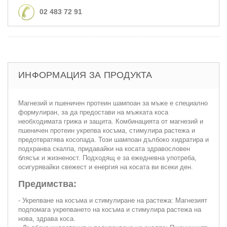
02 483 72 91
ИНФОРМАЦИЯ ЗА ПРОДУКТА
Магнезий и пшеничен протеин шампоан за мъже е специално
формулиран, за да предостави на мъжката коса
необходимата грижа и защита. Комбинацията от магнезий и
пшеничен протеин укрепва косъма, стимулира растежа и
предотвратява косопада. Този шампоан дълбоко хидратира и
подхранва скалпа, придавайки на косата здравословен
блясък и жизненост. Подходящ е за ежедневна употреба,
осигурявайки свежест и енергия на косата ви всеки ден.
Предимства:
- Укрепване на косъма и стимулиране на растежа: Магнезият
подпомага укрепването на косъма и стимулира растежа на
нова, здрава коса.