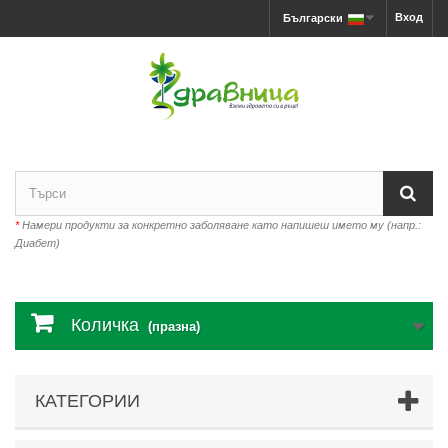
Вход
Български
*
Намери продукти за конкретно заболяване като напишеш името му (напр.:
Диабет)
Количка
(празна)
КАТЕГОРИИ