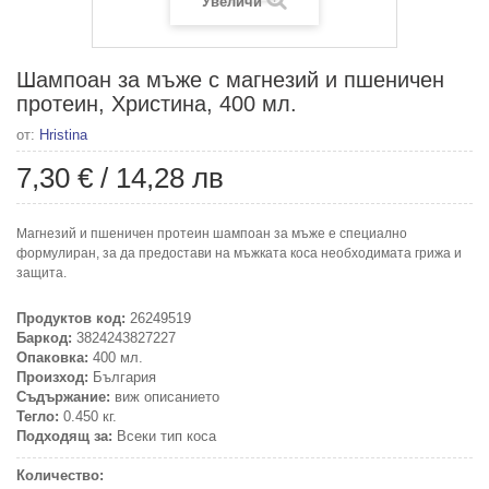
Увеличи
Шампоан за мъже с магнезий и пшеничен
протеин, Христина, 400 мл.
от:
Hristina
7,30 €
/
14,28 лв
Магнезий и пшеничен протеин шампоан за мъже е специално
формулиран, за да предостави на мъжката коса необходимата грижа и
защита.
Продуктов код:
26249519
Баркод:
3824243827227
Опаковка:
400 мл.
Произход:
България
Съдържание:
виж описанието
Тегло:
0.450 кг.
Подходящ за:
Всеки тип коса
Количество: