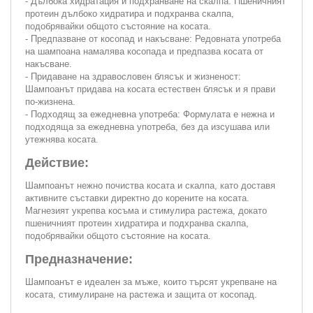
- Дълбока хидратация и подхранване на скалпа: Пшеничният
протеин дълбоко хидратира и подхранва скалпа,
подобрявайки общото състояние на косата.
- Предпазване от косопад и накъсване: Редовната употреба
на шампоана намалява косопада и предпазва косата от
накъсване.
- Придаване на здравословен блясък и жизненост:
Шампоанът придава на косата естествен блясък и я прави
по-жизнена.
- Подходящ за ежедневна употреба: Формулата е нежна и
подходяща за ежедневна употреба, без да изсушава или
утежнява косата.
Действие:
Шампоанът нежно почиства косата и скалпа, като доставя
активните съставки директно до корените на косата.
Магнезият укрепва косъма и стимулира растежа, докато
пшеничният протеин хидратира и подхранва скалпа,
подобрявайки общото състояние на косата.
Предназначение:
Шампоанът е идеален за мъже, които търсят укрепване на
косата, стимулиране на растежа и защита от косопад.