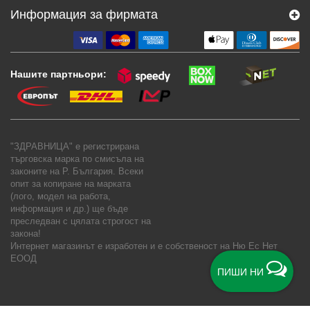
Информация за фирмата
Нашите партньори:
"ЗДРАВНИЦА" е регистрирана
търговска марка по смисъла на
законите на Р. България. Всеки
опит за копиране на марката
(лого, модел на работа,
информация и др.) ще бъде
преследван с цялата строгост на
закона!
Интернет магазинът е изработен и е собственост на
Ню Ес Нет
ЕООД
ПИШИ НИ