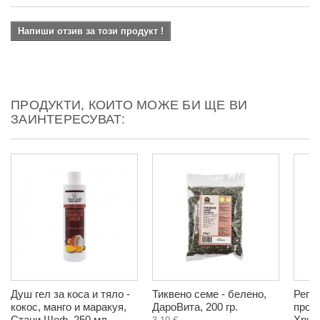
Напиши отзив за този продукт !
ПРОДУКТИ, КОИТО МОЖЕ БИ ЩЕ ВИ
ЗАИНТЕРЕСУВАТ:
Душ гел за коса и тяло -
Тиквено семе - белено,
Реге
кокос, манго и маракуя,
ДароВита, 200 гр.
проти
Стани Шеф, 250 мл.
Христ