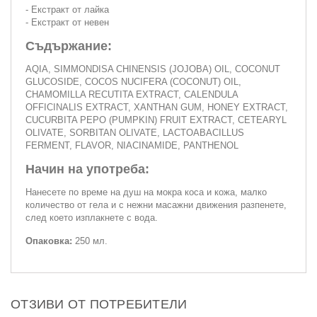
- Екстракт от лайка
- Екстракт от невен
Съдържание:
AQIA, SIMMONDISA CHINENSIS (JOJOBA) OIL, COCONUT
GLUCOSIDE, COCOS NUCIFERA (COCONUT) OIL,
CHAMOMILLA RECUTITA EXTRACT, CALENDULA
OFFICINALIS EXTRACT, XANTHAN GUM, HONEY EXTRACT,
CUCURBITA PEPO (PUMPKIN) FRUIT EXTRACT, CETEARYL
OLIVATE, SORBITAN OLIVATE, LACTOABACILLUS
FERMENT, FLAVOR, NIACINAMIDE, PANTHENOL
Начин на употреба:
Нанесете по време на душ на мокра коса и кожа, малко
количество от гела и с нежни масажни движения разпенете,
след което изплакнете с вода.
Опаковка:
250 мл.
ОТЗИВИ ОТ ПОТРЕБИТЕЛИ