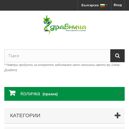
Вход
Български
*
Намери продукти за конкретно заболяване като напишеш името му (напр.:
Диабет)
Количка
(празна)
КАТЕГОРИИ