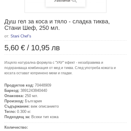
Увеличи
Душ гел за коса и тяло - сладка тиква,
Стани Шеф, 250 мл.
от:
Stani Chef’s
5,60 €
/
10,95 лв
Изцяло натурална формула с "УАУ" ефект - незабравима и
подхранваща комбинация от мед и тиква. След употреба кожата и
косата остават копринено меки и гладки.
Продуктов код:
70448909
Баркод:
3891243840440
Опаковка:
250 мл.
Произход:
България
Съдържание:
виж описанието
Тегло:
0.300 кг.
Подходящ за:
Всеки тип кожа
Количество: