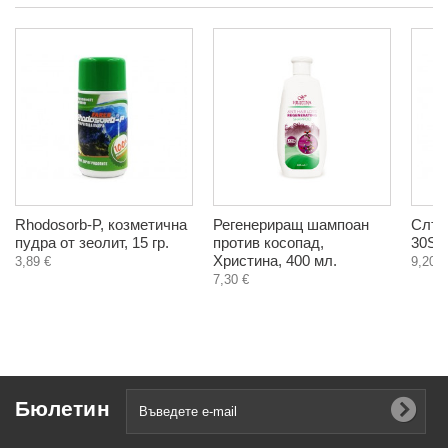
Rhodosorb-P, козметична
Регенериращ шампоан
Слън
пудра от зеолит, 15 гр.
против косопад,
30SPF
Христина, 400 мл.
3,89 €
9,20 €
7,30 €
Бюлетин