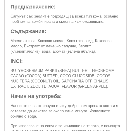
Предназначение:
Сапунът със зеолит е подходящ за всеки тип кожа, особено
проблемна, комбинирана и склонна към омазняване.
Съдържание:
Масло от шеа, Какаово масло, Коко глюкозид, Кокосово
масло, Екстракт от лечебно сапунче, Зеолит
(клиноптилолит), вода, аромат (зелена ябълка).
INCI:
BUTYROSERMUM PARKII (SHEA) BUTTER, THEOBROMA
CACAO (COCOA) BUTTER, COCO GLUCOSIDE, COCOS
NUCIFERA (COCONUT) OIL, SAPONARIA OFFICINALIS
EXTRACT, ZEOLITE, AQUA, FLAVOR (GREEN APPLE).
Начин на употреба:
Нанесете пяна от сапуна върху добре намокрената кожа и я
оставете да действа за около една минута. Изплакнете
обилно с вода.
При използване на сапуна за измиване на тялото, с помощта