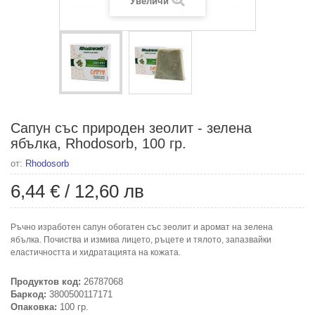
Увеличи
Сапун със природен зеолит - зелена
ябълка, Rhodosorb, 100 гр.
от:
Rhodosorb
6,44 €
/
12,60 лв
Ръчно изработен сапун обогатен със зеолит и аромат на зелена
ябълка. Почиства и измива лицето, ръцете и тялото, запазвайки
еластичността и хидратацията на кожата.
Продуктов код:
26787068
Баркод:
3800500117171
Опаковка:
100 гр.