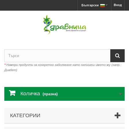
Вход
Български
*
Намери продукти за конкретно заболяване като напишеш името му (напр.:
Диабет)
Количка
(празна)
КАТЕГОРИИ