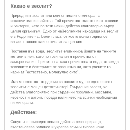
Какво е зеолит?
Природният зеолит или клиноптиолит е минерал с
изключителни свойства. Той пречиства тялото ни от токсини
и бактерии, като по този начин действа благотворно върху
целия организъм. Едно от най-големите находища на зеолит
е в Родопите - с. Бели пласт, от което всяка година се
изнасят тонове клиноптиолит за цял свят.
Поставен във вода, зеолитът елиминира йоните на тежките
метали в нея, като по този начин я пречиства от
замърсявания. Приемът на така пречистената вода, отвежда
токсините и бактериите от организма ни, като учените го
наричат "естествено, молекулно сито".
Има множество твърдения за ползите му, но едно е факт -
зеолитът е мощен детоксикатор! Твърдения гласят, че
действа благоприятно при сърдечни проблеми, безсъние,
нервност и артрит, поради наличието на всички необходими
ни минерали.
Действие:
Сапунът с природен зеолит действа регенериращо,
възстановява баланса и укрепва всички типове кожа.