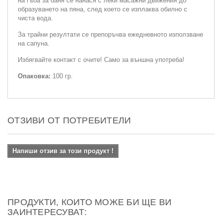
на гъба за баня се нанася с леки масажни движения до
образуването на пяна, след което се изплаква обилно с
чиста вода.
За трайни резултати се препоръчва ежедневното използване
на сапуна.
Избягвайте контакт с очите! Само за външна употреба!
Опаковка:
100 гр.
ОТЗИВИ ОТ ПОТРЕБИТЕЛИ
Напиши отзив за този продукт !
ПРОДУКТИ, КОИТО МОЖЕ БИ ЩЕ ВИ
ЗАИНТЕРЕСУВАТ: