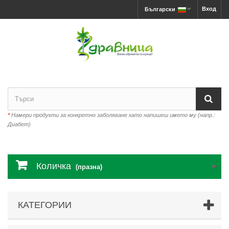
Вход
Български
*
Намери продукти за конкретно заболяване като напишеш името му (напр.:
Диабет)
Количка
(празна)
КАТЕГОРИИ