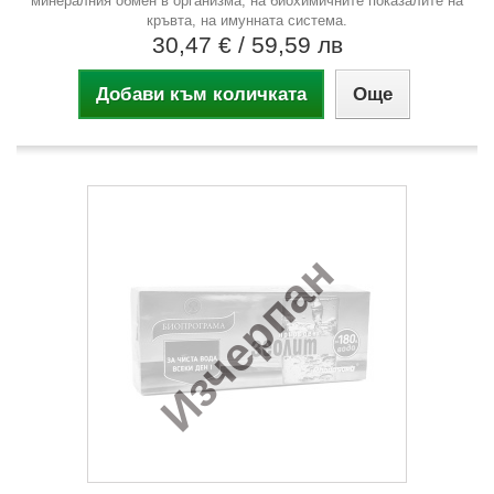
минералния обмен в организма, на биохимичните показалите на
кръвта, на имунната система.
30,47 €
/ 59,59 лв
Добави към количката
Още
Изчерпан