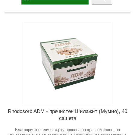
Rhodosorb ADM - пречистен Шилажит (Мумио), 40
сашета
Благоприятно влияе върху процеса на храносмилане, на