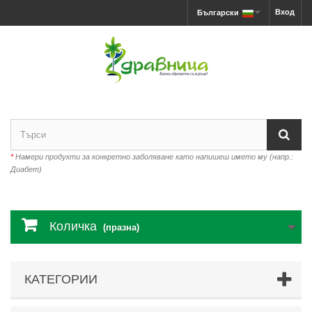
Вход
Български
*
Намери продукти за конкретно заболяване като напишеш името му (напр.:
Диабет)
Количка
(празна)
КАТЕГОРИИ