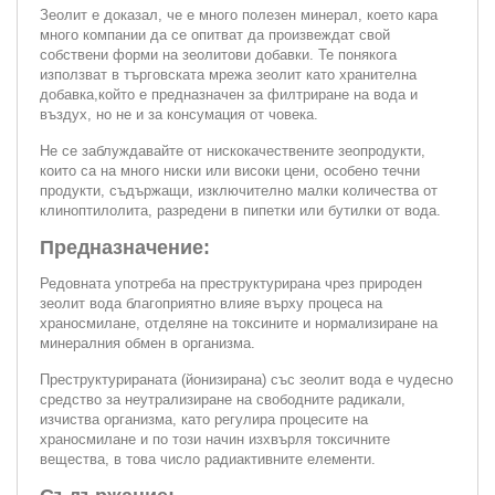
Зеолит е доказал, че е много полезен минерал, което кара
много компании да се опитват да произвеждат свой
собствени форми на зеолитови добавки. Те понякога
използват в търговската мрежа зеолит като хранителна
добавка,който е предназначен за филтриране на вода и
въздух, но не и за консумация от човека.
Не се заблуждавайте от нискокачествените зеопродукти,
които са на много ниски или високи цени, особено течни
продукти, съдържащи, изключително малки количества от
клиноптилолита, разредени в пипетки или бутилки от вода.
Предназначение:
Редовната употреба на преструктурирана чрез природен
зеолит вода благоприятно влияе върху процеса на
храносмилане, отделяне на токсините и нормализиране на
минералния обмен в организма.
Преструктурираната (йонизирана) със зеолит вода е чудесно
средство за неутрализиране на свободните радикали,
изчиства организма, като регулира процесите на
храносмилане и по този начин изхвърля токсичните
вещества, в това число радиактивните елементи.