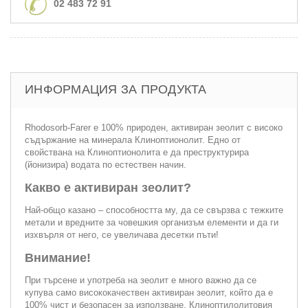
02 483 72 91
ИНФОРМАЦИЯ ЗА ПРОДУКТА
Rhodosorb-Farer е 100% природен, активиран зеолит с високо
съдържание на минерала Клиноптионолит. Едно от
свойствана на Клиноптионолита е да преструктурира
(йонизира) водата по естествен начин.
Какво е активиран зеолит?
Най-общо казано – способността му, да се свързва с тежките
метали и вредните за човешкия организъм елементи и да ги
изхвърля от него, се увеличава десетки пъти!
Внимание!
При търсене и употреба на зеолит е много важно да се
купува само висококачествен активиран зеолит, който да е
100% чист и безопасен за използване. Клиноптилолитовия