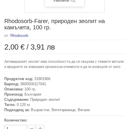
Увеличи
Rhodosorb-Farer, природен зеолит на
камъчета, 100 гр.
от:
Rhodosorb
2,00 €
/
3,91 лв
Активираният зеолит има способността да се свързва с тежките метали
и вредните за човешкия организъм елементи и да ги изхвърля от него.
Продуктов код:
31801966
Баркод:
3800500117041
Опаковка:
100 гр.
Произход:
България
Съдържание:
Природен зеолит
Тегло:
0.120 кг.
Подходящ за:
Възрастни, Вегетарианци, Вегани
Количество: