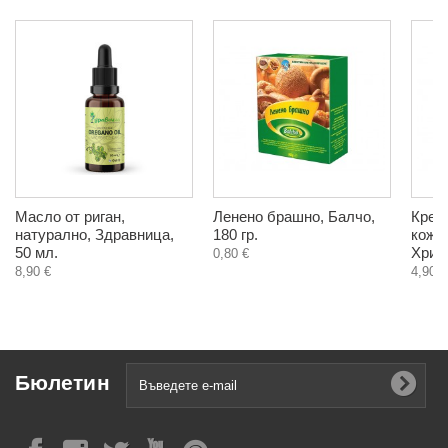
Масло от риган,
Ленено брашно, Балчо,
Крем
натурално, Здравница,
180 гр.
кожа,
50 мл.
Христ
0,80 €
8,90 €
4,90 €
Бюлетин