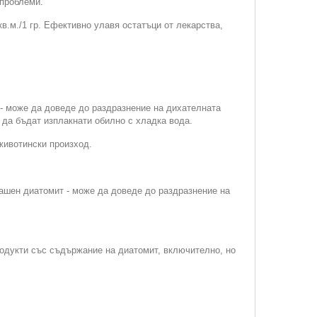
 проблеми.
в.м./1 гр. Ефективно улавя остатъци от лекарства,
- може да доведе до раздразнение на дихателната
 да бъдат изплакнати обилно с хладка вода.
животински произход.
рашен диатомит - може да доведе до раздразнение на
одукти със съдържание на диатомит, включително, но