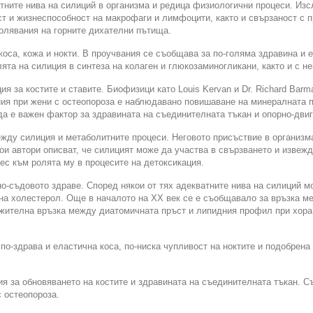
тните нива на силиций в организма и редица физиологични процеси. Изс
ст и жизнеспособност на макрофаги и лимфоцити, както и свързаност с п
болявания на горните дихателни пътища.
оса, кожа и нокти. В проучвания се съобщава за по-голяма здравина и е
лята на силиция в синтеза на колаген и глюкозаминогликани, както и с н
ия за костите и ставите. Биофизици като Louis Kervan и Dr. Richard Bar
ния при жени с остеопороза е наблюдавано повишаване на минералната п
а е важен фактор за здравината на съединителната тъкан и опорно-двиг
ежду силиция и метаболитните процеси. Неговото присъствие в организм
ои автори описват, че силицият може да участва в свързването и изве
ес към ролята му в процесите на детоксикация.
о-съдовото здраве. Според някои от тях адекватните нива на силиций мо
а холестерол. Още в началото на XX век се е съобщавало за връзка меж
оложителна връзка между диатомичната пръст и липидния профил при хора
по-здрава и еластична коса, по-ниска чупливост на ноктите и подобрена 
ия за обновяването на костите и здравината на съединителната тъкан. 
 остеопороза.