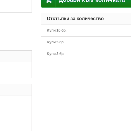
Отстъпки за количество
Kупи 10 бр.
Kупи 5 бр.
Kупи 3 бр.