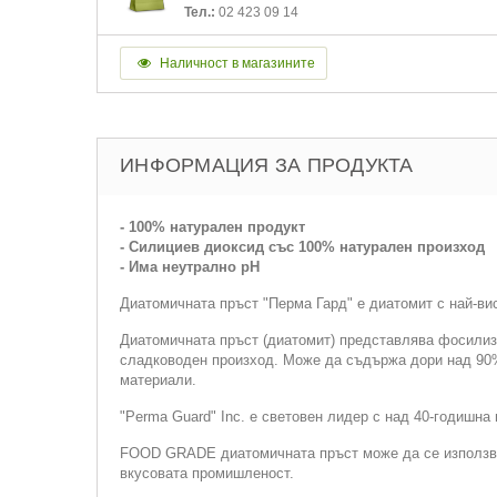
Тел.:
02 423 09 14
Наличност в магазините
ИНФОРМАЦИЯ ЗА ПРОДУКТА
- 100% натурален продукт
- Силициев диоксид със 100% натурален произход
- Има неутрално pH
Диатомичната пръст "Перма Гард" е диатомит с най-вис
Диатомичната пръст (диатомит) представлява фосилиз
сладководен произход. Може да съдържа дори над 90
материали.
"Perma Guard" Inc. е световен лидер с над 40-годишн
FOOD GRADE диатомичната пръст може да се използва 
вкусовата промишленост.