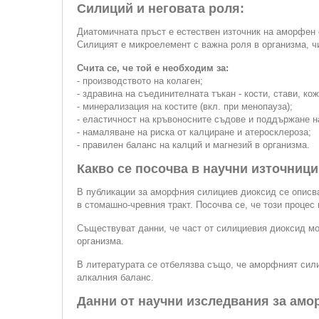
Силиций и неговата роля:
Диатомичната пръст е естествен източник на аморфен 
Силицият е микроелемент с важна роля в организма, ч
Счита се, че той е необходим за:
- производството на колаген;
- здравина на съединителната тъкан - кости, стави, кож
- минерализация на костите (вкл. при менопауза);
- еластичност на кръвоносните съдове и поддържане н
- намаляване на риска от калциране и атеросклероза;
- правилен баланс на калций и магнезий в организма.
Какво се посочва в научни източници
В публикации за аморфния силициев диоксид се описва
в стомашно-чревния тракт. Посочва се, че този проце
Съществуват данни, че част от силициевия диоксид мо
организма.
В литературата се отбелязва също, че аморфният силиц
алкалния баланс.
Данни от научни изследвания за амо