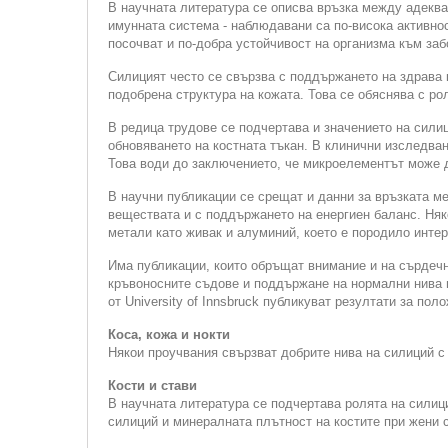
В научната литература се описва връзка между адеква
имунната система - наблюдавани са по-висока активно
посочват и по-добра устойчивост на организма към за
Силицият често се свързва с поддържането на здрава к
подобрена структура на кожата. Това се обяснява с ро
В редица трудове се подчертава и значението на силиц
обновяването на костната тъкан. В клинични изследва
Това води до заключението, че микроелементът може д
В научни публикации се срещат и данни за връзката м
веществата и с поддържането на енергиен баланс. Няк
метали като живак и алуминий, което е породило интер
Има публикации, които обръщат внимание и на сърдечн
кръвоносните съдове и поддържане на нормални нива н
от University of Innsbruck публикуват резултати за п
Коса, кожа и нокти
Някои проучвания свързват добрите нива на силиций с 
Кости и стави
В научната литература се подчертава ролята на силиц
силиций и минералната плътност на костите при жени с