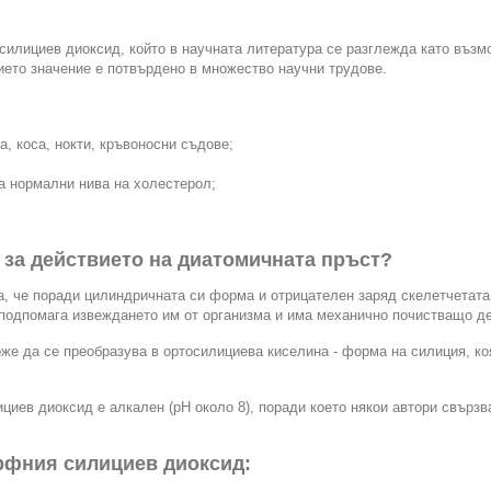
силициев диоксид, който в научната литература се разглежда като възм
ието значение е потвърдено в множество научни трудове.
а, коса, нокти, кръвоносни съдове;
а нормални нива на холестерол;
 за действието на диатомичната пръст?
, че поради цилиндричната си форма и отрицателен заряд скелетчетата
с подпомага извеждането им от организма и има механично почистващо д
же да се преобразува в ортосилициева киселина - форма на силиция, к
иев диоксид е алкален (pH около 8), поради което някои автори свързв
рфния силициев диоксид: