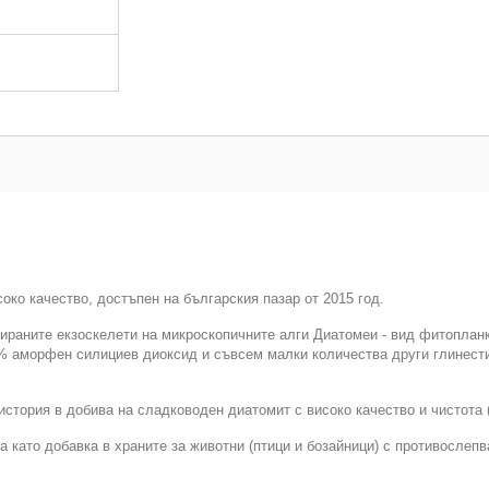
око качество, достъпен на българския пазар от 2015 год.
ираните екзоскелети на микроскопичните алги Диатомеи - вид фитоплан
% аморфен силициев диоксид и съвсем малки количества други глинест
а история в добива на сладководен диатомит с високо качество и чистот
като добавка в храните за животни (птици и бозайници) с противослеп