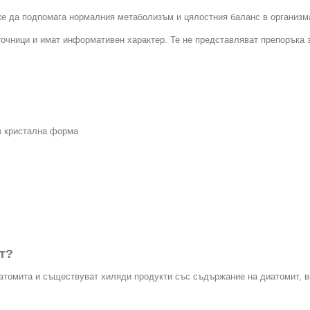
же да подпомага нормалния метаболизъм и цялостния баланс в организм
точници и имат информативен характер. Те не представляват препоръка 
 в кристална форма
т?
томита и съществуват хиляди продукти със съдържание на диатомит, вкл