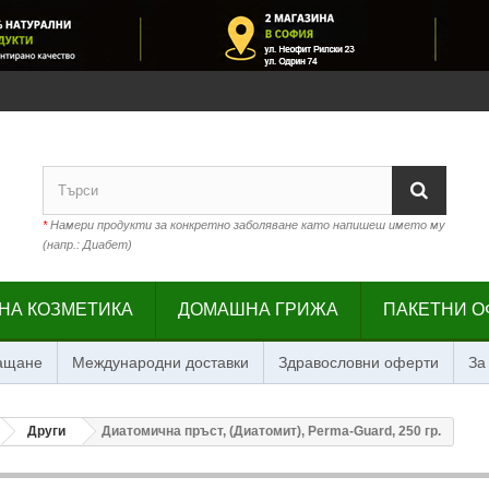
*
Намери продукти за конкретно заболяване като напишеш името му
(напр.: Диабет)
НА КОЗМЕТИКА
ДОМАШНА ГРИЖА
ПАКЕТНИ О
лащане
Международни доставки
Здравословни оферти
За
Други
Диатомична пръст, (Диатомит), Perma-Guard, 250 гр.