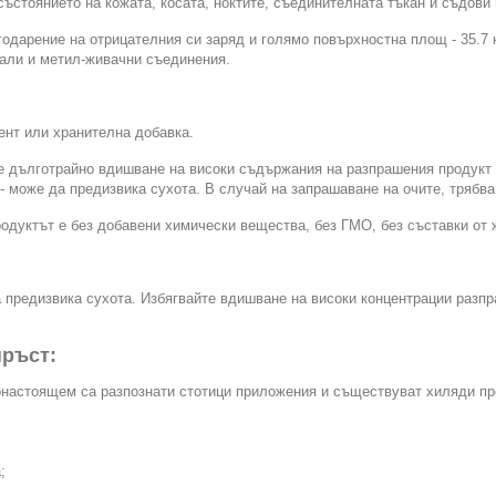
ъстоянието на кожата, косата, ноктите, съединителната тъкан и съдови
дарение на отрицателния си заряд и голямо повърхностна площ - 35.7 к
тали и метил-живачни съединения.
ент или хранителна добавка.
е дълготрайно вдишване на високи съдържания на разпрашения продукт 
- може да предизвика сухота. В случай на запрашаване на очите, трябва
родуктът е без добавени химически вещества, без ГМО, без съставки от 
а предизвика сухота. Избягвайте вдишване на високи концентрации разп
пръст:
настоящем са разпознати стотици приложения и съществуват хиляди пр
;