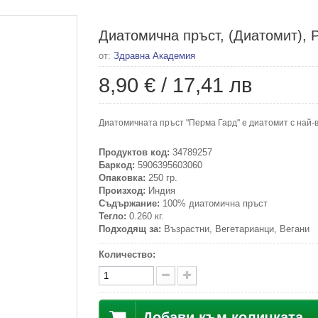
Диатомична пръст, (Диатомит), P
от:
Здравна Академия
8,90 €
/
17,41 лв
Диатомичната пръст "Перма Гард" е диатомит с най-в
Продуктов код:
34789257
Баркод:
5906395603060
Опаковка:
250 гр.
Произход:
Индия
Съдържание:
100% диатомична пръст
Тегло:
0.260 кг.
Подходящ за:
Възрастни, Вегетарианци, Вегани
Количество:
Добави към количката