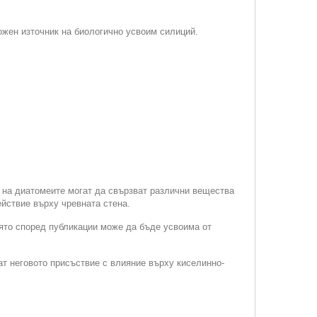
ожен източник на биологично усвоим силиций.
 на диатомеите могат да свързват различни вещества
ействие върху чревната стена.
оято според публикации може да бъде усвоима от
ат неговото присъствие с влияние върху киселинно-