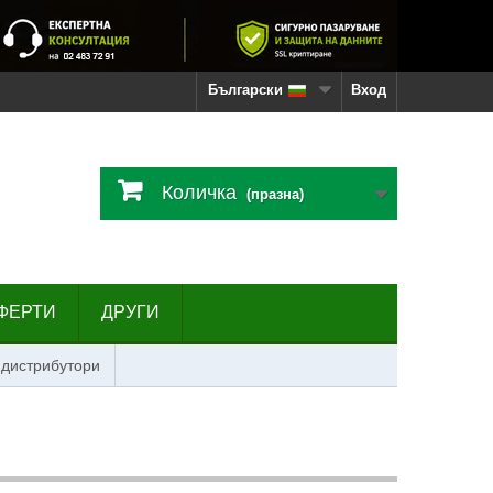
Български
Вход
Количка
(празна)
ФЕРТИ
ДРУГИ
 дистрибутори