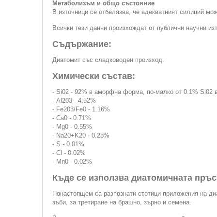
Метаболизъм и общо състояние
В източници се отбелязва, че адекватният силиций мо
Всички тези данни произхождат от публични научни из
Съдържание:
Диатомит със сладководен произход.
Химически състав:
- Si02 - 92% в аморфна форма, по-малко от 0.1% Si02
- Al203 - 4.52%
- Fe203/Fe0 - 1.16%
- Ca0 - 0.71%
- Mg0 - 0.55%
- Na20+K20 - 0.28%
- S - 0.01%
- Cl - 0.02%
- Mn0 - 0.02%
Къде се използва диатомичната пръс
Понастоящем са разпознати стотици приложения на диа
зъби, за третиране на брашно, зърно и семена.