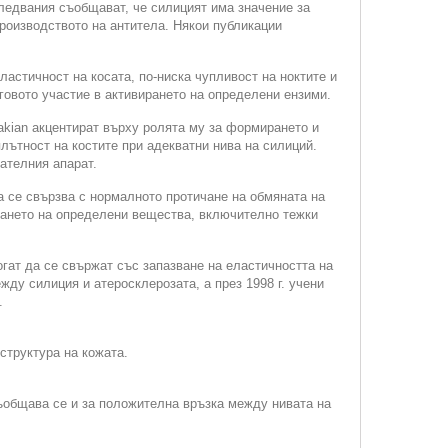
ледвания съобщават, че силицият има значение за
роизводството на антитела. Някои публикации
ластичност на косата, по-ниска чупливост на ноктите и
еговото участие в активирането на определени ензими.
makian акцентират върху ролята му за формирането и
лътност на костите при адекватни нива на силиций.
ателния апарат.
а се свързва с нормалното протичане на обмяната на
ждането на определени вещества, включително тежки
гат да се свържат със запазване на еластичността на
ду силиция и атеросклерозата, а през 1998 г. учени
.
структура на кожата.
Съобщава се и за положителна връзка между нивата на