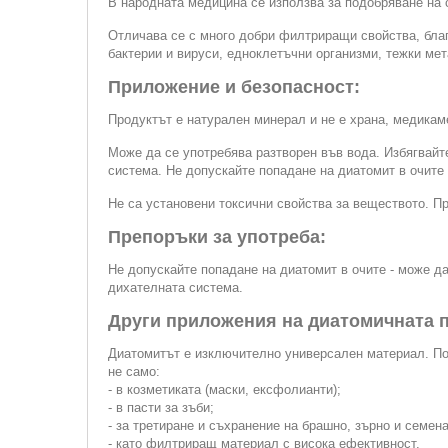
В народната медицина се използва за подобряване на с
Отличава се с много добри филтриращи свойства, благо
бактерии и вируси, едноклетъчни организми, тежки ме
Приложение и безопасност:
Продуктът е натурален минерал и не е храна, медикам
Може да се употребява разтворен във вода. Избягвайт
система. Не допускайте попадане на диатомит в очите 
Не са установени токсични свойства за веществото. П
Препоръки за употреба:
Не допускайте попадане на диатомит в очите - може д
дихателната система.
Други приложения на диатомичната 
Диатомитът е изключително универсален материал. По
не само:
- в козметиката (маски, ексфолианти);
- в пасти за зъби;
- за третиране и съхранение на брашно, зърно и семена
- като филтриращ материал с висока ефективност.