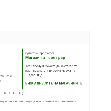
купи този продукт от
Магазин в твоя град
Този продукт можете да закупите от
партньорската, търговска мрежа на
“Здравница”
ктон със
и
ВИЖ АДРЕСИТЕ НА МАГАЗИНИТЕ
а (FOOD GRADE).
ващ ефект и има редица приложения в хранително-