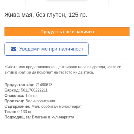
Жива мая, без глутен, 125 гр.
Продуктът не е наличен
Уведоми ме при наличност
Живата мая представлява концентрирана маса от дрожди, които се
активизират, за да помогнат на тестото ни да втаса.
Продуктов код:
71480613
Баркод:
5011766222211
Опаковка:
125 гр.
Произход:
Великобритания
Съдържание:
Мая, сорбитан моностеарат
Тегло:
0.130 кг.
Подходящ за:
Влагане в кулинарията