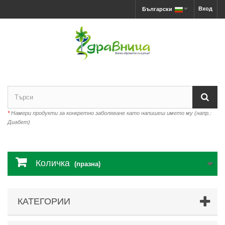
Вход
Български
*
Намери продукти за конкретно заболяване като напишеш името му (напр.:
Диабет)
Количка
(празна)
КАТЕГОРИИ