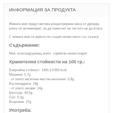
ИНФОРМАЦИЯ ЗА ПРОДУКТА
Живата мая представлява концентрирана маса от дрожди,
които се активизират, за да помогнат на тестото ни да втаса.
С живата мая се работи по същия начин както със сухата.
Съдържание:
Мая, влагозадържащ агент: сорбитан моностеарат
Хранителни стойности на 100 гр.:
Енергийна стойност: 1491 kJ/355 kcal
Мазнини: 5,7g
- от които наситени мастни киселини: 0,9g
Въглехидрати: 19g
- от които захари: 14g
Белтъци: 43,5g
Сол: 0,3g
Влакнини: 27g
Употреба: