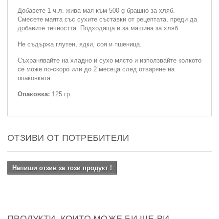
Добавете 1 ч.л. жива мая към 500 g брашно за хляб.
Смесете маята със сухите съставки от рецептата, преди да
добавите течността. Подходяща и за машина за хляб.
Не съдържа глутен, ядки, соя и пшеница.
Съхранявайте на хладно и сухо място и използвайте колкото
се може по-скоро или до 2 месеца след отваряне на
опаковката.
Опаковка:
125 гр.
ОТЗИВИ ОТ ПОТРЕБИТЕЛИ
Напиши отзив за този продукт !
ПРОДУКТИ, КОИТО МОЖЕ БИ ЩЕ ВИ