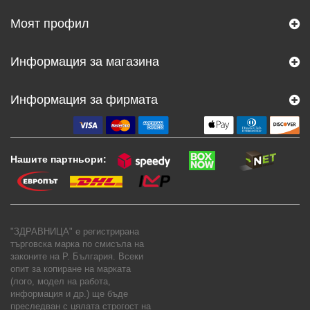
Моят профил
Информация за магазина
Информация за фирмата
Нашите партньори:
"ЗДРАВНИЦА" е регистрирана
търговска марка по смисъла на
законите на Р. България. Всеки
опит за копиране на марката
(лого, модел на работа,
информация и др.) ще бъде
преследван с цялата строгост на