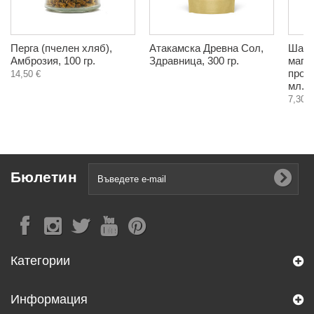
Перга (пчелен хляб),
Атакамска Древна Сол,
Шамп
Амброзия, 100 гр.
Здравница, 300 гр.
магн
проте
14,50 €
мл.
7,30 €
Бюлетин
Категории
Информация