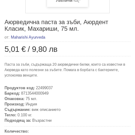
Увеличи
Аюрведична паста за зъби, Аюрдент
Класик, Махариши, 75 мл.
от:
Maharishi Ayurveda
5,01 €
/
9,80 лв
Паста за зъби, съдържаща 20 аюрведични билки, които са известни в
Аюрведа като полезни за зъбите. Помага в борбата с бактериите,
успокоява венците.
Продуктов код:
22499037
Баркод:
8713544000949
Опаковка:
75 мл.
Произход:
Индия
Съдържание:
виж описанието
Тегло:
0.100 кг.
Подходящ за:
Възрастни
Количество: