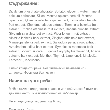
Съдържание:
Dicalcium phosphate dihydrate, Sorbitol, glycerin, water, mineral
calcium carbonate, Silica, Mentha spicata herb oil, Mentha
piperita oil, Quercus infectoria gall extract, Terminalia chebula
fruit extract, Chondrus crispus extract, Terminalia belerica fruit
extract, Emblica officinalis fruit extract, Barleria prionitis extract,
Glycyrrhiza glabra root extract, Piper longum fruit extract,
Albizzia lebbeck bark extract, Zingiber officinale root extract,
Mimusops elengi bark extract, Salvadora persica root extract,
Azadirachta indica bark extract, Symplocos racemosa bark
extract, Sodium silicate, Eugenia Caryophyllus flower oil, Acacia
catechu bark extract, Menthol, Thymol, Limonene1, Linalool1,
Farnesol1, Isoeugenol
Силно концентриранa. Без химически пенители или
флуорид. Формула без глутен.
Начин на употреба:
Мийте зъбите след всяко хранене или най-малко 2 пъти на
ден или както Ви е препоръчано от зъболекар.
Не е подходяща за деца под 6 год.
Опаковка:
75 мл.