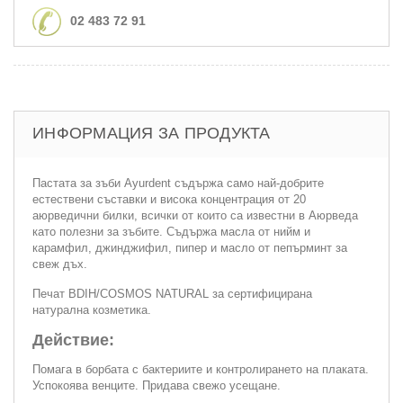
02 483 72 91
ИНФОРМАЦИЯ ЗА ПРОДУКТА
Пастата за зъби Ayurdent съдържа само най-добрите
естествени съставки и висока концентрация от 20
аюрведични билки, всички от които са известни в Аюрведа
като полезни за зъбите. Съдържа масла от нийм и
карамфил, джинджифил, пипер и масло от пепърминт за
свеж дъх.
Печат BDIH/COSMOS NATURAL за сертифицирана
натурална козметика.
Действие:
Помага в борбата с бактериите и контролирането на плаката.
Успокоява венците. Придава свежо усещане.