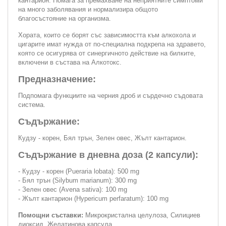
кантарион. Помага за премахване на неприятните симптоми
на много заболявания и нормализира общото
благосъстояние на организма.
Хората, които се борят със зависимостта към алкохола и
цигарите имат нужда от по-специална подкрепа на здравето,
която се осигурява от синергичното действие на билките,
включени в състава на Алкотокс.
Предназначение:
Подпомага функциите на черния дроб и сърдечно съдовата
система.
Съдържание:
Кудзу - корен, Бял трън, Зелен овес, Жълт кантарион.
Съдържание в дневна доза (2 капсули):
- Кудзу - корен (Pueraria lobata): 500 mg
- Бял трън (Silybum marianum): 300 mg
- Зелен овес (Avena sativa): 100 mg
- Жълт кантарион (Hypericum perfaratum): 100 mg
Помощни съставки:
Микрокристална целулоза, Силициев
диоксид, Желатинова капсула.