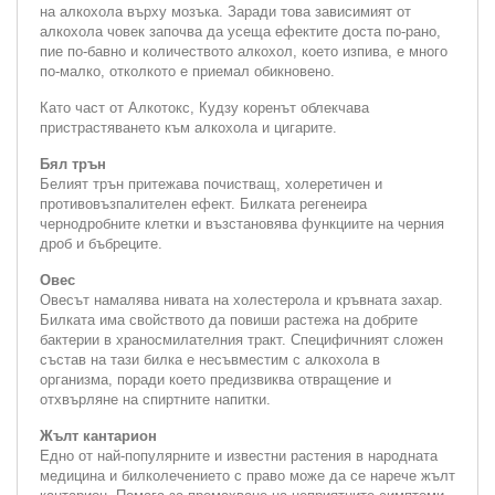
на алкохола върху мозъка. Заради това зависимият от
алкохола човек започва да усеща ефектите доста по-рано,
пие по-бавно и количеството алкохол, което изпива, е много
по-малко, отколкото е приемал обикновено.
Като част от Алкотокс, Кудзу коренът облекчава
пристрастяването към алкохола и цигарите.
Бял трън
Белият трън притежава почистващ, холеретичен и
противовъзпалителен ефект. Билката регенеира
чернодробните клетки и възстановява функциите на черния
дроб и бъбреците.
Овес
Овесът намалява нивата на холестерола и кръвната захар.
Билката има свойството да повиши растежа на добрите
бактерии в храносмилателния тракт. Специфичният сложен
състав на тази билка е несъвместим с алкохола в
организма, поради което предизвиква отвращение и
отхвърляне на спиртните напитки.
Жълт кантарион
Едно от най-популярните и известни растения в народната
медицина и билколечението с право може да се нарече жълт