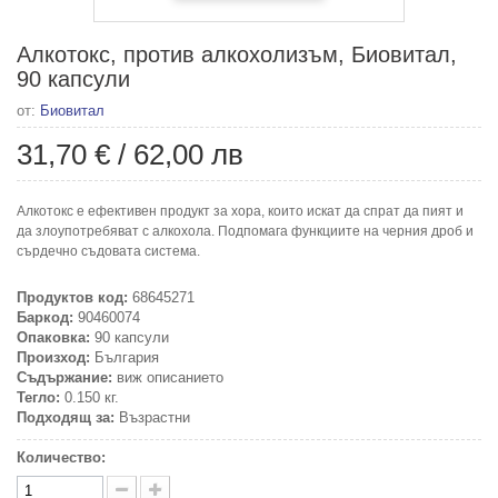
Алкотокс, против алкохолизъм, Биовитал,
90 капсули
от:
Биовитал
31,70 €
/
62,00 лв
Алкотокс е ефективен продукт за хора, които искат да спрат да пият и
да злоупотребяват с алкохола. Подпомага функциите на черния дроб и
сърдечно съдовата система.
Продуктов код:
68645271
Баркод:
90460074
Опаковка:
90 капсули
Произход:
България
Съдържание:
виж описанието
Тегло:
0.150 кг.
Подходящ за:
Възрастни
Количество: