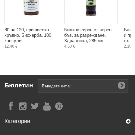
80 на 120, при високо
Билков сироп от черен
Балс
кръвно, Биохерба, 100
бъз, за разреждане,
и про
капсули
Здравница, 285 мл.
гр.
12,40 €
4,50 €
2,10 €
Бюлетин
Категории