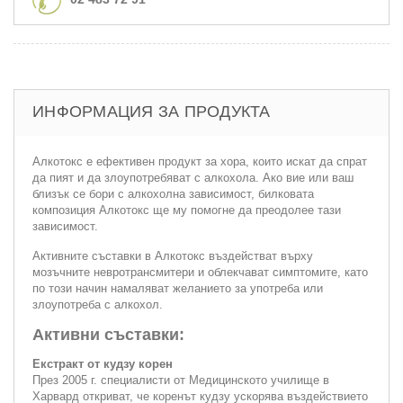
ИНФОРМАЦИЯ ЗА ПРОДУКТА
Алкотокс е ефективен продукт за хора, които искат да спрат
да пият и да злоупотребяват с алкохола. Ако вие или ваш
близък се бори с алкохолна зависимост, билковата
композиция Алкотокс ще му помогне да преодолее тази
зависимост.
Активните съставки в Алкотокс въздействат върху
мозъчните невротрансмитери и облекчават симптомите, като
по този начин намаляват желанието за употреба или
злоупотреба с алкохол.
Активни съставки:
Екстракт от кудзу корен
През 2005 г. специалисти от Медицинското училище в
Харвард откриват, че коренът кудзу ускорява въздействието