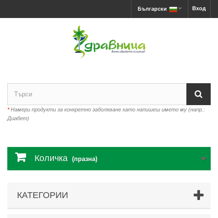
Вход
Български
*
Намери продукти за конкретно заболяване като напишеш името му (напр.:
Диабет)
Количка
(празна)
КАТЕГОРИИ