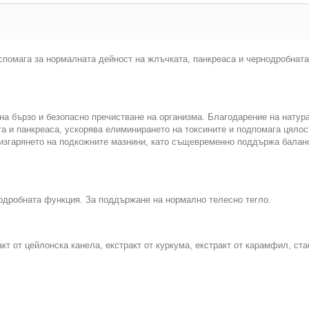
о спомага за нормалната дейност на жлъчката, панкреаса и чернодробнат
на бързо и безопасно пречистване на организма. Благодарение на натур
та и панкреаса, ускорява елиминирането на токсините и подпомага цялос
изгарянето на подкожните мазнини, като същевременно поддържа балан
одробната функция. За поддържане на нормално телесно тегло.
кт от цейлонска канела, екстракт от куркума, екстракт от карамфил, ста