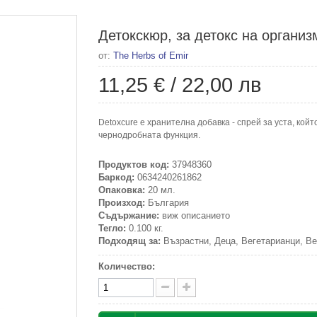
Детокскюр, за детокс на организ
от:
The Herbs of Emir
11,25 €
/
22,00 лв
Detoxcure e хранителна добавка - спрей за уста, кой
чернодробната функция.
Продуктов код:
37948360
Баркод:
0634240261862
Опаковка:
20 мл.
Произход:
България
Съдържание:
виж описанието
Тегло:
0.100 кг.
Подходящ за:
Възрастни, Деца, Вегетарианци, Ве
Количество: