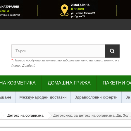
*
Намери продукти за конкретно заболяване като напишеш името му
(напр.: Диабет)
НА КОЗМЕТИКА
ДОМАШНА ГРИЖА
ПАКЕТНИ О
лащане
Международни доставки
Здравословни оферти
За
Детокс на организма
Детокскюр, за детокс на организма, Др. Зол,