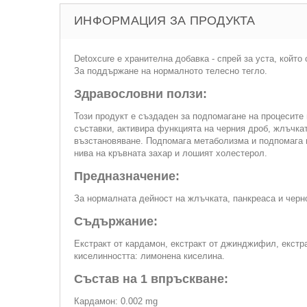
ИНФОРМАЦИЯ ЗА ПРОДУКТА
Detoxcure e хранителна добавка - спрей за уста, койт
За поддържане на нормалното телесно тегло.
Здравословни ползи:
Този продукт е създаден за подпомагане на процесите 
съставки, активира функцията на черния дроб, жлъчка
възстановяване. Подпомага метаболизма и подпомага 
нива на кръвната захар и лошият холестерол.
Предназначение:
За нормалната дейност на жлъчката, панкреаса и черн
Съдържание:
Екстракт от кардамон, екстракт от джинджифил, екстра
киселинността: лимонена киселина.
Състав на 1 впръскване:
Кардамон: 0.002 mg