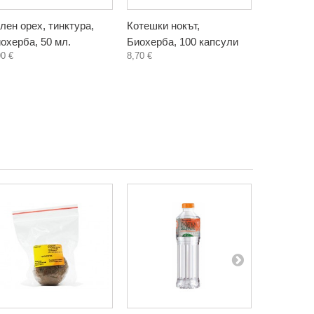
лен орех, тинктура,
Котешки нокът,
Ябълков п
охерба, 50 мл.
Биохерба, 100 капсули
Крюгер, 80
90 €
8,70 €
2,00 €