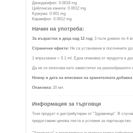
Джинджифил: 0.0018 mg
Цейлонска канела: 0.0012 mg
Куркума: 0.001 mg
Карамфил: 0.0012 mg
Начин на употреба:
За възрастни и деца над 12 год:
3 пъти дневно по 4 в
Странични ефекти:
Не са установени в посочените до
1 впръскване = 0.1 ml. Една опаковка от продукта е д
Да не се използва като заместител на разнообразното
Номер и дата на вписване на хранителната добавка
Опаковка:
20 мл.
Информация за търговци
Този продукт е дистрибутиран от "Здравница". В случа
предоставим ценова листа и условия за партньорство
"Здравница" е регистрирана търговска марка собствен