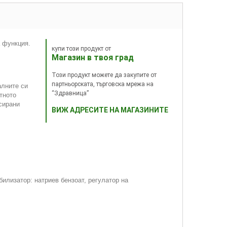
а функция.
купи този продукт от
Магазин в твоя град
Този продукт можете да закупите от
партньорската, търговска мрежа на
алните си
“Здравница”
тното
сирани
ВИЖ АДРЕСИТЕ НА МАГАЗИНИТЕ
билизатор: натриев бензоат, регулатор на