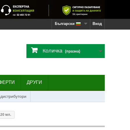
Български
Вход
Количка
(празна)
ФЕРТИ
ДРУГИ
 дистрибутори
 20 мл.