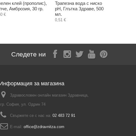
елен клей (прополис),
Трапезна вода с ниско
Жълт См
пче, Амброзия, 30 гр.
pH, Глътка Здраве, 500
(Безсмърт
мл.
цвят, Билк
60 €
0,51 €
2,40 €
Следете ни
Информация за магазина
Здравословен онлайн магазин Здравница,
гр. София, ул. Одрин 74
Свържете се с нас на:
02 483 72 91
E-mail:
office@zdravnitza.com