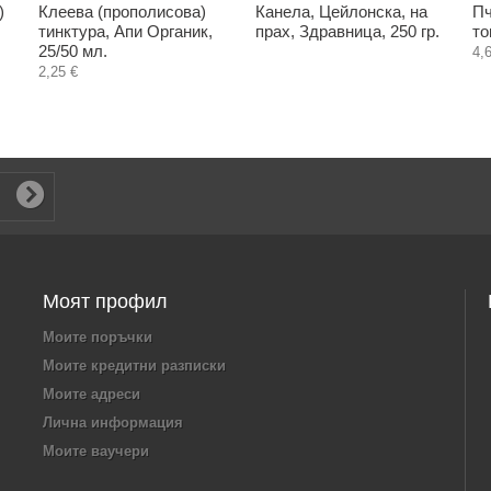
)
Клеева (прополисова)
Канела, Цейлонска, на
Пч
тинктура, Апи Органик,
прах, Здравница, 250 гр.
то
25/50 мл.
4,
2,25 €
Моят профил
Моите поръчки
Моите кредитни разписки
Моите адреси
Лична информация
Моите ваучери