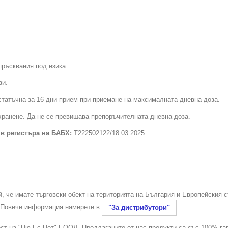
пръсквания под езика.
зи.
остатъчна за 16 дни прием при приемане на максималната дневна доза.
 хранене. Да не се превишава препоръчителната дневна доза.
 в регистъра на БАБХ:
Т222502122/18.03.2025
й, че имате търговски обект на територията на България и Европейския 
. Повече информация намерете в
.
"За дистрибутори"
ост на "Ню Ес Нет" ЕООД. Предлаганите от нас продукти са със 100% га