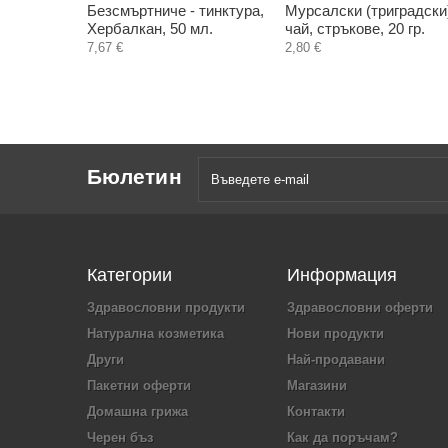
Безсмъртниче - тинктура,
Мурсалски (триградски
Хербалкан, 50 мл.
чай, стръкове, 20 гр.
7,67 €
2,80 €
Бюлетин
Категории
Информация
Здравословни продукти
Здравословни оферти
Натурална козметика
Нови продукти
Други
Най-продавани
Пакетни оферти
Магазини
Домашна грижа
Контакти
Черен бъз
Как да поръчам?