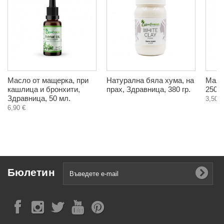
Масло от мащерка, при
Натурална бяла хума, на
Мали
кашлица и бронхити,
прах, Здравница, 380 гр.
250 м
Здравница, 50 мл.
3,50 €
6,90 €
Бюлетин