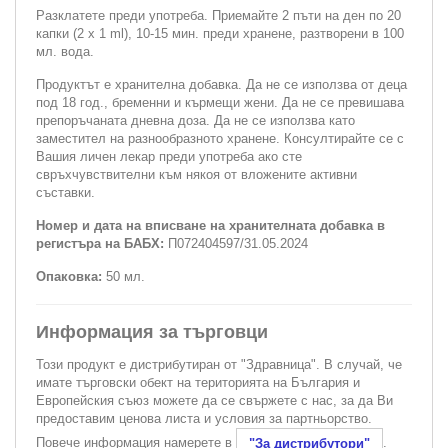
Разклатете преди употреба. Приемайте 2 пъти на ден по 20
капки (2 х 1 ml), 10-15 мин. преди хранене, разтворени в 100
мл. вода.
Продуктът е хранителна добавка. Да не се използва от деца
под 18 год., бременни и кърмещи жени. Да не се превишава
препоръчаната дневна доза. Да не се използва като
заместител на разнообразното хранене. Консултирайте се с
Вашия личен лекар преди употреба ако сте
свръхчувствителни към някоя от вложените активни
съставки.
Номер и дата на вписване на хранителната добавка в
регистъра на БАБХ:
П072404597/31.05.2024
Опаковка:
50 мл.
Информация за търговци
Този продукт е дистрибутиран от "Здравница". В случай, че
имате търговски обект на територията на България и
Европейския съюз можете да се свържете с нас, за да Ви
предоставим ценова листа и условия за партньорство.
Повече информация намерете в
.
"За дистрибутори"