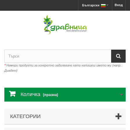
Вход
Български
*
Намери продукти за конкретно заболяване като напишеш името му (напр.:
Диабет)
Количка
(празна)
КАТЕГОРИИ