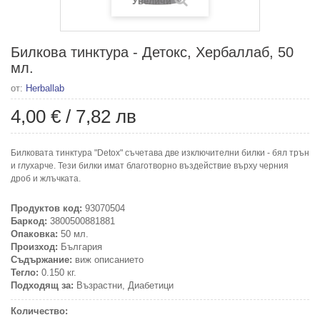
Увеличи
Билкова тинктура - Детокс, Хербаллаб, 50
мл.
от:
Herballab
4,00 €
/
7,82 лв
Билковата тинктура "Detox" съчетава две изключителни билки - бял трън
и глухарче. Тези билки имат благотворно въздействие върху черния
дроб и жлъчката.
Продуктов код:
93070504
Баркод:
3800500881881
Опаковка:
50 мл.
Произход:
България
Съдържание:
виж описанието
Тегло:
0.150 кг.
Подходящ за:
Възрастни, Диабетици
Количество: