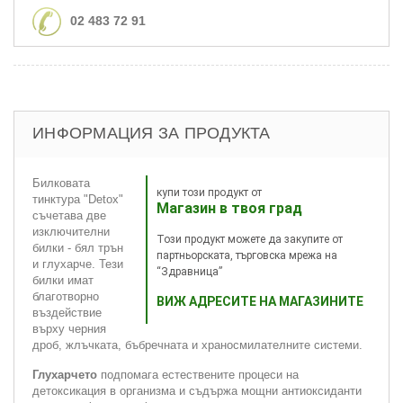
02 483 72 91
ИНФОРМАЦИЯ ЗА ПРОДУКТА
Билковата
купи този продукт от
тинктура "Detox"
Магазин в твоя град
съчетава две
изключителни
Този продукт можете да закупите от
билки - бял трън
партньорската, търговска мрежа на
и глухарче. Тези
“Здравница”
билки имат
благотворно
ВИЖ АДРЕСИТЕ НА МАГАЗИНИТЕ
въздействие
върху черния
дроб, жлъчката, бъбречната и храносмилателните системи.
Глухарчето
подпомага естествените процеси на
детоксикация в организма и съдържа мощни антиоксиданти