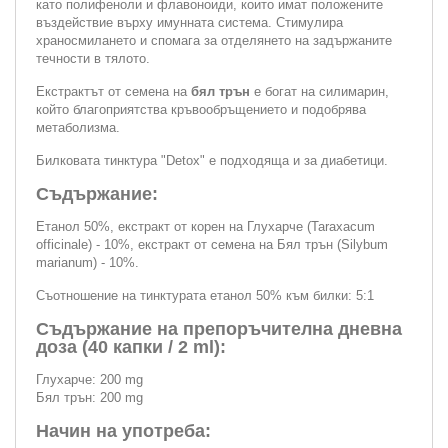
като полифеноли и флавоноиди, които имат положените
въздействие върху имунната система. Стимулира
храносмилането и спомага за отделянето на задържаните
течности в тялото.
Екстрактът от семена на
бял трън
е богат на силимарин,
който благоприятства кръвообръщението и подобрява
метаболизма.
Билковата тинктура "Detox" е подходяща и за диабетици.
Съдържание:
Етанол 50%, екстракт от корен на Глухарче (Taraxacum
officinale) - 10%, екстракт от семена на Бял трън (Silybum
marianum) - 10%.
Съотношение на тинктурата етанол 50% към билки: 5:1
Съдържание на препоръчителна дневна
доза (40 капки / 2 ml):
Глухарче: 200 mg
Бял трън: 200 mg
Начин на употреба: