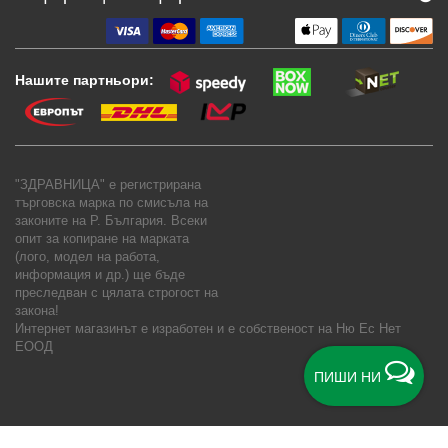
Нашите партньори:
"ЗДРАВНИЦА" е регистрирана
търговска марка по смисъла на
законите на Р. България. Всеки
опит за копиране на марката
(лого, модел на работа,
информация и др.) ще бъде
преследван с цялата строгост на
закона!
Интернет магазинът е изработен и е собственост на
Ню Ес Нет
ЕООД
ПИШИ НИ