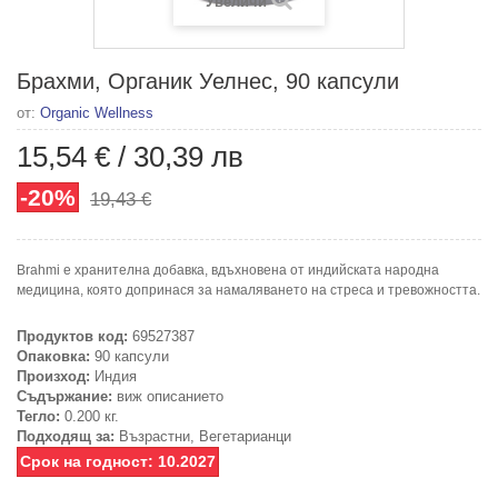
Увеличи
Брахми, Органик Уелнес, 90 капсули
от:
Organic Wellness
15,54 €
/
30,39 лв
-20%
19,43 €
Brahmi е хранителна добавка, вдъхновена от индийската народна
медицина, която допринася за намаляването на стреса и тревожността.
Продуктов код:
69527387
Опаковка:
90 капсули
Произход:
Индия
Съдържание:
виж описанието
Тегло:
0.200 кг.
Подходящ за:
Възрастни, Вегетарианци
Срок на годност: 10.2027