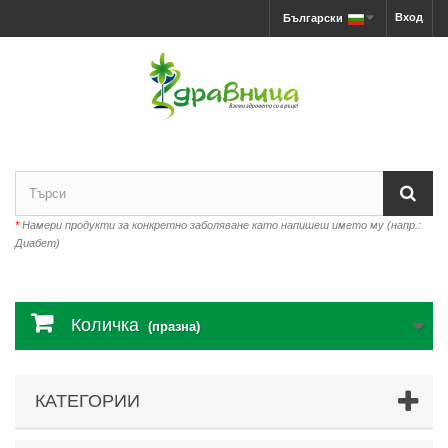
Вход
Български
*
Намери продукти за конкретно заболяване като напишеш името му (напр.:
Диабет)
Количка
(празна)
КАТЕГОРИИ