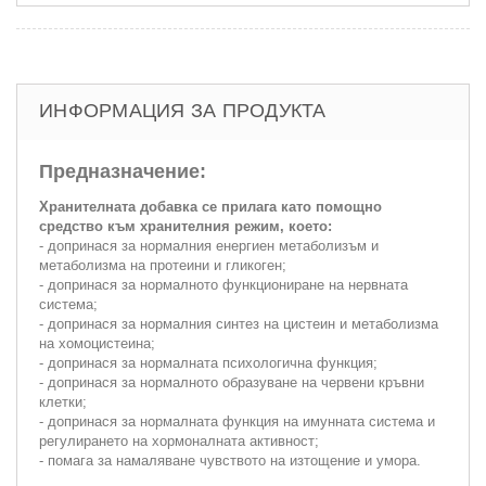
ИНФОРМАЦИЯ ЗА ПРОДУКТА
Предназначение:
Хранителната добавка се прилага като помощно
средство към хранителния режим, което:
- допринася за нормалния енергиен метаболизъм и
метаболизма на протеини и гликоген;
- допринася за нормалното функциониране на нервната
система;
- допринася за нормалния синтез на цистеин и метаболизма
на хомоцистеина;
- допринася за нормалната психологична функция;
- допринася за нормалното образуване на червени кръвни
клетки;
- допринася за нормалната функция на имунната система и
регулирането на хормоналната активност;
- помага за намаляване чувството на изтощение и умора.