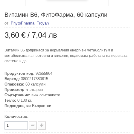
Витамин В6, ФитоФарма, 60 капсули
от:
PhytoPharma, Troyan
3,60 €
/
7,04 лв
Витамин В6 допринася за нормалния енергиен метаболизъм и
метаболизма на протеини и гликоген, подпомага работата на нервната
система и др.
Продуктов код:
92655964
Баркод:
3800217380615
Опаковка:
60 капсули
Произход:
България
Съдържание:
виж описанието
Тегло:
0.100 кг.
Подходящ за:
Възрастни
Количество: