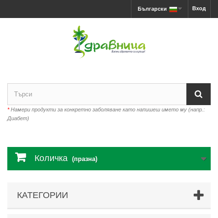
Вход
Български
*
Намери продукти за конкретно заболяване като напишеш името му (напр.:
Диабет)
Количка
(празна)
КАТЕГОРИИ