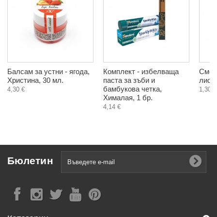
Балсам за устни - ягода,
Комплект - избелваща
Смок
Христина, 30 мл.
паста за зъби и
листа
бамбукова четка,
4,30 €
1,30 €
Хималая, 1 бр.
4,14 €
Бюлетин