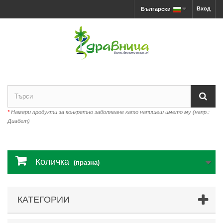
Вход
Български
*
Намери продукти за конкретно заболяване като напишеш името му (напр.:
Диабет)
Количка
(празна)
КАТЕГОРИИ