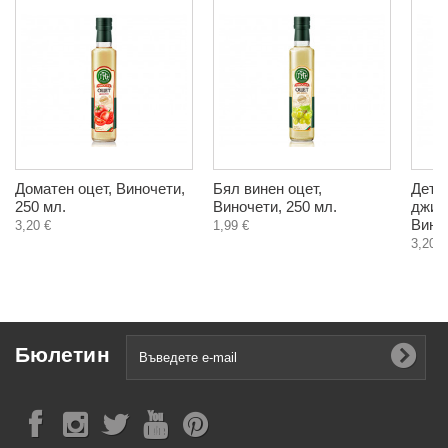
Доматен оцет, Виночети,
Бял винен оцет,
Дето
250 мл.
Виночети, 250 мл.
джин
Виноч
3,20 €
1,99 €
3,20 €
Бюлетин