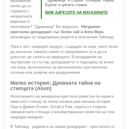
"Здравница" в София, Пловдив, Варна,
икономичен
Бургас и цялата страна.
начин да се
справите с
ВИЖ АДРЕСИТЕ НА МАГАЗИНИТЕ
неприятната
миризма от
изпотяване? "Здравница" Ви предлага -
Натурален
кристален дезодорант със Зелен чай и Алое Вера
,
произведен по традиционна рецепта в екзотичния Тайланд.
Това е чист природен продукт, създаден за хора, които искат
да изключат тежката химия от ежедневието си и да се
докоснат до силата на природата. Благодарение на
неутралния си състав, дезодорантът е подходящ за всеки
тип кожа, включително за изключително чувствителна,
склонна към алергии или раздразнения.
Малко история: Древната тайна на
стипцата (Alum)
Използването на минерални кристали (известни по нашите
земи като стипца) за лична хигиена има вековна история.
Още в Древен Египет, Китай и Рим, хората са открили
невероятните стягащи и антибактериални свойства на този
природен минерал.
В Тайланд - родината на нашия дезодорант - кристалите от