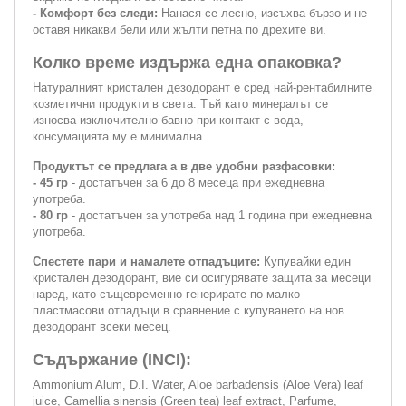
- Комфорт без следи:
Нанася се лесно, изсъхва бързо и не
оставя никакви бели или жълти петна по дрехите ви.
Колко време издържа една опаковка?
Натуралният кристален дезодорант е сред най-рентабилните
козметични продукти в света. Тъй като минералът се
износва изключително бавно при контакт с вода,
консумацията му е минимална.
Продуктът се предлага а в две удобни разфасовки:
- 45 гр
- достатъчен за 6 до 8 месеца при ежедневна
употреба.
- 80 гр
- достатъчен за употреба над 1 година при ежедневна
употреба.
Спестете пари и намалете отпадъците:
Купувайки един
кристален дезодорант, вие си осигурявате защита за месеци
наред, като същевременно генерирате по-малко
пластмасови отпадъци в сравнение с купуването на нов
дезодорант всеки месец.
Съдържание (INCI):
Ammonium Alum, D.I. Water, Aloe barbadensis (Aloe Vera) leaf
juice, Camellia sinensis (Green tea) leaf extract, Parfume,