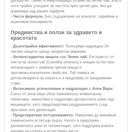
дискретно, свежо и енергизиращо ухание на зелен чай, което
носи трайно усещане за чистота през целия ден, без да
доминира над вашия парфюм.
- Чиста формула:
Без съдържание на алкохол, парабени и
агресивни консерванти.
Предимства и ползи за здравето и
красотата
- Дълготрайна ефективност:
Осигурява надеждна 24-
часова защита срещу неприятни миризми.
- Антиоксидантна защита със Зелен чай:
Екстрактът от
листа на зелен чай (Camellia sinensis) е мощен естествен
антиоксидант с изявени пречистващи и
противовъзпалителни свойства. Той помага за
детоксикацията на кожата и я предпазва от ежедневния
стрес.
- Интензивно успокояване и хидратация с Алое Вера:
Сокът от алое вера (Aloe barbadensis) моментално
облекчава, омекотява и хидратира деликатната кожа под
мишниците, като предотвратява раздразненията след
бръснене или депилация.
- Предотвратява потъмняването:
Намалява до минимум
химическите остатъци върху тялото и предпазва
деликатната зона от пигментация, като поддържа кожата
видимо по-гладка и естествено чиста.