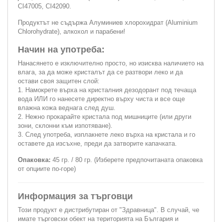
CI47005, CI42090.
Продуктът не съдържа Алуминиев хлорохидрат (Aluminium
Chlorohydrate), алкохол и парабени!
Начин на употреба:
Нанасянето е изключително просто, но изисква наличието на
влага, за да може кристалът да се разтвори леко и да
остави своя защитен слой:
1. Намокрете върха на кристалния дезодорант под течаща
вода ИЛИ го нанесете директно върху чиста и все още
влажна кожа веднага след душ.
2. Нежно прокарайте кристала под мишниците (или други
зони, склонни към изпотяване).
3. След употреба, изплакнете леко върха на кристала и го
оставете да изсъхне, преди да затворите капачката.
Опаковка:
45 гр. / 80 гр. (Изберете предпочитаната опаковка
от опциите по-горе)
Информация за търговци
Този продукт е дистрибутиран от "Здравница". В случай, че
имате търговски обект на територията на България и