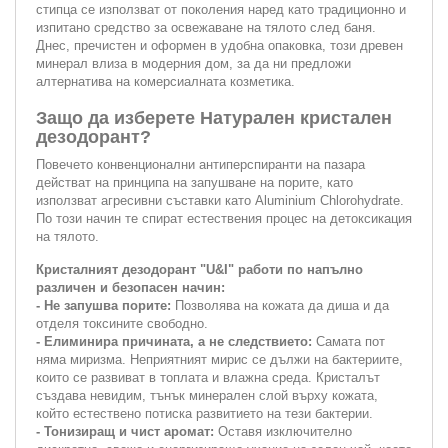
стипца се използват от поколения наред като традиционно и
изпитано средство за освежаване на тялото след баня.
Днес, пречистен и оформен в удобна опаковка, този древен
минерал влиза в модерния дом, за да ни предложи
алтернатива на комерсиалната козметика.
Защо да изберете Натурален кристален
дезодорант?
Повечето конвенционални антиперспиранти на пазара
действат на принципа на запушване на порите, като
използват агресивни съставки като Aluminium Chlorohydrate.
По този начин те спират естествения процес на детоксикация
на тялото.
Кристалният дезодорант "U&I" работи по напълно
различен и безопасен начин:
- Не запушва порите:
Позволява на кожата да диша и да
отделя токсините свободно.
- Елиминира причината, а не следствието:
Самата пот
няма миризма. Неприятният мирис се дължи на бактериите,
които се развиват в топлата и влажна среда. Кристалът
създава невидим, тънък минерален слой върху кожата,
който естествено потиска развитието на тези бактерии.
- Тонизиращ и чист аромат:
Оставя изключително