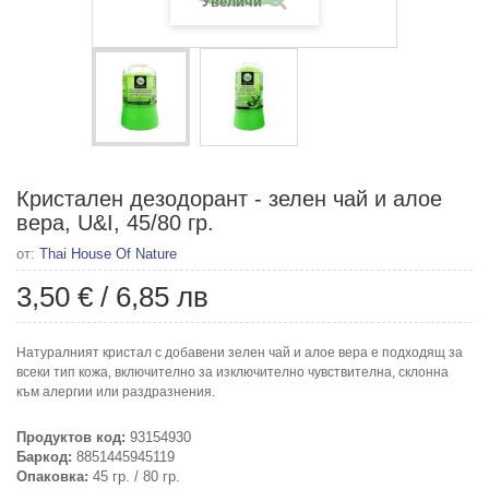
Увеличи
Кристален дезодорант - зелен чай и алое
вера, U&I, 45/80 гр.
от:
Thai House Of Nature
3,50 €
/
6,85 лв
Натуралният кристал с добавени зелен чай и алое вера е подходящ за
всеки тип кожа, включително за изключително чувствителна, склонна
към алергии или раздразнения.
Продуктов код:
93154930
Баркод:
8851445945119
Опаковка:
45 гр. / 80 гр.