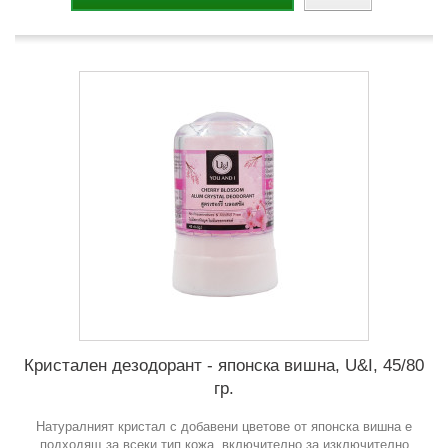
Кристален дезодорант - японска вишна, U&I, 45/80
гр.
Натуралният кристал с добавени цветове от японска вишна е
подходящ за всеки тип кожа, включително за изключително