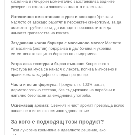
киселина и глицерин моментално възстановява водните
резерви на кожата и заключва влагата в клетката.
Интензивно омекотяване с урея и авокадо:
Уреята и
маслото от авокадо работят в перфектен синeргизъм, за да
омекотят грубите зони, да изгладят неравностите и да
намалят грапавостта на кожата.
Заздравена кожна бариера с маслиново масло:
Маслото
от маслина (зехтин) подхранва в дълбочина и укрепва
естествената защитна бариера на епидермиса.
Ултра лека текстура и бързо съхнене:
Копринената
текстура на муса се нанася с лекота, попива мигновено и
прави кожата кадифено гладка при допир.
Чиста и веган формула:
Продуктът е 100% веган,
дерматологично тестван, без съдържание на парабени и
напълно безопасен за ежедневна употреба.
Освежаващ аромат:
Свежият и чист аромат превръща всяко
нанасяне в истинско сетивно удоволствие.
За кого е подходящ този продукт?
Тази луксозна крем-пяна е идеалното решение, ако: