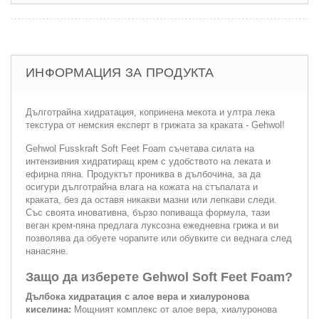
ИНФОРМАЦИЯ ЗА ПРОДУКТА
Дълготрайна хидратация, копринена мекота и ултра лека
текстура от немския експерт в грижата за краката - Gehwol!
Gehwol Fusskraft Soft Feet Foam съчетава силата на
интензивния хидратиращ крем с удобството на леката и
ефирна пяна. Продуктът прониква в дълбочина, за да
осигури дълготрайна влага на кожата на стъпалата и
краката, без да оставя никакви мазни или лепкави следи.
Със своята иновативна, бързо попиваща формула, тази
веган крем-пяна предлага луксозна ежедневна грижа и ви
позволява да обуете чорапите или обувките си веднага след
нанасяне.
Защо да изберете Gehwol Soft Feet Foam?
Дълбока хидратация с алое вера и хиалуронова
киселина:
Мощният комплекс от алое вера, хиалуронова