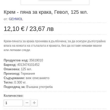
Крем - пяна за крака, Гевол, 125 мл.
от:
GEHWOL
12,10 €
/
23,67 лв
Крем-пяната за крака прониква в дълбочина, за да осигури дълготрайна
влага на кожата на стъпалата и краката, без да оставя никакви мазни
или лепкави следи.
Продуктов код:
35619010
Баркод:
4013474101452
Опаковка:
125 мл.
Произход:
Германия
Съдържание:
виж описанието
Тегло:
0.300 кг.
Подходящ за:
Външна употреба
Количество: