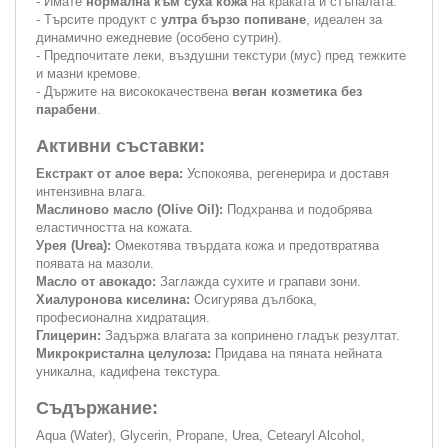
- Имате
нормална към суха кожа
на краката и стъпалата.
- Търсите продукт с
ултра бързо попиване
, идеален за
динамично ежедневие (особено сутрин).
- Предпочитате леки, въздушни текстури (мус) пред тежките
и мазни кремове.
- Държите на висококачествена
веган козметика без
парабени
.
Активни съставки:
Екстракт от алое вера:
Успокоява, регенерира и доставя
интензивна влага.
Маслиново масло (Olive Oil):
Подхранва и подобрява
еластичността на кожата.
Урея (Urea):
Омекотява твърдата кожа и предотвратява
появата на мазоли.
Масло от авокадо:
Заглажда сухите и грапави зони.
Хиалуронова киселина:
Осигурява дълбока,
професионална хидратация.
Глицерин:
Задържа влагата за копринено гладък резултат.
Микрокристална целулоза:
Придава на пяната нейната
уникална, кадифена текстура.
Съдържание:
Aqua (Water), Glycerin, Propane, Urea, Cetearyl Alcohol,