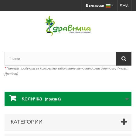
Вход
Български
*
Намери продукти за конкретно заболяване като напишеш името му (напр.:
Диабет)
Количка
(празна)
КАТЕГОРИИ