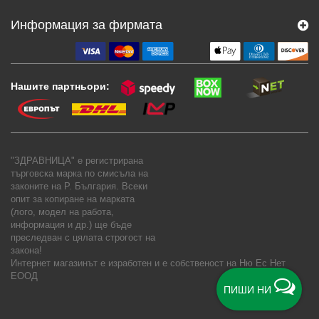
Информация за фирмата
Нашите партньори:
"ЗДРАВНИЦА" е регистрирана
търговска марка по смисъла на
законите на Р. България. Всеки
опит за копиране на марката
(лого, модел на работа,
информация и др.) ще бъде
преследван с цялата строгост на
закона!
Интернет магазинът е изработен и е собственост на
Ню Ес Нет
ЕООД
ПИШИ НИ