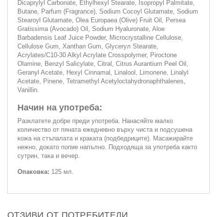
Dicaprylyl Carbonate, Ethylhexyl Stearate, Isopropyl Palmitate,
Butane, Parfum (Fragrance), Sodium Cocoyl Glutamate, Sodium
Stearoyl Glutamate, Olea Europaea (Olive) Fruit Oil, Persea
Gratissima (Avocado) Oil, Sodium Hyaluronate, Aloe
Barbadensis Leaf Juice Powder, Microcrystalline Cellulose,
Cellulose Gum, Xanthan Gum, Glyceryл Stearate,
Acrylates/C10-30 Alkyl Acrylate Crosspolymer, Piroctone
Olamine, Benzyl Salicylate, Citral, Citrus Aurantium Peel Oil,
Geranyl Acetate, Hexyl Cinnamal, Linalool, Limonene, Linalyl
Acetate, Pinene, Tetramethyl Acetyloctahydronaphthalenes,
Vanillin.
Начин на употреба:
Разклатете добре преди употреба. Нанасяйте малко
количество от пяната ежедневно върху чиста и подсушена
кожа на стъпалата и краката (подбедриците). Масажирайте
нежно, докато попие напълно. Подходяща за употреба както
сутрин, така и вечер.
Опаковка:
125 мл.
ОТЗИВИ ОТ ПОТРЕБИТЕЛИ