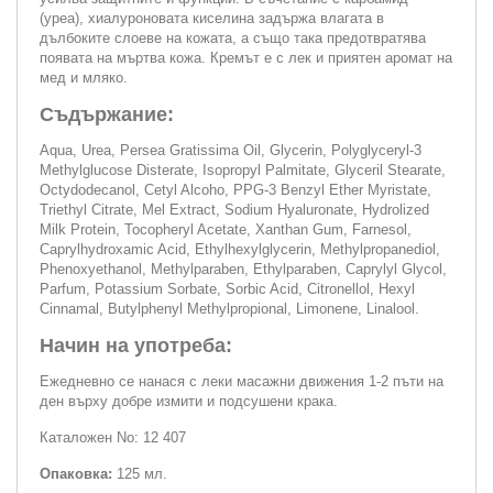
(уреа), хиалуроновата киселина задържа влагата в
дълбоките слоеве на кожата, а също така предотвратява
появата на мъртва кожа. Кремът е с лек и приятен аромат на
мед и мляко.
Съдържание:
Aqua, Urea, Persea Gratissima Oil, Glycerin, Polyglyceryl-3
Methylglucose Disterate, Isopropyl Palmitate, Glyceril Stearate,
Octydodecanol, Cetyl Alcoho, PPG-3 Benzyl Ether Myristate,
Triethyl Citrate, Mel Extract, Sodium Hyaluronate, Hydrolized
Milk Protein, Tocopheryl Acetate, Xanthan Gum, Farnesol,
Caprylhydroxamic Acid, Ethylhexylglycerin, Methylpropanediol,
Phenoxyethanol, Methylparaben, Ethylparaben, Caprylyl Glycol,
Parfum, Potassium Sorbate, Sorbic Acid, Citronellol, Hexyl
Cinnamal, Butylphenyl Methylpropional, Limonene, Linalool.
Начин на употреба:
Ежедневно се нанася с леки масажни движения 1-2 пъти на
ден върху добре измити и подсушени крака.
Каталожен No: 12 407
Опаковка:
125 мл.