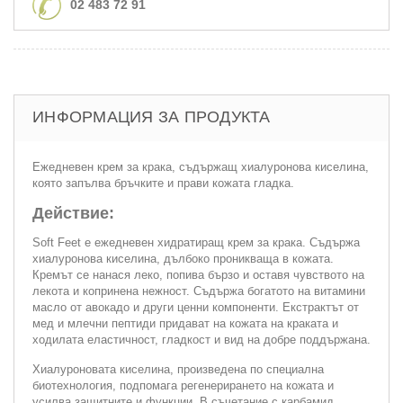
02 483 72 91
ИНФОРМАЦИЯ ЗА ПРОДУКТА
Ежедневен крем за крака, съдържащ хиалуронова киселина,
която запълва бръчките и прави кожата гладка.
Действие:
Soft Feet e ежедневен хидратиращ крем за крака. Съдържа
хиалуронова киселина, дълбоко проникваща в кожата.
Кремът се нанася леко, попива бързо и оставя чувството на
лекота и копринена нежност. Съдържа богатото на витамини
масло от авокадо и други ценни компоненти. Екстрактът от
мед и млечни пептиди придават на кожата на краката и
ходилата еластичност, гладкост и вид на добре поддържана.
Хиалуроновата киселина, произведена по специална
биотехнология, подпомага регенерирането на кожата и
усилва защитните и функции. В съчетание с карбамид