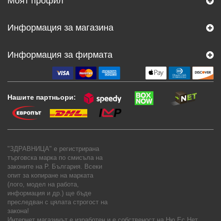
Моят профил
Информация за магазина
Информация за фирмата
Нашите партньори:
"ЗДРАВНИЦА" е регистрирана
търговска марка по смисъла на
законите на Р. България. Всеки
опит за копиране на марката
(лого, модел на работа,
информация и др.) ще бъде
преследван с цялата строгост на
закона!
Интернет магазинът е изработен и е собственост на
Ню Ес Нет