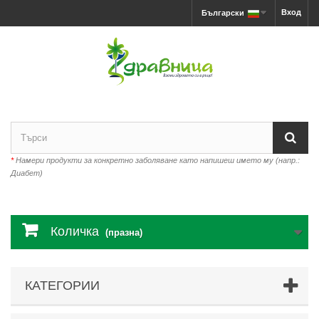
Вход
Български
*
Намери продукти за конкретно заболяване като напишеш името му (напр.:
Диабет)
Количка
(празна)
КАТЕГОРИИ