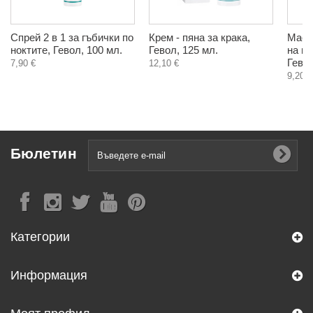
Спрей 2 в 1 за гъбички по
Крем - пяна за крака,
Масл
ноктите, Гевол, 100 мл.
Гевол, 125 мл.
на гъ
Гевол
7,90 €
12,10 €
9,20 €
Бюлетин
Категории
Информация