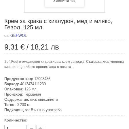
Увеличи
Крем за крака с хиалурон, мед и мляко,
Гевол, 125 мл.
от:
GEHWOL
9,31 €
/
18,21 лв
Soft Feet e ежедневен хидратиращ крем за крака. Съдържа хиалуронова
киселина, дълбоко проникваща в кожата.
Продуктов код:
12093486
Баркод:
4013474111239
Опаковка:
125 мл.
Произход:
Германия
Съдържание:
виж описанието
Тегло:
0.200 кг.
Подходящ за:
Външна употреба
Количество: