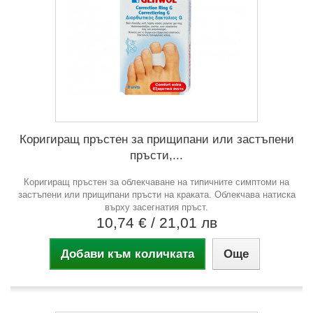
Коригиращ пръстен за прищипани или застъпени
пръсти,...
Коригиращ пръстен за облекчаване на типичните симптоми на
застъпени или прищипани пръсти на краката. Облекчава натиска
върху засегнатия пръст.
10,74 €
/ 21,01 лв
Добави към количката
Още