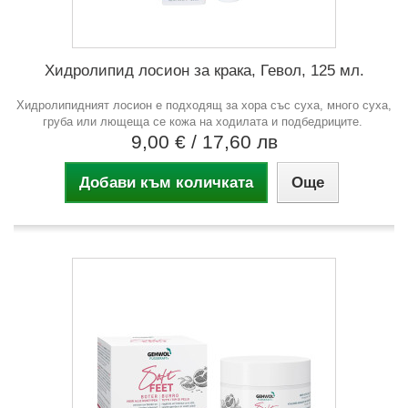
Хидролипид лосион за крака, Гевол, 125 мл.
Хидролипидният лосион е подходящ за хора със суха, много суха,
груба или лющеща се кожа на ходилата и подбедриците.
9,00 €
/ 17,60 лв
Добави към количката
Още