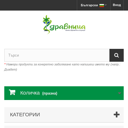
Вход
Български
*
Намери продукти за конкретно заболяване като напишеш името му (напр.:
Диабет)
Количка
(празна)
КАТЕГОРИИ