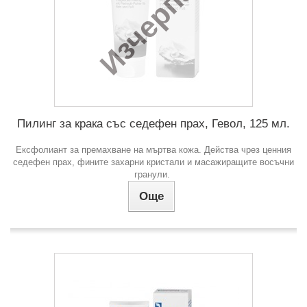
Изчерпан
Пилинг за крака със седефен прах, Гевол, 125 мл.
Ексфолиант за премахване на мъртва кожа. Действа чрез ценния
седефен прах, фините захарни кристали и масажиращите восъчни
гранули.
Още