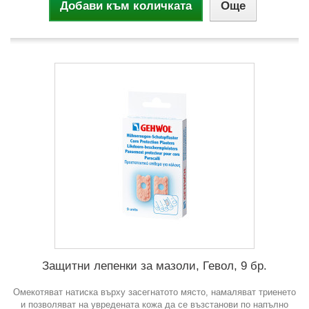
Добави към количката
Още
Защитни лепенки за мазоли, Гевол, 9 бр.
Омекотяват натиска върху засегнатото място, намаляват триенето
и позволяват на увредената кожа да се възстанови по напълно