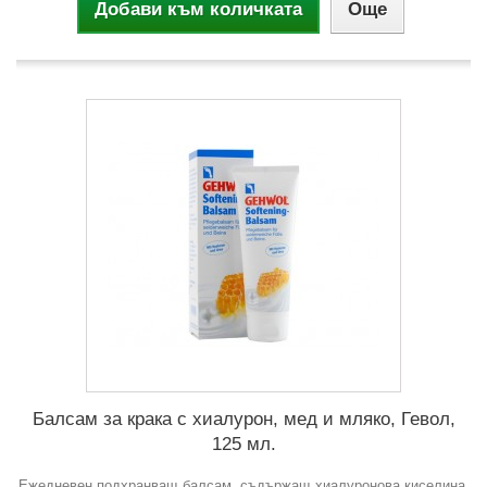
Добави към количката
Още
Балсам за крака с хиалурон, мед и мляко, Гевол,
125 мл.
Ежедневен подхранващ балсам, съдържащ хиалуронова киселина,