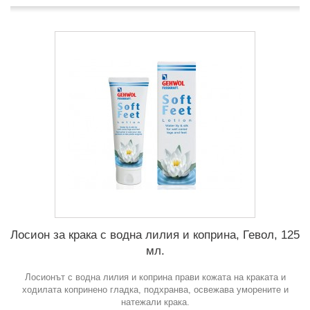
Лосион за крака с водна лилия и коприна, Гевол, 125
мл.
Лосионът с водна лилия и коприна прави кожата на краката и
ходилата копринено гладка, подхранва, освежава уморените и
натежали крака.