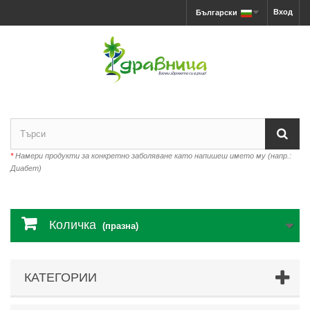
Вход
Български
*
Намери продукти за конкретно заболяване като напишеш името му (напр.:
Диабет)
Количка
(празна)
КАТЕГОРИИ