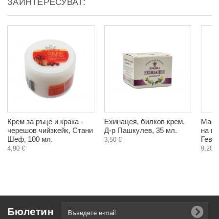
ЗАИНТЕРЕСУВАТ:
Крем за ръце и крака -
Ехинацея, билков крем,
Масл
черешов чийзкейк, Стани
Д-р Пашкулев, 35 мл.
на гъ
Шеф, 100 мл.
Гевол
3,50 €
4,90 €
9,20 €
Бюлетин