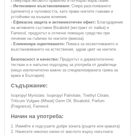
стимулира неговото правилно и по-бързо израстване.
- Интензивно възстановяване:
Спира разслояването
(цепенето) и чупливостта, като прави ноктите гъвкави и
устойчиви на външни влияния.
- Ефикасна защита и антимикотичен ефект:
Благодарение
на активните съставки Bisabolol (екстракт от лайка) и
Farnesol, продуктът е отлично помощно средство при
лечение на гъбички по ноктите (микоза).
- Елиминира оцветяването:
Помага за изсветляването и
възстановяването на естествения, здрав цвят на ноктите.
Безопасност и качество:
Продуктът е дерматологично
тестван и е напълно подходящ за употреба от диабетици
(нещо изключително важно за специализираната грижа за
крака в България).
Съдържание:
Isopropyl Myristate, Isopropyl Palmitate, Triethyl Citrate,
Triticum Vulgare (Wheat) Germ Oil, Bisabolol, Parfum
(Fragrance), Farnesol.
Начин на употреба:
1. Измийте и подсушете добре зоната (ръцете или краката).
2. Нанесете няколко капки от маслото върху нокътната