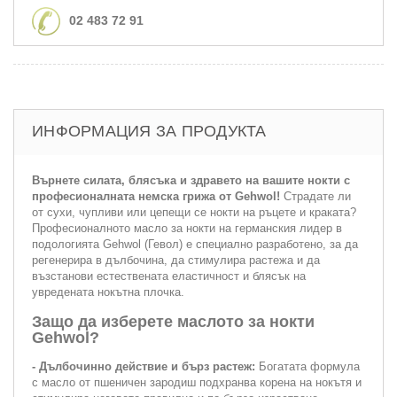
02 483 72 91
ИНФОРМАЦИЯ ЗА ПРОДУКТА
Върнете силата, блясъка и здравето на вашите нокти с
професионалната немска грижа от Gehwol!
Страдате ли
от сухи, чупливи или цепещи се нокти на ръцете и краката?
Професионалното масло за нокти на германския лидер в
подологията Gehwol (Гевол) е специално разработено, за да
регенерира в дълбочина, да стимулира растежа и да
възстанови естествената еластичност и блясък на
увредената нокътна плочка.
Защо да изберете маслото за нокти
Gehwol?
- Дълбочинно действие и бърз растеж:
Богатата формула
с масло от пшеничен зародиш подхранва корена на нокътя и