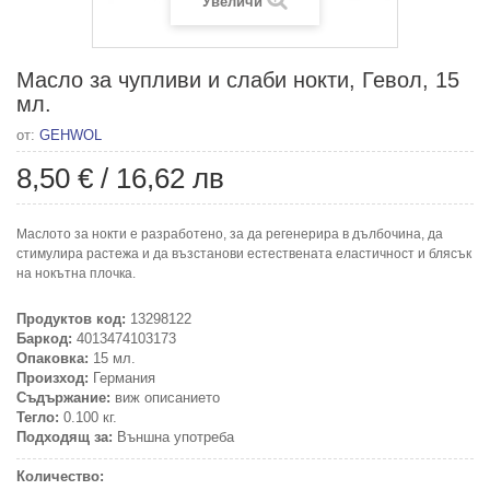
Увеличи
Масло за чупливи и слаби нокти, Гевол, 15
мл.
от:
GEHWOL
8,50 €
/
16,62 лв
Маслото за нокти е разработено, за да регенерира в дълбочина, да
стимулира растежа и да възстанови естествената еластичност и блясък
на нокътна плочка.
Продуктов код:
13298122
Баркод:
4013474103173
Опаковка:
15 мл.
Произход:
Германия
Съдържание:
виж описанието
Тегло:
0.100 кг.
Подходящ за:
Външна употреба
Количество: