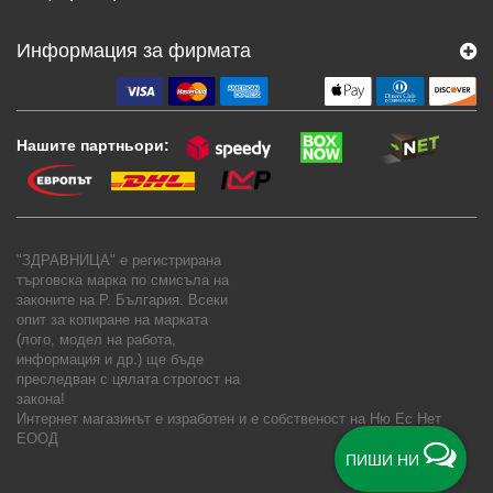
Информация за фирмата
Нашите партньори:
"ЗДРАВНИЦА" е регистрирана
търговска марка по смисъла на
законите на Р. България. Всеки
опит за копиране на марката
(лого, модел на работа,
информация и др.) ще бъде
преследван с цялата строгост на
закона!
Интернет магазинът е изработен и е собственост на
Ню Ес Нет
ЕООД
ПИШИ НИ