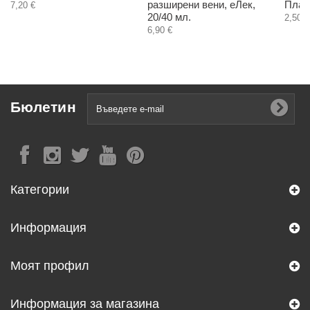
разширени вени, еЛек,
Пласт
7,20 €
20/40 мл.
2,50 €
6,90 €
Бюлетин
Категории
Информация
Моят профил
Информация за магазина