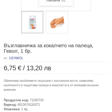
Увеличи
Възглавничка за кокалчето на палеца,
Гевол, 1 бр.
от:
GEHWOL
6,75 €
/
13,20 лв
Облекчава проблемите свързани с изпъкнали кости, намалява
налягането и защитава палеца и кокалчетата от всякакви външни
влияния.
Продуктов код:
71150720
Баркод:
4013474116371
Опаковка:
1 бр.