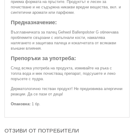
приема формата на пръстите. Продуктът е лесен за
почистване и не съдържна никакви вредни вещества, вкл. и
синтетични аромати или парфюми.
Предназначение:
Възглавничката за палец Gehwol Ballenpolster G облекчава
проблемите свързани с изпълнали кости, намалява
налягането и защитава палеца и кокалчетата от всякакви
външни влияния.
Препоръки за употреба:
След всяка употреба на продукта, измивайте на ръка с
топла вода и мек почистващ препарат, подсушете и леко
поръсете с пудра.
Дерматологично тестван продукт! Не предизвиква алергични
реакции. Да се пази от деца!
Опаковка:
1 бр.
ОТЗИВИ ОТ ПОТРЕБИТЕЛИ