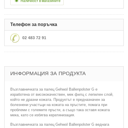
Наличност в магазините
Телефон за поръчка
02 483 72 91
ИНФОРМАЦИЯ ЗА ПРОДУКТА
Възглавничката за палец Gehwol Ballenpolster G е
изработена от висококачествен, мек филц с лепилен слой,
който не дразни кожата. Продуктът е предназначен за
болезнени участъци на кожата на пръстите, помага при
проблеми с големите пръсти, а също така оставя кожата
мека, като се избягва кератинизация.
Възглавничката за палец Gehwol Ballenpolster G веднага