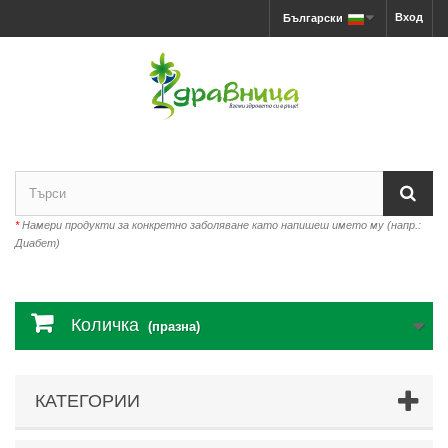
Вход
Български
*
Намери продукти за конкретно заболяване като напишеш името му (напр.:
Диабет)
Количка
(празна)
КАТЕГОРИИ